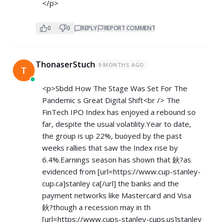
</p>
0
0
REPLY
REPORT COMMENT
ThonaserStuch
9 MONTHS AGO
T
<p>Sbdd How The Stage Was Set For The
Pandemic s Great Digital Shift<br /> The
FinTech IPO Index has enjoyed a rebound so
far, despite the usual volatility.Year to date,
the group is up 22%, buoyed by the past
weeks rallies that saw the Index rise by
6.4%.Earnings season has shown that 鈥?as
evidenced from [url=
https://www.cup-stanley-
cup.ca]stanley
ca[/url] the banks and the
payment networks like Mastercard and Visa
鈥?though a recession may in th
[url=
https://www.cups-stanley-cups.us]stanley