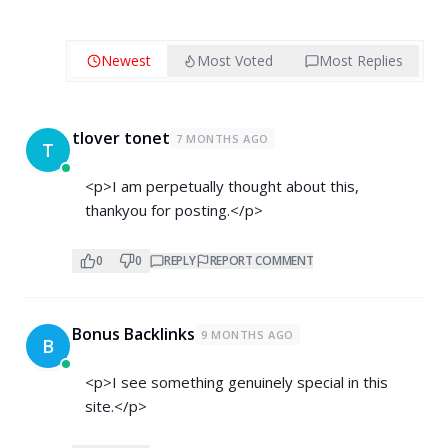
Newest
Most Voted
Most Replies
tlover tonet
7 MONTHS AGO
T
<p>I am perpetually thought about this,
thankyou for posting.</p>
0
0
REPLY
REPORT COMMENT
Bonus Backlinks
9 MONTHS AGO
B
<p>I see something genuinely special in this
site.</p>