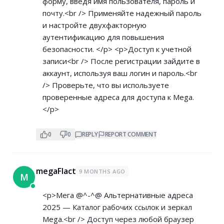
форму, введя имя пользователя, пароль и
почту.<br /> Применяйте надежный пароль
и настройте двухфакторную
аутентификацию для повышения
безопасности. </p> <p>Доступ к учетной
записи<br /> После регистрации зайдите в
аккаунт, используя ваш логин и пароль.<br
/> Проверьте, что вы используете
проверенные адреса для доступа к Mega.
</p>
0
0
REPLY
REPORT COMMENT
megaFlact
9 MONTHS AGO
M
<p>Мега @^-^@ Альтернативные адреса
2025 — Каталог рабочих ссылок и зеркал
Mega.<br /> Доступ через любой браузер