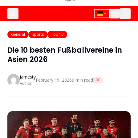
General
Sports
Top 10
Die 10 besten Fußballvereine in
Asien 2026
Jamesty
February 19, 2026
9
min read
DE
Author