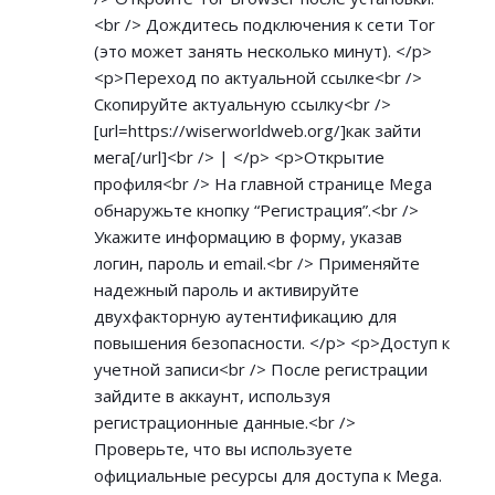
<br /> Дождитесь подключения к сети Tor
(это может занять несколько минут). </p>
<p>Переход по актуальной ссылке<br />
Скопируйте актуальную ссылку<br />
[url=
https://wiserworldweb.org/]как
зайти
мега[/url]<br /> | </p> <p>Открытие
профиля<br /> На главной странице Mega
обнаружьте кнопку “Регистрация”.<br />
Укажите информацию в форму, указав
логин, пароль и email.<br /> Применяйте
надежный пароль и активируйте
двухфакторную аутентификацию для
повышения безопасности. </p> <p>Доступ к
учетной записи<br /> После регистрации
зайдите в аккаунт, используя
регистрационные данные.<br />
Проверьте, что вы используете
официальные ресурсы для доступа к Mega.