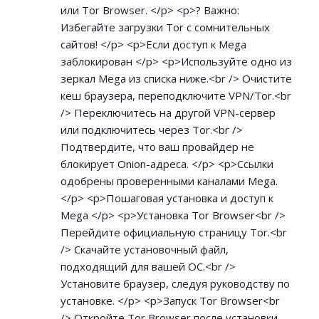
или Tor Browser. </p> <p>? Важно:
Избегайте загрузки Tor с сомнительных
сайтов! </p> <p>Если доступ к Mega
заблокирован </p> <p>Используйте одно из
зеркал Mega из списка ниже.<br /> Очистите
кеш браузера, переподключите VPN/Tor.<br
/> Переключитесь на другой VPN-сервер
или подключитесь через Tor.<br />
Подтвердите, что ваш провайдер не
блокирует Onion-адреса. </p> <p>Ссылки
одобрены проверенными каналами Mega.
</p> <p>Пошаговая установка и доступ к
Mega </p> <p>Установка Tor Browser<br />
Перейдите официальную страницу Tor.<br
/> Скачайте установочный файл,
подходящий для вашей ОС.<br />
Установите браузер, следуя руководству по
установке. </p> <p>Запуск Tor Browser<br
/> Откройте Tor Browser после установки.