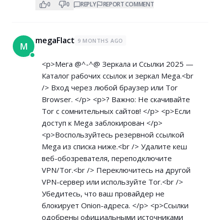
0
0
REPLY
REPORT COMMENT
megaFlact
9 MONTHS AGO
M
<p>Мега @^-^@ Зеркала и Ссылки 2025 —
Каталог рабочих ссылок и зеркал Mega.<br
/> Вход через любой браузер или Tor
Browser. </p> <p>? Важно: Не скачивайте
Tor с сомнительных сайтов! </p> <p>Если
доступ к Mega заблокирован </p>
<p>Воспользуйтесь резервной ссылкой
Mega из списка ниже.<br /> Удалите кеш
веб-обозревателя, переподключите
VPN/Tor.<br /> Переключитесь на другой
VPN-сервер или используйте Tor.<br />
Убедитесь, что ваш провайдер не
блокирует Onion-адреса. </p> <p>Ссылки
одобрены официальными источниками