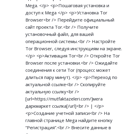
Mega. </p> <p>Пошаговая установка и
доступ к Mega </p> <p>Установка Tor
Browser<br /> Перейдите официальный
сайт проекта Tor.<br /> Получите
установочный файл, для вашей
операционной системы.<br /> Настройте
Tor Browser, следуя инструкциям на экране.
</p> <p>Активация Tor<br /> Откройте Tor
Browser после установки.<br /> Ожидайте
соединения к сети Tor (процесс может
длиться пару минут). </p> <p>Переход по
актуальной ссылке<br /> Скопируйте
актуальную ссылку<br />
[url=
https://mutfaktazeleri.com/]мега
даркмаркет ссылка[/url]<br /> | </p>
<p>Создание учетной записи<br /> На
главной странице Mega найдите кнопку
“Регистрация”.<br /> Внесите данные в