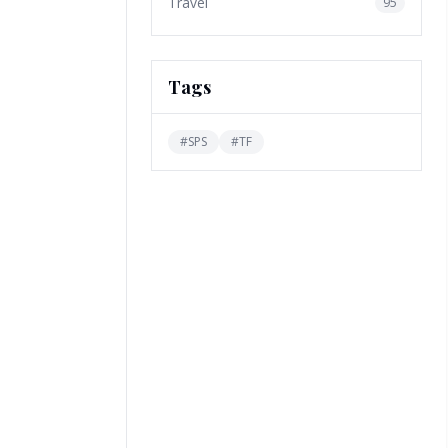
Travel
95
Tags
#
SPS
#
TF