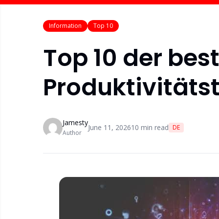
Information
Top 10
Top 10 der best
Produktivitäts
Jamesty
June 11, 2026
10
min read
DE
Author