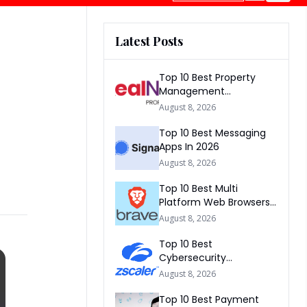
Latest Posts
Top 10 Best Property
Management
Companies In South
August 8, 2026
Africa 2026
Top 10 Best Messaging
Apps In 2026
August 8, 2026
Top 10 Best Multi
Platform Web Browsers
In The world 2026
August 8, 2026
Top 10 Best
Cybersecurity
Companies In America
August 8, 2026
2026
Top 10 Best Payment