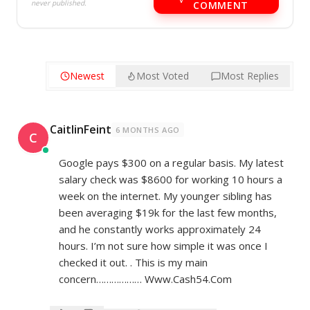
never published.
COMMENT
Newest
Most Voted
Most Replies
CaitlinFeint
6 MONTHS AGO
C
Google pays $300 on a regular basis. My latest
salary check was $8600 for working 10 hours a
week on the internet. My younger sibling has
been averaging $19k for the last few months,
and he constantly works approximately 24
hours. I’m not sure how simple it was once I
checked it out. . This is my main
concern……………… W­­w­w­.­­­C­­a­­s­­h­­­5­­­4­.­­C­­­­o­­­m