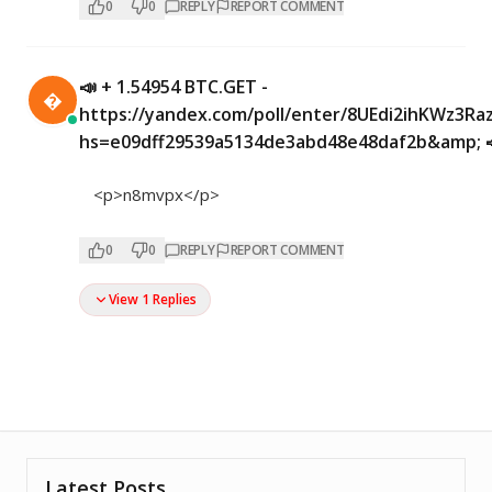
0
0
REPLY
REPORT COMMENT
📣 + 1.54954 BTC.GET -

https://yandex.com/poll/enter/8UEdi2ihKWz3Ra
hs=e09dff29539a5134de3abd48e48daf2b&amp; 
<p>n8mvpx</p>
0
0
REPLY
REPORT COMMENT
View 1 Replies
Latest Posts