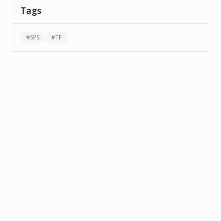
Tags
#
SPS
#
TF