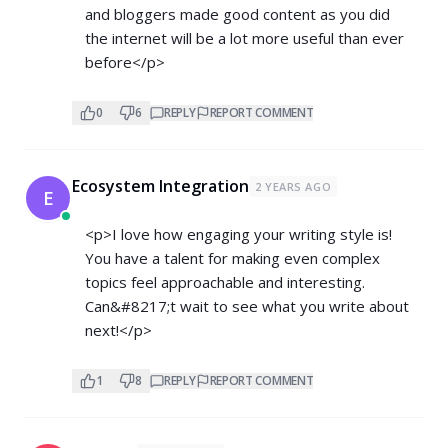
and bloggers made good content as you did
the internet will be a lot more useful than ever
before</p>
0
6
REPLY
REPORT COMMENT
Ecosystem Integration
2 YEARS AGO
E
<p>I love how engaging your writing style is!
You have a talent for making even complex
topics feel approachable and interesting.
Can&#8217;t wait to see what you write about
next!</p>
1
8
REPLY
REPORT COMMENT