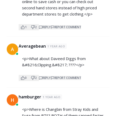
online to save cash or you can check out
second hand stores instead of high priced
department stores to get clothing.</p>
1
2
REPLY
REPORT COMMENT
Averagebean
1 YEAR AGO
A
<p>What about Daveed Diggs from
&#8216;Clipping.&#8217; ????</p>
0
2
REPLY
REPORT COMMENT
hamburger
1 YEAR AGO
H
<p>Where is Changbin from Stray Kids and
Suga from BTS? BOTH of them rapped faster