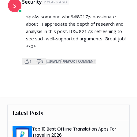
Security
2 YEARS AGO
S
<p>As someone who&#8217;s passionate
about , I appreciate the depth of research and
analysis in this post. It&#8217;s refreshing to
see such well-supported arguments. Great job!
</p>
1
8
REPLY
REPORT COMMENT
Latest Posts
Top 10 Best Offline Translation Apps For
Travel In 2026