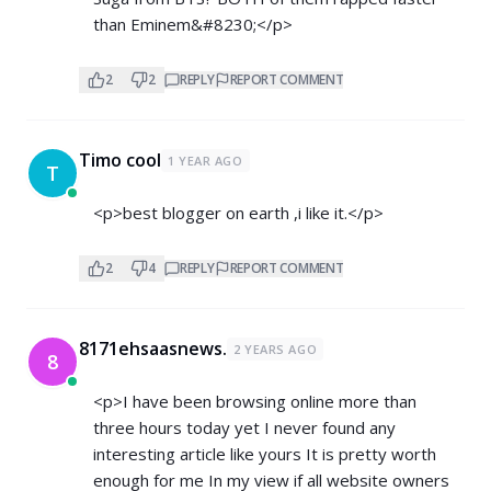
than Eminem&#8230;</p>
2
2
REPLY
REPORT COMMENT
Timo cool
1 YEAR AGO
T
<p>best blogger on earth ,i like it.</p>
2
4
REPLY
REPORT COMMENT
8171ehsaasnews.
2 YEARS AGO
8
<p>I have been browsing online more than
three hours today yet I never found any
interesting article like yours It is pretty worth
enough for me In my view if all website owners