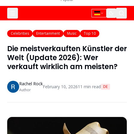
Celebrities
Entertainment
Music
Top 10
Die meistverkauften Künstler der
Welt (Update 2026): Wer
verkauft wirklich am meisten?
Rachel Rock
February 10, 2026
11
min read
DE
Author