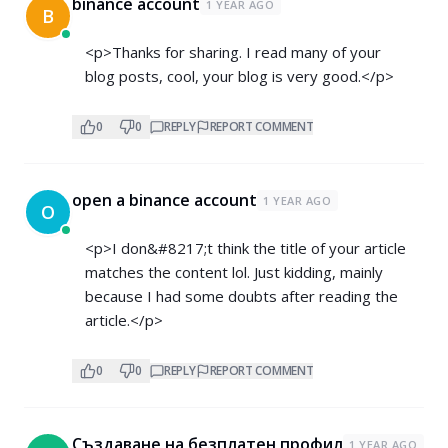
binance account
1 YEAR AGO
B
<p>Thanks for sharing. I read many of your
blog posts, cool, your blog is very good.</p>
0
0
REPLY
REPORT COMMENT
open a binance account
1 YEAR AGO
O
<p>I don&#8217;t think the title of your article
matches the content lol. Just kidding, mainly
because I had some doubts after reading the
article.</p>
0
0
REPLY
REPORT COMMENT
Създаване на безплатен профил
1 YEAR AGO