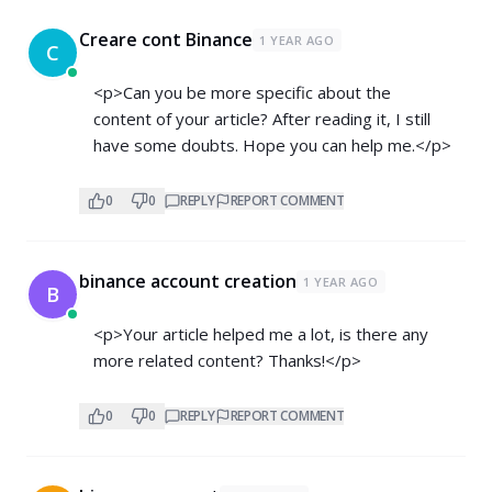
Creare cont Binance
1 YEAR AGO
C
<p>Can you be more specific about the
content of your article? After reading it, I still
have some doubts. Hope you can help me.</p>
0
0
REPLY
REPORT COMMENT
binance account creation
1 YEAR AGO
B
<p>Your article helped me a lot, is there any
more related content? Thanks!</p>
0
0
REPLY
REPORT COMMENT