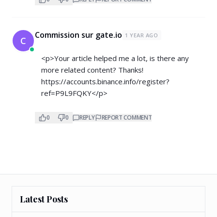
Commission sur gate.io
1 YEAR AGO
C
<p>Your article helped me a lot, is there any
more related content? Thanks!
https://accounts.binance.info/register?
ref=P9L9FQKY</p>
0
0
REPLY
REPORT COMMENT
Latest Posts