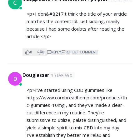
С
<p>I don&#8217;t think the title of your article
matches the content lol. Just kidding, mainly
because I had some doubts after reading the
article.</p>
0
0
REPLY
REPORT COMMENT
Douglassar
1 YEAR AGO
D
<p>I’ve started using CBD gummies like
https://www.cornbreadhemp.com/products/th
c-gummies-10mg
, and they’ve made a clear-
cut difference in my routine. They’re
submissive to utilize, palate distinguished, and
yield a simple spirit to mix CBD into my day.
I’ve establish they better me relax and