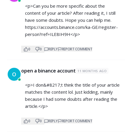
<p>Can you be more specific about the
content of your article? After reading it, I still
have some doubts. Hope you can help me.
https://accounts.binance.com/ka-GE/register-
person?ref=ILE8IH9H</p>
0
0
REPLY
REPORT COMMENT
open a binance account
11 MONTHS AGO
O
<p>I don&#8217;t think the title of your article
matches the content lol. Just kidding, mainly
because I had some doubts after reading the
article.</p>
0
0
REPLY
REPORT COMMENT