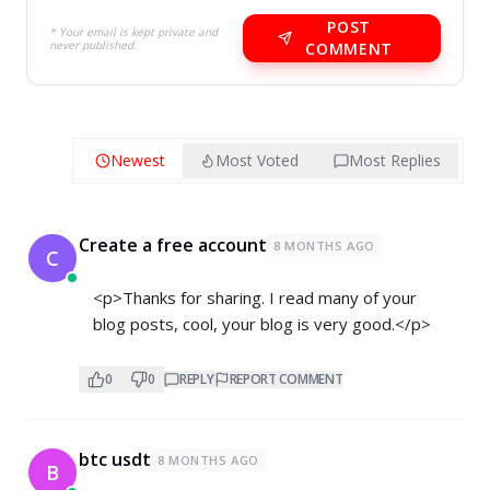
POST
* Your email is kept private and
never published.
COMMENT
Newest
Most Voted
Most Replies
Create a free account
8 MONTHS AGO
C
<p>Thanks for sharing. I read many of your
blog posts, cool, your blog is very good.</p>
0
0
REPLY
REPORT COMMENT
btc usdt
8 MONTHS AGO
B