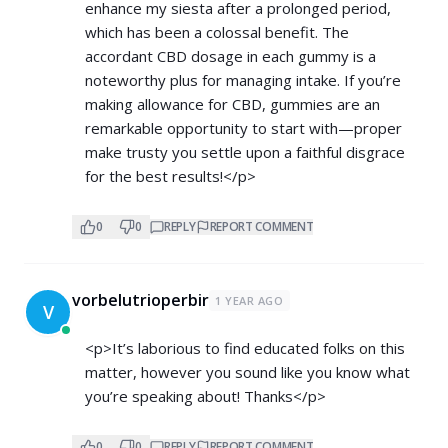
enhance my siesta after a prolonged period,
which has been a colossal benefit. The
accordant CBD dosage in each gummy is a
noteworthy plus for managing intake. If you’re
making allowance for CBD, gummies are an
remarkable opportunity to start with—proper
make trusty you settle upon a faithful disgrace
for the best results!</p>
0
0
REPLY
REPORT COMMENT
vorbelutrioperbir
1 YEAR AGO
V
<p>It’s laborious to find educated folks on this
matter, however you sound like you know what
you’re speaking about! Thanks</p>
0
0
REPLY
REPORT COMMENT