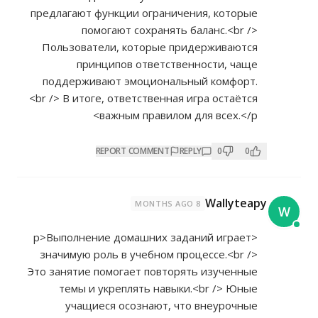
предлагают функции ограничения, которые
помогают сохранять баланс.<br />
Пользователи, которые придерживаются
принципов ответственности, чаще
поддерживают эмоциональный комфорт.
<br /> В итоге, ответственная игра остаётся
важным правилом для всех.</p>
REPORT COMMENT
REPLY
0
0
Wallyteapy
8 MONTHS AGO
W
<p>Выполнение домашних заданий играет
значимую роль в учебном процессе.<br />
Это занятие помогает повторять изученные
темы и укреплять навыки.<br /> Юные
учащиеся осознают, что внеурочные