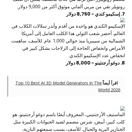
روتويلر نقي من مربي ألماني موثوق أكثر من 9,000 دولار.
7. إسكيمو كندي - 8,750 دولار
الإسكيمو الكندي هو واحدة من أقدم وأندر سلالات الكلاب في
العالم. أحضر شعب الثولي هذا الكلب العامل إلى أمريكا
الشمالية من سيبيريا منذ حوالي 1,000 عام. للأسف، ساهمت
الأمراض وانخفاض الحاجة إلى الزلاجات بشكل كبير في
انخفاض عدد الإسكيمو الكندي.
8. دوغو أرجنتينو - 8,000 دولار
اقرأ أيضاً:
Top 10 Best AI 3D Model Generators In The
World 2026
الماستيف الأرجنتيني، المعروف أيضًا باسم دوغو أرجنتينو، هو
كلب كبير، أبيض، شرس مصمم لصيد الحيوانات الكبيرة مثل
الخنازير البرية والجبال. للأسف، بسبب سمعتهم النارية،