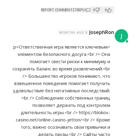
REPORT COMMENT
REPLY
0
0
JosephRon
8 MONTHS AGO
J
<p>Ответственная игра является ключевым
элементом безопасного досуга.<br /> Она
помогает свести риски к минимуму и
сохранять баланс во время развлечений.<br
/> Большинство игроков понимают, что
взвешенное поведение помогает получать
удовольствие без негативных последствий.
<br /> Соблюдение собственных границ
позволяет держать под контролем
длительность игры.<br />
https://blokov-
casino.net/online-casino-jetton/<br
/> Кроме
того, важно осознавать свои привычки и
делать паузы.<br /> Сайты часто