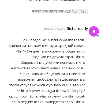
REPORT COMMENT
REPLY
0
0
Richardlarly
8 MONTHS AGO
R
<p>Овладение английским является
ключевым навыком в международной среде.
<br /> Он даёт возможность общаться с
людьми из других стран.<br />
Современные ученики понимают, что
английский открывает новые возможности.
<br /> Навыки общения на английском
позволяет свободно путешествовать и
способствует межкультурному общению.<br
/>
http://www.altasugar.it/new/index.php?
option=com_kunena&amp;view=topic&amp;cati
d=3&amp;id=365459&amp;Itemid=151<br
/>