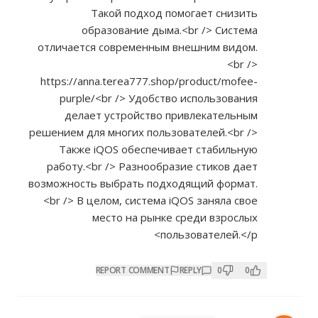
Такой подход помогает снизить
образование дыма.<br /> Система
отличается современным внешним видом.
<br />
https://anna.terea777.shop/product/mofee-
purple/<br
/> Удобство использования
делает устройство привлекательным
решением для многих пользователей.<br />
Также iQOS обеспечивает стабильную
работу.<br /> Разнообразие стиков дает
возможность выбрать подходящий формат.
<br /> В целом, система iQOS заняла свое
место на рынке среди взрослых
пользователей.</p>
REPORT COMMENT
REPLY
0
0