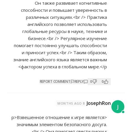
Он также развивает когнитивные
способности и повышает уверенность в
различных ситуациях.<br /> Практика
английского позволяет использовать
глобальные ресурсы в науке, технике и
бизнесе.<br /> Регулярное изучение
помогает постоянно улучшать способности
и приносит успех.<br /> Таким образом,
знание английского языка является важным
фактором успеха в глобальном мире.</p>
REPORT COMMENT
REPLY
0
0
JosephRon
8 MONTHS AGO
J
<p>Взвешенное отношение к игре является
значимым элементом безопасного досуга.
<br /> Она помогает свести риски к