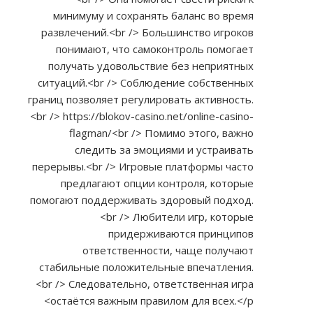
минимуму и сохранять баланс во время
развлечений.<br /> Большинство игроков
понимают, что самоконтроль помогает
получать удовольствие без неприятных
ситуаций.<br /> Соблюдение собственных
границ позволяет регулировать активность.
<br />
https://blokov-casino.net/online-casino-
flagman/<br
/> Помимо этого, важно
следить за эмоциями и устраивать
перерывы.<br /> Игровые платформы часто
предлагают опции контроля, которые
помогают поддерживать здоровый подход.
<br /> Любители игр, которые
придерживаются принципов
ответственности, чаще получают
стабильные положительные впечатления.
<br /> Следовательно, ответственная игра
остаётся важным правилом для всех.</p>