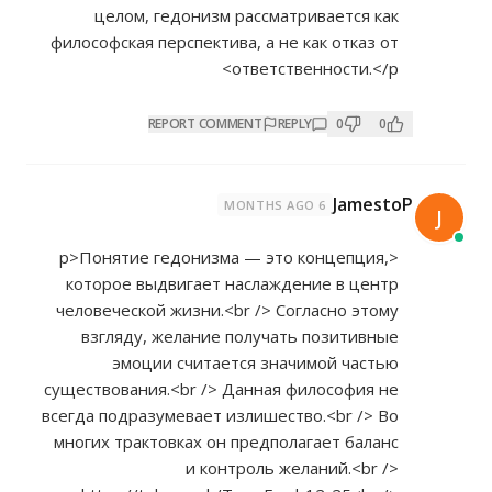
целом, гедонизм рассматривается как
философская перспектива, а не как отказ от
ответственности.</p>
REPORT COMMENT
REPLY
0
0
JamestoP
6 MONTHS AGO
J
<p>Понятие гедонизма — это концепция,
которое выдвигает наслаждение в центр
человеческой жизни.<br /> Согласно этому
взгляду, желание получать позитивные
эмоции считается значимой частью
существования.<br /> Данная философия не
всегда подразумевает излишество.<br /> Во
многих трактовках он предполагает баланс
и контроль желаний.<br />