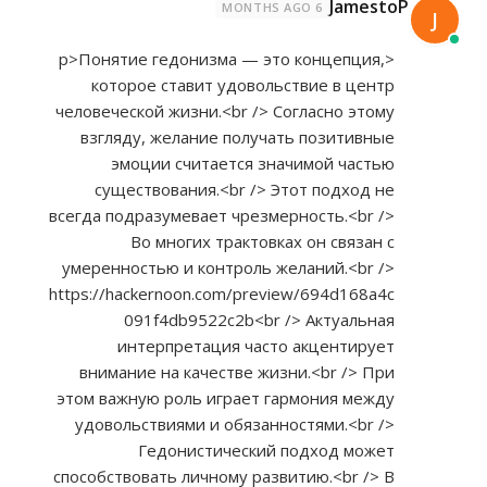
JamestoP
6 MONTHS AGO
J
<p>Понятие гедонизма — это концепция,
которое ставит удовольствие в центр
человеческой жизни.<br /> Согласно этому
взгляду, желание получать позитивные
эмоции считается значимой частью
существования.<br /> Этот подход не
всегда подразумевает чрезмерность.<br />
Во многих трактовках он связан с
умеренностью и контроль желаний.<br />
https://hackernoon.com/preview/694d168a4c
091f4db9522c2b<br
/> Актуальная
интерпретация часто акцентирует
внимание на качестве жизни.<br /> При
этом важную роль играет гармония между
удовольствиями и обязанностями.<br />
Гедонистический подход может
способствовать личному развитию.<br /> В