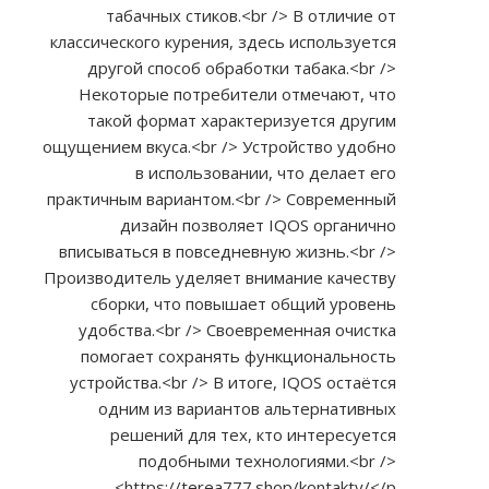
табачных стиков.<br /> В отличие от
классического курения, здесь используется
другой способ обработки табака.<br />
Некоторые потребители отмечают, что
такой формат характеризуется другим
ощущением вкуса.<br /> Устройство удобно
в использовании, что делает его
практичным вариантом.<br /> Современный
дизайн позволяет IQOS органично
вписываться в повседневную жизнь.<br />
Производитель уделяет внимание качеству
сборки, что повышает общий уровень
удобства.<br /> Своевременная очистка
помогает сохранять функциональность
устройства.<br /> В итоге, IQOS остаётся
одним из вариантов альтернативных
решений для тех, кто интересуется
подобными технологиями.<br />
https://terea777.shop/kontakty/</p>