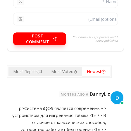
POST
* Your email is kept private and
never published.
COMMENT
Most Replies
Most Voted
Newest
DannyLiz
6 MONTHS AGO
D
<p>Система iQOS является современным
устройством для нагревания табака.<br /> В
отличие от классических способов,
устройство работает без горения.<br />