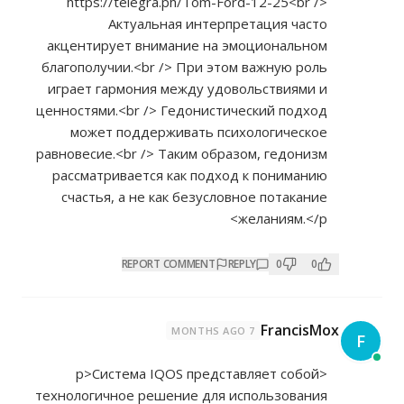
https://telegra.ph/Tom-Ford-12-25<br
/>
Актуальная интерпретация часто
акцентирует внимание на эмоциональном
благополучии.<br /> При этом важную роль
играет гармония между удовольствиями и
ценностями.<br /> Гедонистический подход
может поддерживать психологическое
равновесие.<br /> Таким образом, гедонизм
рассматривается как подход к пониманию
счастья, а не как безусловное потакание
желаниям.</p>
REPORT COMMENT
REPLY
0
0
FrancisMox
7 MONTHS AGO
F
<p>Система IQOS представляет собой
технологичное решение для использования