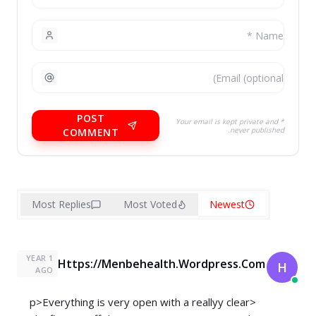
POST
* Your email is kept private and
never published.
COMMENT
Most Replies
Most Voted
Newest
1 YEAR
Https://Menbehealth.Wordpress.Com
H
AGO
<p>Everything is very open with a reallyy clear