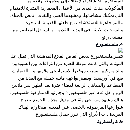
للمسافرين اكتشافها بالإضافة إلى مجموعة رائعة من
المأكولات. هناك العديد من الأعمال المعمارية المثيرة للاهتمام
التي يمكنك مشاهدتها، ومشهدها الفني والثقافي نابض بالحياة.
مالمو جاهزة للاستكشاف مع قلعتها القديمة الساحرة،
والساحات الأنيقة في المدينة القديمة، والساحل المعاصر مع
ممشى رائع.
4. هلسينغبورغ
تتميز هلسينغبورغ ببعض أنقاض القلاع المدهشة التي تطل على
الميناء، والتي كانت موقعًا للعديد من النزاعات بين السويديين
والدنماركيين بسبب موقعها الاستراتيجي وقربها من الدنمارك.
تقع في أوريسند، وتتميز بواجهة مائية جميلة مع العديد من
المطاعم والمقاهي الرائعة لقضاء فترة بعد الظهر. يمر ملايين
الزوار كل عام عبر هلسينغبورغ وجارتها الدنماركية هلسينغور؛
هناك مشهد مسرحي وثقافي مذهل يجذب الجميع. تتعرج
شوارعها المرصوفة بالحصى عبر المدينة، متجاوزة الهياكل
الفريدة ذات الأبراج التي تبرز جمال هلسينغبورغ.
5. كارلسكرونا