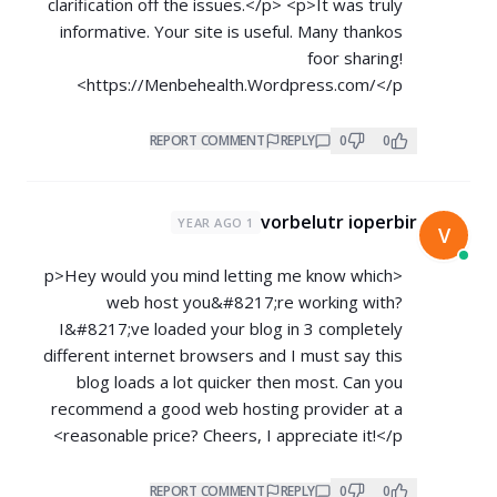
clarification off the issues.</p> <p>It was truly
informative. Your site is useful. Many thankos
foor sharing!
https://Menbehealth.Wordpress.com/</p>
REPORT COMMENT
REPLY
0
0
vorbelutr ioperbir
1 YEAR AGO
V
<p>Hey would you mind letting me know which
web host you&#8217;re working with?
I&#8217;ve loaded your blog in 3 completely
different internet browsers and I must say this
blog loads a lot quicker then most. Can you
recommend a good web hosting provider at a
reasonable price? Cheers, I appreciate it!</p>
REPORT COMMENT
REPLY
0
0