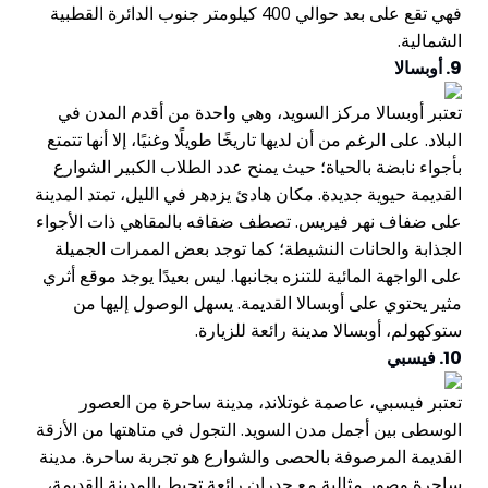
فهي تقع على بعد حوالي 400 كيلومتر جنوب الدائرة القطبية
الشمالية.
9. أوبسالا
تعتبر أوبسالا مركز السويد، وهي واحدة من أقدم المدن في
البلاد. على الرغم من أن لديها تاريخًا طويلًا وغنيًا، إلا أنها تتمتع
بأجواء نابضة بالحياة؛ حيث يمنح عدد الطلاب الكبير الشوارع
القديمة حيوية جديدة. مكان هادئ يزدهر في الليل، تمتد المدينة
على ضفاف نهر فيريس. تصطف ضفافه بالمقاهي ذات الأجواء
الجذابة والحانات النشيطة؛ كما توجد بعض الممرات الجميلة
على الواجهة المائية للتنزه بجانبها. ليس بعيدًا يوجد موقع أثري
مثير يحتوي على أوبسالا القديمة. يسهل الوصول إليها من
ستوكهولم، أوبسالا مدينة رائعة للزيارة.
10. فيسبي
تعتبر فيسبي، عاصمة غوتلاند، مدينة ساحرة من العصور
الوسطى بين أجمل مدن السويد. التجول في متاهتها من الأزقة
القديمة المرصوفة بالحصى والشوارع هو تجربة ساحرة. مدينة
ساحرة وصور مثالية مع جدران رائعة تحيط بالمدينة القديمة،