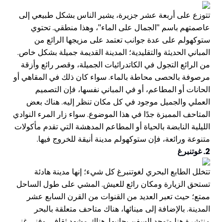
تتوزع على أربعة عشر جزيرة، يشير الناس بشكل طبيعي إلى
عاصمتهم باسم "الجمال على الماء"، وهذا منطقي. تحتوي
ستوكهولم على عدة جوانب تعتمد على مزيجها الرائع من
المباني الحديثة والتقليدية؛ المدينة القديمة جميلة بشكل خاص.
من الرائع التجول في الكاتدرائيات الجميلة، وقصر رائع وأزقة
مرصوفة بالحصى محاطة بالماء. سواء كان ذلك في المقاهي أو
الحانات أو المطاعم، أو في المباني نفسها، فإن التصميم
العملي والجميل موجود في كل مكان تنظر إليه. هناك بعض
المتاحف المميزة جدًا في هذا الموضوع. سواء زار المرء النوادي
الليلية النابضة بالحياة أو المطاعم المدهشة التي تقدم مأكولات
متنوعة ورائعة، فإن ستوكهولم مدينة أنيقة للخروج فيها.
2. غوتنبرغ
تتخلل الطابع البحري لغوتنبرغ كل شيء؛ إنها مدينة هادئة
تستحق الزيارة ومكان رائع للعيش. المشي على طول الساحل
ممتع؛ حيث تعبر العديد من القنوات من القرن السابع عشر
المدينة. بالإضافة إلى مينائها، هناك متاحف متعلقة بالبحر
منتشرة هنا وتوجد السفن بجانبها. هناك مشهد ثقافي وفني غني