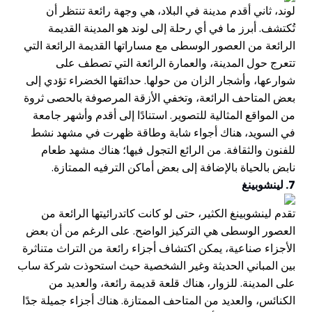
لوند، ثاني أقدم مدينة في البلاد، هي وجهة رائعة تنتظر أن
تُكتشف. أبرز ما في أي رحلة إلى لوند هو المدينة القديمة
الرائعة من العصور الوسطى مع مساراتها القديمة الرائعة التي
تتعرج حول المدينة، والعمارة الرائعة التي تصطف على
شوارعها، وأشجار الزان من حولها. حدائقها الخضراء تؤدي إلى
بعض المتاحف الرائعة، وتخفي الأزقة المرصوفة بالحصى ثروة
من المواقع المثالية للتصوير. استنادًا إلى أقدم وأشهر جامعة
في السويد، هناك أجواء شابة وطاقة ظهرت في مشهد نشط
للفنون والثقافة. من الرائع التجول فيها؛ هناك مشهد طعام
نابض بالحياة بالإضافة إلى بعض أماكن الترفيه الممتازة.
7. لينشوبينغ
تقدم لينشوبينغ الكثير، حتى لو كانت كاتدرائيتها الرائعة من
العصور الوسطى هي التركيز الواضح. على الرغم من أن بعض
الأجزاء صناعية، يمكن اكتشاف أجزاء رائعة من التراث متناثرة
بين المباني الحديثة وغير الشخصية حيث استحوذت شركة ساب
على المدينة. للزوار، هناك قلعة قديمة رائعة، والعديد من
الكنائس، والعديد من المتاحف الممتازة. هناك أجزاء جميلة جدًا