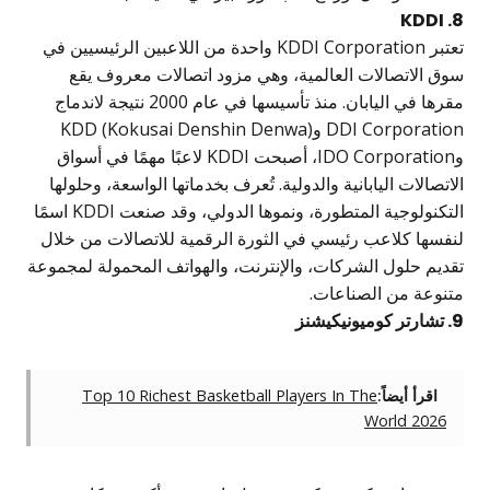
8.
تعتبر KDDI Corporation واحدة من اللاعبين الرئيسيين في
وق الاتصالات العالمية، وهي مزود اتصالات معروف يقع
مقرها في اليابان. منذ تأسيسها في عام 2000 نتيجة لاندماج
DDI Corporation وKDD (Kokusai Denshin Denwa)
وIDO Corporation، أصبحت KDDI لاعبًا مهمًا في أسواق
اتصالات اليابانية والدولية. تُعرف بخدماتها الواسعة، وحلولها
التكنولوجية المتطورة، ونموها الدولي، وقد صنعت KDDI اسمًا
نفسها كلاعب رئيسي في الثورة الرقمية للاتصالات من خلال
قديم حلول الشركات، والإنترنت، والهواتف المحمولة لمجموعة
تنوعة من الصناعات.
ونيكيشنز
اقرأ أيضاً:
Top 10 Richest Basketball Players In The
World 2026