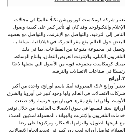
عتبر شركة كومكاست كوربوريشن تكتلًا عالميًا في مجالات
إعلام والتكنولوجيا وقد كان لها تأثير كبير على كيفية وصول
ناس إلى الترفيه، والتواصل مع الإنترنت، والتواصل مع بعضهم
بعض حول العالم. يقع مقر الشركة في فيلادلفيا، بنسلفانيا،
تعمل في مجموعة متنوعة من القطاعات، بما في ذلك
تلفزيون الكبلي، والإنترنت العريض النطاق، وإنتاج الوسائط.
متلك كومكاست مجموعة قوية من الأصول التي تجعلها لاعبًا
يسيًا في صناعات الاتصالات والترفيه.
نج
تعتبر أورانج S.A.، المعروفة أيضًا باسم أورانج، واحدة من أكبر
ركات الاتصالات في العالم ولها وجود كبير في أوروبا والشرق
لأوسط وأفريقيا. يقع مقرها في باريس، فرنسا، وقد صنعت
رانج اسمًا لنفسها في سوق الاتصالات العالمية من خلال توفير
مات التلفزيون والإنترنت والهواتف المحمولة لملايين العملاء.
 تاريخها الطويل، والتزامها بالابتكار، وتركيزها على رضا
عملاء، تواصل أورانج لعب دور كبير في تحديد اتجاه الاتصالات.