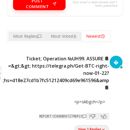
POST
* Your email is kept private and
never published.
COMMENT
Most Replies
Most Voted
Newest
📔 Ticket; Operation №UH99. ASSURE

=&gt;&gt; https://telegra.ph/Get-BTC-right-
1
now-01-22?
YEAR
AGO
hs=d18e27cd1b7fc51212409cd69e961596&amp;
📔
<p>skbgch</p>
REPORT COMMENT
REPLY
7
1
View 1 Replies