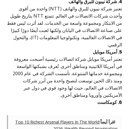
ق والهاتف
تعتبر شركة نيبون للبرق والهاتف (NTT) واحدة من أقوى
وأحدث شركات الاتصالات في العالم. تتمتع NTT بتاريخ طويل
ن الابتكار ومجموعة واسعة من الخدمات. لقد أثرت ليس فقط
ى صناعة الاتصالات في اليابان ولكنها لعبت أيضًا دورًا كبيرًا
في الاتصالات العالمية، وتكنولوجيا المعلومات (IT)، والتحول
لرقمي.
بايل
عتبر أمريكا موبايل شركة اتصالات رئيسية أصبحت معروفة
 أمريكا اللاتينية ومناطق أخرى. تُعرف بشبكتها الواسعة
ومجموعة خدماتها المتنوعة. تأسست الشركة في عام 2000
منذ ذلك الحين توسعت لتصبح واحدة من أبرز شركات
لاتصالات في العالم، حيث لها وجود قوي في دول عبر
أمريكتين وأوروبا ومناطق أخرى.
است
اقرأ أيضاً:
Top 10 Richest Arsenal Players In The World
2026: Wealth Beyond Imagination