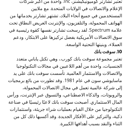
تعتبر تشارتر كوميونيكيشنز، Inc. واحدة من أكبر شركات
إعلام والاتصالات في الولايات المتحدة. مع ملايين
مستخدمين في جميع أنحاء البلاد، تشتهر تشارتر بخدماتها من
هواتف المحمولة، والتلفزيون، والإنترنت العريض النطاق تحت
علامة Spectrum. لقد رسخت تشارتر نفسها كقوة رئيسية في
ق الاتصالات الأمريكية بفضل تركيزها على الابتكار، ودعم
عملاء، وبنيتها التحتية الواسعة.
فت بانك
عتبر مجموعة سوفت بانك كورب.، وهي تكتل ياباني متعدد
جنسيات، واحدة من أهم اللاعبين في مجالات التكنولوجيا
الاتصالات والاستثمار العالمية. تأسست سوفت بانك على يد
ماسايوشي سون في عام 1981. وقد تطورت من بائع برمجيات
لى شركة عالمية تعمل في مجال الاتصالات المحمولة،
الروبوتات، والذكاء الاصطناعي، والتسوق عبر الإنترنت، ورأس
مال الاستثماري. أصبحت سوفت بانك لاعبًا رئيسيًا في صناعة
تكنولوجيا من خلال القيام بعمليات شراء جريئة، واستثمارات
ية، والتركيز على الأفكار الجديدة. وقد أكسبها ذلك كل من
ثناء والنقد بسبب أهدافها الكبيرة.