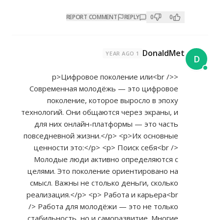
REPORT COMMENT
REPLY
0
0
DonaldMet
1 YEAR AGO
D
<p>Цифровое поколение или<br />
Современная молодёжь — это цифровое
поколение, которое выросло в эпоху
технологий. Они общаются через экраны, и
для них онлайн-платформы — это часть
повседневной жизни.</p> <p>Их основные
ценности это:</p> <p> Поиск себя<br />
Молодые люди активно определяются с
целями. Это поколение ориентировано на
смысл. Важны не столько деньги, сколько
реализация.</p> <p> Работа и карьера<br
/> Работа для молодёжи — это не только
стабильность, но и саморазвитие. Многие