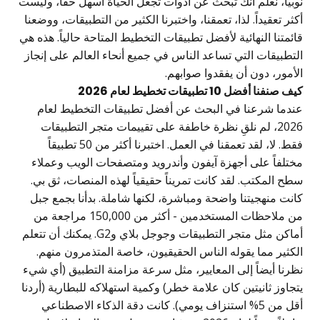
نوبيا، نعلم أنك تبحث عن أدوات تجعل الحياة أسهل حقاً، وليست
أكثر تعقيداً. لذا، تعمقنا، واختبرنا الكثير من التطبيقات، ووضعنا
قائمتنا النهائية لأفضل تطبيقات التخطيط المتاحة حالياً. هذه هي
التطبيقات التي تساعد الناس في جميع أنحاء العالم على إنجاز
الأمور، دون أن يفقدوا صوابهم.
كيف صنفنا أفضل 10 تطبيقات تخطيط لعام 2026
عندما شرعنا في البحث عن أفضل تطبيقات التخطيط لعام
2026، لم نلقِ نظرة خاطفة على تقييمات متجر التطبيقات
فقط. لا، لقد تعمقنا في العمل. اختبرنا أكثر من 50 تطبيقاً
مختلفاً على أجهزة آيفون وأندرويد ومتصفحات الويب وعملاء
سطح المكتب. لقد كانت تمريناً حقيقياً لهذه المنصات، ثق بي.
كانت منهجيتنا واضحة ومباشرة، لكنها شاملة. بدأنا بجمع جبل
من ملاحظات المستخدمين - أكثر من 150,000 مراجعة من
أماكن مثل متجر التطبيقات وجوجل بلاي وG2. يمكنك أن تتعلم
الكثير مما يقوله الناس الحقيقيون، خاصة المتذمرون منهم.
نظرنا أيضاً إلى المعايير، مثل سرعة مزامنة التطبيق (أي شيء
يتجاوز ثانيتين كان علامة خطر) وكمية استهلاكه للبطارية (أردنا
أقل من 5% استنزاف يومي). كانت دقة الذكاء الاصطناعي