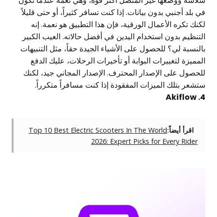
سلاسة ووضعها غير المتصل أكثر قوة، وهي نعمة عندما تكون
في بلد أجنبي بدون بيانات. إذا كنت تسافر كثيراً، أو حتى قليلاً
لكنك تكره الأعمال الورقية، فإن هذا التطبيق هو نعمة. إنه
التنظيم بدون استخدام اليدين في أفضل حالاته. العيب الكبير
بالنسبة لي؟ للحصول على الأشياء الجيدة حقاً، مثل التنبيهات
المميزة لتغييرات البوابة أو تأخيرات الرحلات، عليك الدفع
للحصول على الإصدار المحترف. الإصدار المجاني جيد، لكنك
ستشعر بتلك الميزات المفقودة إذا كنت مسافراً متكرراً.
4. Akiflow
اقرأ أيضاً:
Top 10 Best Electric Scooters In The World
2026: Expert Picks for Every Rider