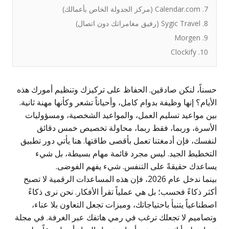
7. Calendar.com (مركز الجدولة الخاص بأعمالك)
8. Sygic Travel (رفيق مغامراتك دون اتصال)
9. Morgen
10. Clockify
حسناً، لنكن صادقين. الحفاظ على تركيزك وتنظيم أمورك هذه
الأيام؟ إنها وظيفة بدوام كامل، وأحياناً تشعر وكأنها مهنة ثانية.
بين مواعيد تسليم العمل، والمواعيد الشخصية، ومسؤوليات
الأسرة، وربما، فقط ربما، محاولة تخصيص خمس دقائق
لنفسك، فإن أدمغتنا تعمل بأقصى طاقتها. هنا يأتي دور تطبيق
التخطيط الجيد. ليس مجرد قائمة مهام بسيطة، بل شيء
يساعدك حقيقةً على التنفس. شيء يفهم الفوضى.
بينما ندخل عام 2026، فإن هذه المساعدات الرقمية لا تصبح
أكثر ذكاءً فحسب؛ بل هي عملياً تقرأ الأفكار. نحن نرى ذكاءً
اصطناعياً يتنبأ باحتياجاتك، وميزات تجعل التعاون بلا عناء،
وتصاميم لا تجعلك ترغب في رمي هاتفك عبر الغرفة. في مجلة