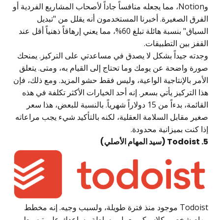
وNotion، مما يجعله منافساً جاداً لأصحاب المشاريع الفردية أو
الفرق الصغيرة. أخبرنا المستخدمون أنه يقلل من "تبديل
السياق" بنسبة هائلة تبلغ 60%، مما يعني إرهاقاً ذهنياً أقل عند
القفز بين التطبيقات.
وجدته جيداً بشكل لا يصدق في مساعدتي على التركيز. يمنحك
صورة واضحة عن يومك وما تحتاج إلى القيام به، ومتى. يتعلق
الأمر بالإنتاجية الواعية، وليس فقط حشو المزيد. ومع ذلك، فإن
هذا التركيز يأتي بسعر. إنه أحد الخيارات الأكثر تكلفة في هذه
القائمة، بدءاً من 15 دولاراً شهرياً. بالنسبة للبعض، هذا سعر
صغير مقابل السلامة العقلية، لكنه بالتأكيد شيء يجب مراعاته
إذا كنت بميزانية محدودة.
5. Todoist (سيد المهام الأصلي)
Todoist موجود منذ فترة طويلة، ولسبب وجيه. إنه مخطط
مهام شخصي كلاسيكي يعمل ببساطة. يساعدك على تبسيط