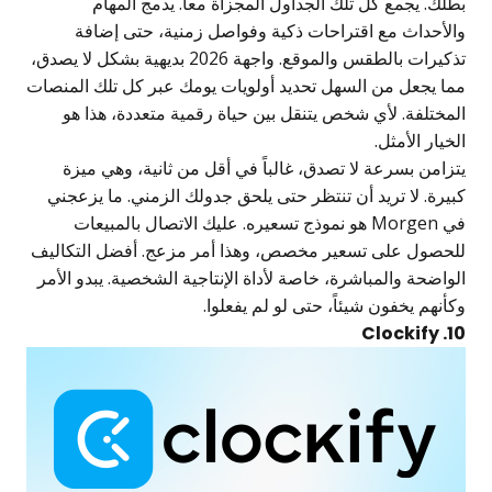
بطلك. يجمع كل تلك الجداول المجزأة معاً. يدمج المهام
والأحداث مع اقتراحات ذكية وفواصل زمنية، حتى إضافة
تذكيرات بالطقس والموقع. واجهة 2026 بديهية بشكل لا يصدق،
مما يجعل من السهل تحديد أولويات يومك عبر كل تلك المنصات
المختلفة. لأي شخص يتنقل بين حياة رقمية متعددة، هذا هو
الخيار الأمثل.
يتزامن بسرعة لا تصدق، غالباً في أقل من ثانية، وهي ميزة
كبيرة. لا تريد أن تنتظر حتى يلحق جدولك الزمني. ما يزعجني
في Morgen هو نموذج تسعيره. عليك الاتصال بالمبيعات
للحصول على تسعير مخصص، وهذا أمر مزعج. أفضل التكاليف
الواضحة والمباشرة، خاصة لأداة الإنتاجية الشخصية. يبدو الأمر
وكأنهم يخفون شيئاً، حتى لو لم يفعلوا.
10. Clockify