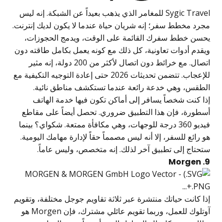
Sygic Travel للمغامر الذي يذهب بعيداً عن الشبكة. إنه ليس
مجرد مخطط سفر؛ إنه شريان حياة عندما لا يكون لديك إنترنت.
يحسن خطط سفرك القائمة على الوقت، ويدمج الحجوزات،
ويقدم أدوات تعاونية، كل ذلك مع كونه يعمل بكامل طاقته دون
اتصال. مع خرائط دون اتصال لأكثر من 200 دولة، إنه مثير
للإعجاب. تتضمن تحديثات 2026 حتى إعادة التوجيه التكيفية مع
الطقس، وهي خدعة رائعة عندما تستكشف مناطق نائية.
إذا كنت شخصاً يسافر إلى أماكن تكون فيها خدمة الهاتف
أسطورة، فإن هذا التطبيق ضروري. تحصل أيضاً على مقاطع
فيديو 360 درجة للوجهات، وهي مكافأة ممتعة. شكواي؟ بينما
هو رائع للسفر، إلا أنه ليس مصمماً حقاً لإدارة مهامك اليومية.
ستحتاج إلى تطبيق آخر لذلك. إنه متخصص، وليس عاماً.
9. Morgen
إذا كانت حياتك منتشرة عبر ثلاثة تقاويم جوجل مختلفة، وتقويم
آوتلوك للعمل، وربما تقويم عائلي مشترك، فإن Morgen هو