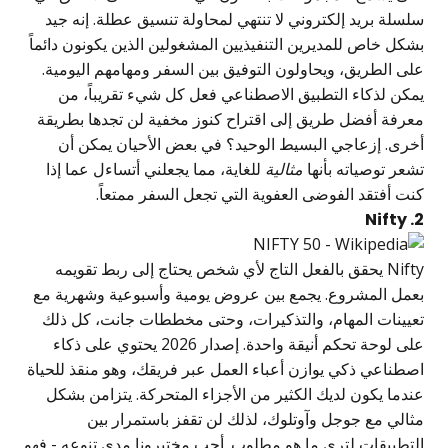
سلسلة بريد إلكتروني لا تنتهي لمحاولة تنسيق عطلة. إنه جيد
بشكل خاص للمديرين التنفيذيين المشغولين الذين يكونون دائماً
على الطريق، ويحاولون التوفيق بين السفر ومهامهم اليومية.
يمكن لذكاء التطبيق الاصطناعي فعل كل شيء تقريباً، من
معرفة أفضل طريق إلى اقتراح كنوز مخفية لن تجدها بطريقة
أخرى. إزعاجي البسيط الوحيد؟ في بعض الأحيان يمكن أن
تشعر توصياته بأنها
مثالية
للغاية، مما يجعلني أتساءل عما إذا
كنت أفتقد الفوضى العفوية التي تجعل السفر ممتعاً.
2. Nifty
Nifty يحقق بالفعل التاج لأي شخص يحتاج إلى ربط تقويمه
بعمل المشروع. يجمع بين عروض يومية وأسبوعية وشهرية مع
تعيينات المهام، والتذكيرات، وحتى مخططات جانت، كل ذلك
على لوحة تحكم أنيقة واحدة. إصدار 2026 يحتوي على ذكاء
اصطناعي ذكي يوازن أعباء العمل عبر فريقك، وهو منقذ للحياة
عندما يكون لديك الكثير من الأجزاء المتحركة. يتزامن بشكل
مثالي مع جوجل وآوتلوك، لذلك لن تقفز باستمرار بين
التطبيقات لترى ما هو مطلوب. أحب مختبرونا مدى تنوعه - فهو