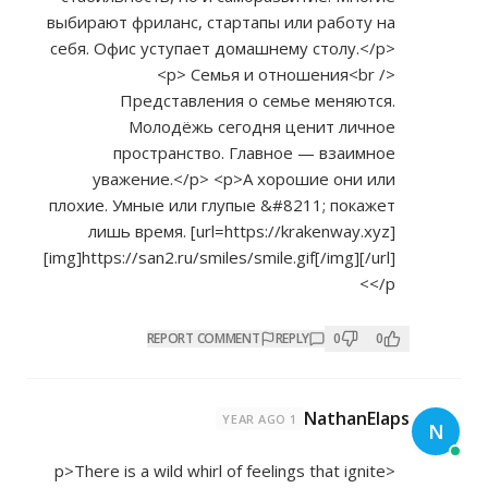
выбирают фриланс, стартапы или работу на
себя. Офис уступает домашнему столу.</p>
<p> Семья и отношения<br />
Представления о семье меняются.
Молодёжь сегодня ценит личное
пространство. Главное — взаимное
уважение.</p> <p>А хорошие они или
плохие. Умные или глупые &#8211; покажет
лишь время. [url=
https://krakenway.xyz]
[img]https://san2.ru/smiles/smile.gif[/img][/url]
</p>
REPORT COMMENT
REPLY
0
0
NathanElaps
1 YEAR AGO
N
<p>There is a wild whirl of feelings that ignite