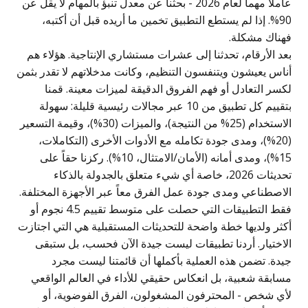
عاملاً مهماً لعام 2026 - بحثنا عن معدل تنبؤ بالمهام لا يقل عن
90%. إذا لم يستطع التطبيق تخمين ما أريده قبل أن أكتبه،
فهناك مشكلة.
بعد الأرقام، تحدثنا إلى عشرات مستشاري الإنتاجية. هؤلاء هم
أناس يعيشون ويتنفسون التنظيم، وكانت مدخلاتهم لا تقدر بثمن
لكسر التعادل أو فهم الفروق الدقيقة لميزات معينة. قمنا
بتقييم كل تطبيق من 10 عبر مجالات رئيسية قليلة: سهولة
الاستخدام (25% من النتيجة)، والميزات (30%)، وقيمة التسعير
(20%)، ومدى جودة تكامله مع الأدوات الأخرى (التكاملات،
15%)، ومدى أمانه (الأمان/الامتثال، 10%). ركزنا حقاً على
تحديثات 2026، خاصة أي شيء متعلق بالجدولة بالذكاء
الاصطناعي ومدى جودة عمل الفرق معاً عبر الأجهزة المختلفة.
فقط التطبيقات التي حصلت على متوسط تقييم 4.5 نجوم أو
أكثر ولديها خطة واضحة للتحديثات المستقبلية هي التي اجتازت
الاختيار. أردنا تطبيقات ليست جيدة الآن فحسب، بل ستبقى
جيدة. تضمن هذه العملية بأكملها أن قائمتنا ليست مجرد
مسابقة شعبية، بل انعكاس حقيقي للأداء في العالم الواقعي
لأي شخص - المحترفون المشغولون، الفرق الفوضوية، أو