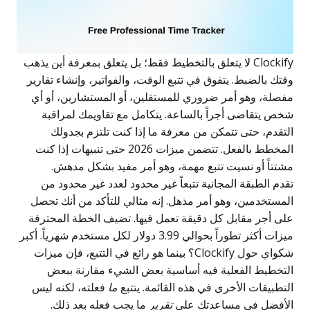
Clockify لا يتعلق بالتخطيط فقط؛ بل يتعلق بمعرفة أين يذهب
وقتك بالضبط. يتفوق في تتبع الوقت، والفواتير، وإنشاء تقارير
مفصلة، وهو أمر ضروري للمستقلين، أو المستشارين، أو أي
شخص يتقاضى أجراً بالساعة. يتكامل مع تقاويمك لمراقبة
التقدم، حتى تتمكن من معرفة ما إذا كنت تلتزم بجدولك
المخطط بالفعل. تتضمن ميزات 2026 حتى تنبيهات إذا كنت
مشتتاً أو نسيت تتبع مهمة، وهو أمر مفيد بشكل مدهش.
تقدم الطبقة المجانية تتبعاً غير محدود لعدد غير محدود من
المستخدمين، وهو أمر مذهل. إنه مثالي للتأكد من أنك تحصل
على أجر مقابل كل دقيقة تعمل فيها. تضيف الخطة المحترفة
ميزات أكثر تطوراً بحوالي 3.99 دولار لكل مستخدم شهرياً. أكبر
شكواي حول Clockify؟ بينما هو رائع في التتبع، فإن ميزات
التخطيط الفعلية فيه أساسية بعض الشيء مقارنة ببعض
التطبيقات الأخرى في هذه القائمة. يتتبع
ما
فعلته، لكنه ليس
الأفضل في مساعدتك على
تقرير
ما يجب فعله بعد ذلك.