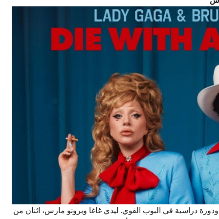
ث في العام ودورة دراسية في البوب القوي. ليدي غاغا وبرونو مارس، اثنان من