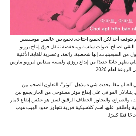
لم يتوقعه أحد لكن الجميع احتاجه. تجمع بين عالمين موسيقيين
ب النقي لصالح أصوات سلسة ومنخفضة تتنقل فوق إنتاج برونو
من السبعينيات. إنها شخصية، رائعة، وعصرية للغاية. الأغنية
، ليلي يظهر جانبًا جديدًا من إبداع روزي ولمسة ميداس لبرونو مارس
لروعة لعام 2026.
ي العالم معًا، يحدث شيء مذهل. “لوثر”، التعاون الضخم بين
 يتبادلان القوافي على إيقاع مؤثر مستوحى من الجاز يجمع بين
 والصراع، والتجاوز. الخطاف الرقيق لسزا هو عكس إيقاع لامار
غنية وأطلقوا عليها اسم كلاسيكية فورية تتجاوز حدود الهيب هوب