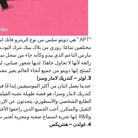
“APT.” هي دويتو سلس من نوع الريترو فانك 
مختلفين تمامًا. روزي من بلاك بينك تترك البو
مارس الناعم الذي يبدو وكأنه جاء من سجل سول 
رائعة لأنها لا تحاول جاهدًا. لديها شعور ضبابي
كمنتج. إنها دويتو من جميع أنحاء العالم يغير معنى ا
3. لوثر – كندريك لامار وسزا
عندما يعمل اثنان من أكثر الموسيقيين إبداعًا ف
كندريك لامار وسزا، هو قصة طويلة تشبه الفيلم.
الطابع الشخصي والأسطوري. يتحدثون عن الإرث،
الثقيل والمتكرر. أحب الجميع الذين راجعوا الأ
وR&B. إنها تجربة استماع صعبة ومجزية تُعتبر نجاحًا فنيًا كبيرًا.
4. غولدن – هنتريكس