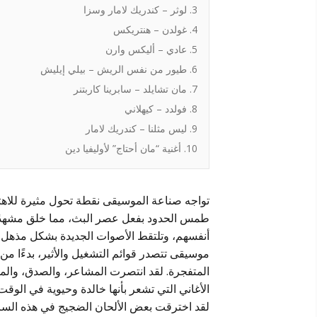
3. لوثر – كندريك لامار وسزا
4. غولدن – هنتريكس
5. عادي – أليكس وارن
6. طيور من نفس الريش – بيلي إيليش
7. مان تشايلد – سابرينا كاربتنر
8. فولدد – كيهلاني
9. ليس مثلنا – كندريك لامار
10. أغنية “مان أحتاج” لأوليفيا دين
طمس الحدود بفعل عصر البث، مما خلق مشهدًا صوت
موسيقى تتصدر قوائم التشغيل والأثير، بدءًا م
المتفجرة. لقد انتصرت المشاعر، والصدق، والم
الأغاني التي تشعر بأنها خالدة وحيوية في الوقت
لقد اخترقت بعض الألحان الضجيج في هذه الساحة