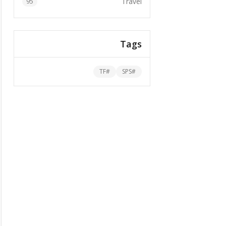
Travel
95
Tags
TF
#
SPS
#