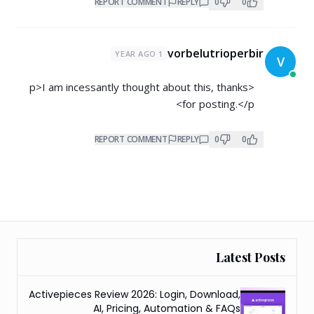
REPORT COMMENT
REPLY
0
0
vorbelutrioperbir
1 YEAR AGO
V
<p>I am incessantly thought about this, thanks
for posting.</p>
REPORT COMMENT
REPLY
0
0
Latest Posts
Activepieces Review 2026: Login, Download,
AI, Pricing, Automation & FAQs