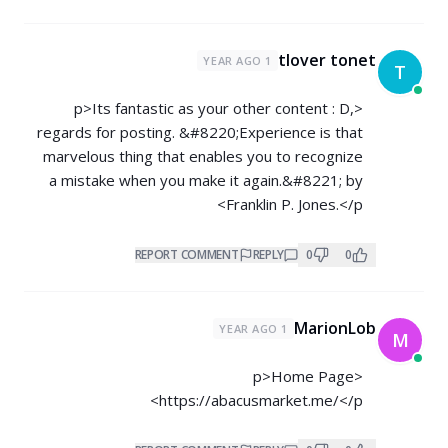
tlover tonet
1 YEAR AGO
T
<p>Its fantastic as your other content : D,
regards for posting. &#8220;Experience is that
marvelous thing that enables you to recognize
a mistake when you make it again.&#8221; by
Franklin P. Jones.</p>
REPORT COMMENT
REPLY
0
0
MarionLob
1 YEAR AGO
M
<p>Home Page
https://abacusmarket.me/</p>