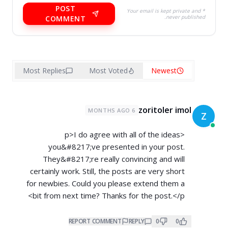
POST
* Your email is kept private and
never published.
COMMENT
Most Replies
Most Voted
Newest
zoritoler imol
6 MONTHS AGO
Z
<p>I do agree with all of the ideas
you&#8217;ve presented in your post.
They&#8217;re really convincing and will
certainly work. Still, the posts are very short
for newbies. Could you please extend them a
bit from next time? Thanks for the post.</p>
REPORT COMMENT
REPLY
0
0