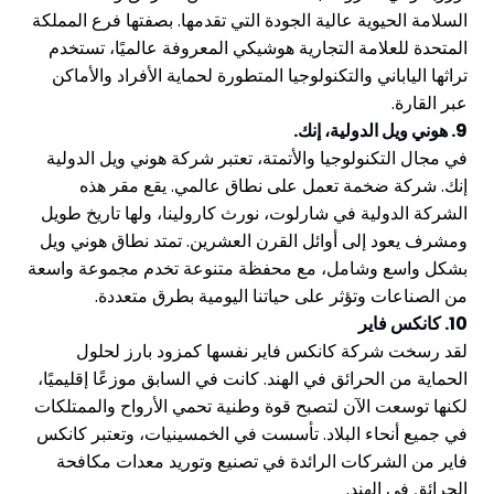
السلامة الحيوية عالية الجودة التي تقدمها. بصفتها فرع المملكة
المتحدة للعلامة التجارية هوشيكي المعروفة عالميًا، تستخدم
تراثها الياباني والتكنولوجيا المتطورة لحماية الأفراد والأماكن
عبر القارة.
9. هوني ويل الدولية، إنك.
في مجال التكنولوجيا والأتمتة، تعتبر شركة هوني ويل الدولية
إنك. شركة ضخمة تعمل على نطاق عالمي. يقع مقر هذه
الشركة الدولية في شارلوت، نورث كارولينا، ولها تاريخ طويل
ومشرف يعود إلى أوائل القرن العشرين. تمتد نطاق هوني ويل
بشكل واسع وشامل، مع محفظة متنوعة تخدم مجموعة واسعة
من الصناعات وتؤثر على حياتنا اليومية بطرق متعددة.
10. كانكس فاير
لقد رسخت شركة كانكس فاير نفسها كمزود بارز لحلول
الحماية من الحرائق في الهند. كانت في السابق موزعًا إقليميًا،
لكنها توسعت الآن لتصبح قوة وطنية تحمي الأرواح والممتلكات
في جميع أنحاء البلاد. تأسست في الخمسينيات، وتعتبر كانكس
فاير من الشركات الرائدة في تصنيع وتوريد معدات مكافحة
الحرائق في الهند.