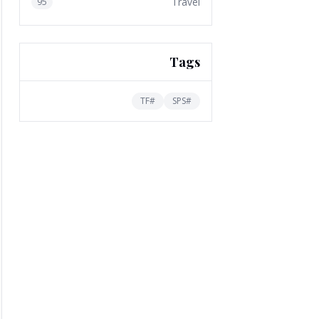
Travel
95
Tags
TF
#
SPS
#