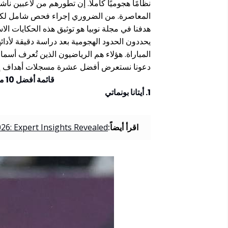
نظامًا هجوميًا كاملًا. إن تطورهم من لاعبين ن
المعاصرة. من الضروري إجراء فحص شامل لكل من
هدفنا في مجلة نوبيا هو توثيق هذه الحكايات الاس
يحددون الحدود الهجومية بعد دراسة دقيقة لأدا
المباراة. هؤلاء هم الرياضيون الذين تُعرف أسما
دعونا نستعرض أفضل عشرة مسجلات أهداف إناث في
قائمة أفضل 10 مسجلات أهداف إناث في العالم 2026
1. أيتانا بونماتي
اقرأ أيضاً:
26: Expert Insights Revealed