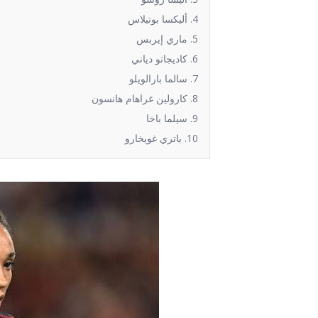
4. أليكسا بوتيلاس
5. ماري إيربس
6. كاديجاتو دياني
7. سالما بارالويلو
8. كارولين غراهام هانسون
9. سيلما باخا
10. باتري غويخارو