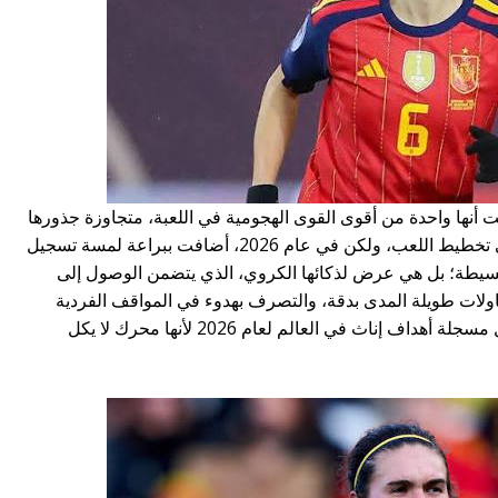
تثبت أنها واحدة من أقوى القوى الهجومية في اللعبة، متجاوزة جذورها
في خط الوسط. أيتانا بونماتي هي متخصصة في تخطيط اللعب، ولكن في عام 2026، أضافت ببراعة لمسة تسجيل
ها بسيطة؛ بل هي عرض لذكائها الكروي، الذي يتضمن الوصول إلى
ولات طويلة المدى بدقة، والتصرف بهدوء في المواقف الفردية
رغم الضغط. إنها منافسة جدية على لقب أفضل مسجلة أهداف إناث في العالم لعام 2026 لأنها محرك لا يكل