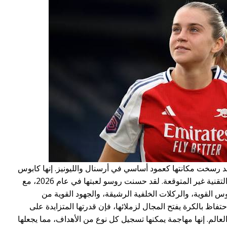
د رسخت مكانتها كعمود أساسي في أرسنال والليونيز. إنها كابوس
دائم للمدافعين بسبب وجودها البدني ومهاراتها التقنية غير المتوقعة. لقد حسنت روسو لعبتها في عام 2026، مع
 القوية، والركلات الخلفية الرشيقة، والجهود القوية من
فاظ بالكرة يفتح المجال لزملائها، فإن قدرتها المتزايدة على
الم. إنها مهاجمة يمكنها تسجيل كل نوع من الأهداف، مما يجعلها