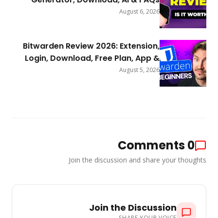
August 6, 2026
Bitwarden Review 2026: Extension,
Login, Download, Free Plan, App &
FAQs
August 5, 2026
Comments
0
Join the discussion and share your thoughts
Join the Discussion
SHARE YOUR VOICE