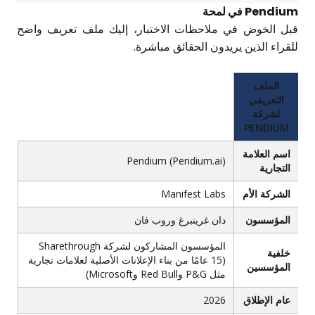
Pendium في لمحة
قبل الخوض في ملاحظات الاختبار، إليك ملف تعريف واضح
للقراء الذين يريدون الحقائق مباشرة.
الملف
التعريفي
لشركة
PENDIUM
اسم العلامة
Pendium (Pendium.ai)
التجارية
الشركة الأم
Manifest Labs
المؤسسون
دان غرينبرغ وروب فان
المؤسسون المشاركون لشركة Sharethrough
خلفية
(15 عامًا من بناء الإعلانات الأصلية لعلامات تجارية
المؤسسين
مثل P&G وRed Bull وMicrosoft)
عام الإطلاق
2026