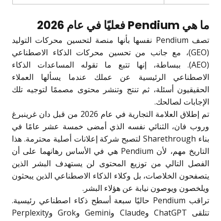
ما هي Pendium فعليًا في عام 2026
تصف Pendium نفسها بأنها منصة لتحسين محركات التوليد
(GEO)، مع جانب من تحسين محركات الذكاء الاصطناعي
(AEO). ببساطة، إنها تتبع ما تقوله المساعدات الذكاء
الاصطناعي الرئيسية عن عملك عندما يسألها العملاء
الحقيقيون أسئلة، ثم تنتج وتنشر محتوى مصممًا لتوجيه تلك
الإجابات لصالحك.
تم إطلاق العلامة التجارية في عام 2026 من قبل دان غرينبرغ
وروب فان، الثنائي نفسه الذي أمضى خمسة عشر عامًا في
بناء Sharethrough لتصبح شركة إعلانات أصلية محترمة. هذا
التاريخ مهم، لأن Pendium هي في الأساس رهانهما على أن
الفصل التالي من توزيع المحتوى لن يستهدف البشر الذين
يتصفحون الخلاصات، بل وكلاء الذكاء الاصطناعي الذين يبحثون
ويلخصون ويوصون نيابة عن هؤلاء البشر.
تراقب Pendium حاليًا سبعة أسطح ذكاء اصطناعي رئيسية.
تتلقى ChatGPT وClaude وGemini وGrok وPerplexity