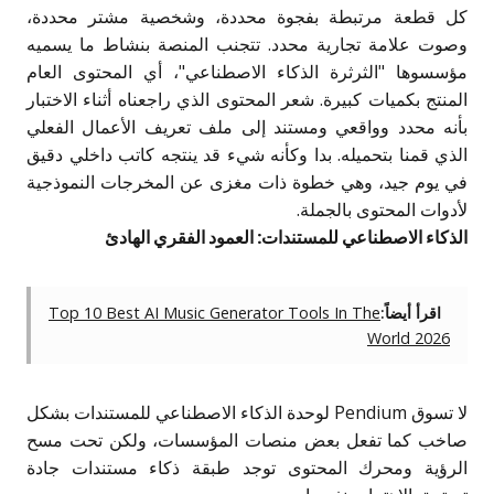
كل قطعة مرتبطة بفجوة محددة، وشخصية مشتر محددة،
وصوت علامة تجارية محدد. تتجنب المنصة بنشاط ما يسميه
مؤسسوها "الثرثرة الذكاء الاصطناعي"، أي المحتوى العام
المنتج بكميات كبيرة. شعر المحتوى الذي راجعناه أثناء الاختبار
بأنه محدد وواقعي ومستند إلى ملف تعريف الأعمال الفعلي
الذي قمنا بتحميله. بدا وكأنه شيء قد ينتجه كاتب داخلي دقيق
في يوم جيد، وهي خطوة ذات مغزى عن المخرجات النموذجية
لأدوات المحتوى بالجملة.
الذكاء الاصطناعي للمستندات: العمود الفقري الهادئ
اقرأ أيضاً:
Top 10 Best AI Music Generator Tools In The
World 2026
لا تسوق Pendium لوحدة الذكاء الاصطناعي للمستندات بشكل
صاخب كما تفعل بعض منصات المؤسسات، ولكن تحت مسح
الرؤية ومحرك المحتوى توجد طبقة ذكاء مستندات جادة