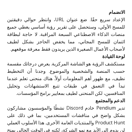
الانضمام
الإعداد سريع حقًا. ضع عنوان URL، وانتظر حوالي دقيقتين
للمسح الأولي، وستحصل على تقرير رؤية أساسي يغطي جميع
منصات الذكاء الاصطناعي السبعة المراقبة. لا حاجة لبطاقة
ائتمان للمسح المجاني، مما يخفض الحاجز بشكل لطيف
لأصحاب الأعمال الصغيرة الذين يريدون فقط معرفة موقعهم.
لوحة القيادة
مستكشف الرؤية هو الشاشة المركزية. يعرض درجاتك مقسمة
حسب المنصة والشخصية والموضوع. وجدنا أن التخطيط
نظيف، مع ظهور أهم المعلومات أولاً. هناك منحنى تعلم عندما
تبدأ في التعمق في طبقات تتبع الاستشهادات وتحليل
المنافسين، لكن المنحنى لطيف بمعايير برامج المؤسسات.
الدعم والمجتمع
تدير Pendium خادم Discord نشطًا والمؤسسون مشاركون
بشكل واضح في مناقشات المستخدمين، بما في ذلك على
Product Hunt والمنتديات العامة الأخرى. هذا الأسلوب العملي
لن يدوم إلى الأبد مع نمو الشركة، لكنه في الوقت الحالي يمنح