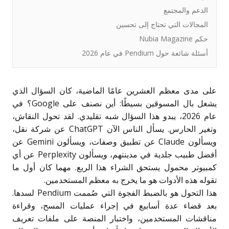
الدعم والمجتمع
المجالات التي تحتاج إلى تحسين
حكم Nubia Magazine
أسئلة شائعة حول Pendium في عام 2026
على مدى معظم العشرين عامًا الماضية، كان السؤال الذي
يشغل بال المسوقين بسيطًا: أين نصنف على Google؟ في
عام 2026، يبدو هذا السؤال شبه تقليدي. لقد تحول النقاش،
وتغير الحارس. يسأل الناس الآن ChatGPT عن شركة نقل،
ويسألون Claude عن تطبيق وصفات، ويسألون Gemini عن
أفضل طبيب جلدية في مدينتهم، ويسألون Perplexity عن أي
كمبيوتر محمول يستحق الشراء هذا الربع. مهما كان أول ما
تقوله هذه الأدوات هو ما يخرج به معظم المستخدمين.
هذا التحول هو بالضبط الفجوة التي صُممت Pendium لسدها.
بعد قضاء عدة أسابيع في إجراء عمليات المسح، وقراءة
مناقشات المستخدمين، واختبار المنصة على ملفات تعريف