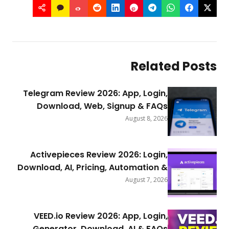
Related Posts
Telegram Review 2026: App, Login,
Download, Web, Signup & FAQs
August 8, 2026
Activepieces Review 2026: Login,
Download, AI, Pricing, Automation &
FAQs
August 7, 2026
VEED.io Review 2026: App, Login,
Generator, Download, AI & FAQs