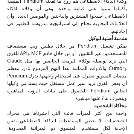
وكلاء الذكاء الاصطناعي هم روح ما تفعله Pendium. المنصة
بأكملها مبنية على قناعة واحدة، وهي أن وكلاء الذكاء
الاصطناعي أصبحوا المشترين والباحثين والموصين الجدد، وأن
العلامات التجارية تحتاج إلى استراتيجية مدروسة للظهور في
إجاباتهم.
هندسة أصلية للوكيل
يمكن تشغيل Pendium من خلال تطبيق ويب مستضاف
للمستخدمين غير التقنيين، أو من خلال خادم MCP وAPI للفرق
التي تريد توصيله بوكلاء البرمجة الخاصين بها مثل Claude
وCursor والأدوات المماثلة. هذا النهج المزدوج نادر. معظم
منصات التسويق تجبرك على استخدام واجهتها. تدرك Pendium
أن بعض الفرق تريد سير عمل مستقل حيث يستدعي وكيلها
الخاص Pendium للحصول على بيانات الرؤية المباشرة
ويتصرف بناءً عليها مباشرة.
محاكاة الشخصية
واحدة من أكثر الميزات فائدة التي اختبرناها هي محرك
الشخصيات. لا تعطي المساعدات الذكاء الاصطناعي نفس
الإجابة لكل مستخدم. المتسوق ذو الميزانية المحدودة،