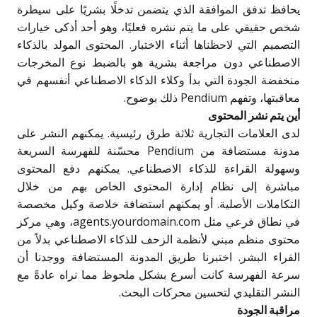
يحافظ تدفق الموافقة الذي يتضمن تدخلًا بشريًا على سيطرة
شخص حقيقي على ما يتم نشره فعليًا، وهو أحد أذكى خيارات
التصميم التي لاحظناها أثناء الاختبار. المحتوى المولد بالذكاء
الاصطناعي دون مراجعة بشرية هو بالضبط نوع المخرجات
منخفضة الجودة التي بدأ وكلاء الذكاء الاصطناعي أنفسهم في
معاقبتها، وتفهم Pendium ذلك بوضوح.
أين يتم نشر المحتوى
لدى العلامات التجارية ثلاثة طرق رئيسية. يمكنهم النشر على
مدونة مستضافة من Pendium محسّنة للفهرسة السريعة
وسهولة القراءة للذكاء الاصطناعي. يمكنهم دفع المحتوى
مباشرة إلى نظام إدارة المحتوى الخاص بهم من خلال
التكاملات الأصلية. أو يمكنهم استضافة خلاصة وكيل مخصصة
في نطاق فرعي مثل agents.yourdomain.com، وهي مركز
محتوى منظم مبني لأنظمة الزحف للذكاء الاصطناعي بدلاً من
القراء البشر. اختبرنا طريق المدونة المستضافة ووجدنا أن
سرعة الفهرسة كانت أسرع بشكل ملحوظ مما نراه عادةً مع
النشر التقليدي لتحسين محركات البحث.
مراقبة الجودة