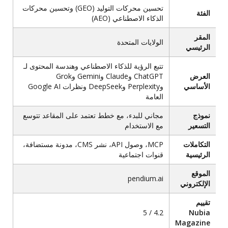
تحسين محركات التوليد (GEO) وتحسين محركات
الفئة
الذكاء الاصطناعي (AEO)
المقر
الولايات المتحدة
الرئيسي
تتبع الرؤية للذكاء الاصطناعي وهندسة المحتوى لـ
العرض
ChatGPT وClaude وGemini وGrok
الأساسي
وPerplexity وDeepSeek ونظرات Google AI
العامة
نموذج
مجاني للبدء، مع خطط تعتمد على المقاعد تتوسع
التسعير
مع الاستخدام
التكاملات
MCP، وصول API، نشر CMS، مدونة مستضافة،
الرئيسية
قنوات اجتماعية
الموقع
pendium.ai
الإلكتروني
تقييم
4.2 / 5
Nubia
Magazine