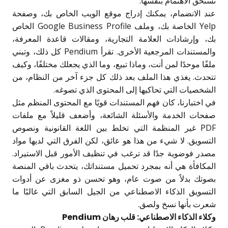
تستحق الاهتمام بنفسها.
عند الانضمام، يمكنك إدراج موقع الويب الخاص بك، وصفحة
Yelp الخاصة بك، وملف Google Business Profile الخاص
بك، وإرشادات العلامة التجارية، ومقالات قاعدة المعرفة،
والمستندات المرجعية الأخرى. تقرأ Pendium كل ذلك، وتبني
ملفًا موحدًا لمن أنت، وماذا تبيع، وما الذي يجعلك مختلفًا، وكيف
تتحدث. يغذي هذا الملف بعد ذلك كل جزء آخر من النظام، من
الشخصيات التي تحاكيها إلى المحتوى الذي تصوغه.
في اختبارنا، كان فهم المستندات قويًا مع المحتوى المنظم مثل
صفحات الخدمة والأسئلة الشائعة، وأضعف قليلاً مع ملفات
PDF غير المنظمة التي تخلط بين اللغة القانونية ونصوص
التسويق. لا شيء من هذا هو عائق، لكن الفرق التي لديها مواد
مصدر فوضوية جدًا قد ترغب في تنظيف الأمور قبل الاستيراد.
المكافأة هي أنه بمجرد تحميل مستنداتك، يتحدث باقي المنصة
بصوتك بدلاً من صوت عام، وهو تحسن ذو مغزى عن أدوات
التسويق الذكاء الاصطناعي من الجيل السابق التي غالبًا ما
شعرت بأنها نسخ ولصق.
وكلاء الذكاء الاصطناعي: قلب رهان Pendium