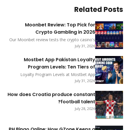
Related Posts
Moonbet Review: Top Pick for
Crypto Gambling in 2026
Our Moonbet review tests the crypto casino's
sub-5-min payouts, no-KYC-under-$2,000
July 31, 2026
policy, and MoonRake rewards. See how it
ranks among 2026's best.
Mostbet App Pakistan Loyalty
Program Levels: Ten Tiers of
Exclusive Privileges
Loyalty Program Levels at Mostbet App
Pakistan feature ten tiers with coin exchange
July 31, 2026
rates, point earning methods, deposit
bonuses, status rewards, promo shop prizes,
How does Croatia produce constant
redemption steps, and progress tracking for
football talent?
2026.
July 28, 2026
PH Bingo Online: How GZone Keeps a