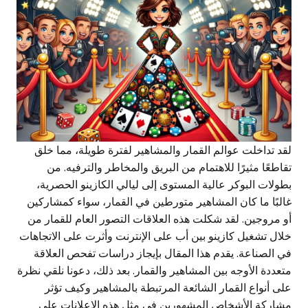
لقد تداخلت عوالم القمار والمشاهير لفترة طويلة، مما خلق
تقاطعًا مثيرًا للاهتمام من البريق والمخاطر والترفيه. من
بطولات البوكر عالية المستوى إلى ليالي الكازينو الحصرية،
غالبًا ما كان المشاهير متورطين في القمار، سواء كمشاركين
أو مروجين. لقد شكلت هذه العلاقات التصور العام للقمار من
خلال تشغيل
كازينو بين أب على الإنترنت
وأثرت على الاتجاهات
في الصناعة. يقدم هذا المقال بإيجاز دراسات تفحص العلاقة
متعددة الأوجه بين المشاهير والقمار. بعد ذلك، دعونا نلقي نظرة
على أنواع القمار الشائعة المرتبطة بالمشاهير وكيف تؤثر
مشاركة الأشخاص المشهورين في مثل هذه الإعلانات على