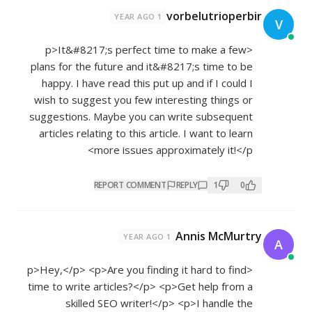
vorbelutrioperbir
1 YEAR AGO
V
<p>It&#8217;s perfect time to make a few
plans for the future and it&#8217;s time to be
happy. I have read this put up and if I could I
wish to suggest you few interesting things or
suggestions. Maybe you can write subsequent
articles relating to this article. I want to learn
more issues approximately it!</p>
REPORT COMMENT
REPLY
1
0
Annis McMurtry
1 YEAR AGO
A
<p>Hey,</p> <p>Are you finding it hard to find
time to write articles?</p> <p>Get help from a
skilled SEO writer!</p> <p>I handle the