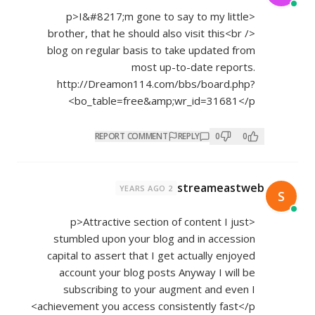
<p>I&#8217;m gone to say to my little
brother, that he should also visit this<br />
blog on regular basis to take updated from
most up-to-date reports.
http://Dreamon114.com/bbs/board.php?
bo_table=free&amp;wr_id=31681</p>
REPORT COMMENT
REPLY
0
0
streameastweb
2 YEARS AGO
S
<p>Attractive section of content I just
stumbled upon your blog and in accession
capital to assert that I get actually enjoyed
account your blog posts Anyway I will be
subscribing to your augment and even I
achievement you access consistently fast</p>