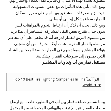
مطلوبة بشدة لهذه الأعمال، وبالتالي، ثقة العملاء واختياراتهم.
ومع ذلك، تأتي هذه التأثيرات مع بعض مستويات المسؤولية
حيث تؤثر تصرفات المشاهير وبياناتهم على تصور السكان
للقمار، سواء بشكل إيجابي أو سلبي.
ومع ذلك، يجب أن يُذكر أن ارتباط النجوم بالمراهنات ليس
بدون جدل. يقترح بعض النقاد لمشاركة المشاهير أن هذا يزيد
من مستوى البريق للقمار لدرجة أنه قد يطغى على أي مخاطر
مرتبطة بالقمار المفرط. هناك أيضًا مخاوف من أن معجبي
هؤلاء المشاهير سيقلدونهم في القمار، خاصة المعجبين الشباب
الذين يميلون إلى سلوكيات القمار الإشكالية.
مستقبل قمار بين أب وتعاونات المشاهير
اقرأ أيضاً:
Top 10 Best Fire Fighting Companies In The
World 2026
بينما تستمر صناعة قمار بين أب في التطور، خاصة مع ارتفاع
منصات القمار عبر الإنترنت والهواتف المحمولة، من المحتمل