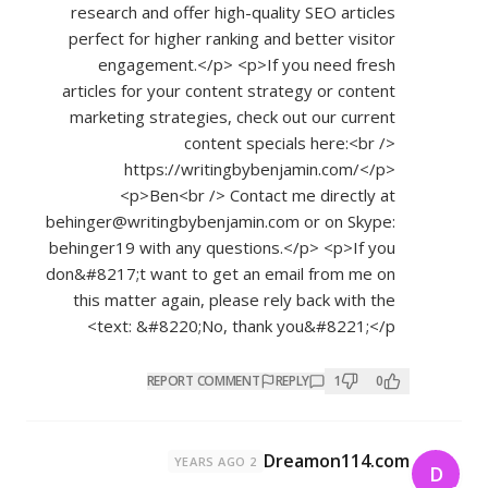
research and offer high-quality SEO articles
perfect for higher ranking and better visitor
engagement.</p> <p>If you need fresh
articles for your content strategy or content
marketing strategies, check out our current
content specials here:<br />
https://writingbybenjamin.com/</p>
<p>Ben<br /> Contact me directly at
behinger@writingbybenjamin.com or on Skype:
behinger19 with any questions.</p> <p>If you
don&#8217;t want to get an email from me on
this matter again, please rely back with the
text: &#8220;No, thank you&#8221;</p>
REPORT COMMENT
REPLY
1
0
Dreamon114.com
2 YEARS AGO
D