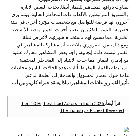
تتفاوت دوافع المشاهير للقمار أيضًا. يجذب البعض الإثارة
والتشويق المرتبطين بالألعاب ذات المخاطر العالية، بينما يرى
آخرون أنها فرصة للتواصل مع شخصيات مؤثرة أخرى في بيئة
حصرية. بالنسبة للكثيرين، تعتبر أحداث القمار منصة للأنشطة
الخيرية، مما يسمح لهم باستخدام شهرتهم لأغراض نبيلة.
ومع ذلك، من الضروري ملاحظة أن مشاركة المشاهير في
القمار ليست دائمًا إيجابية. واجه بعض المشاهير معارك علنية
مع إدمان القمار، مما جذب الانتباه إلى المخاطر المحتملة
المرتبطة بالقمار المفرط. أثارت هذه الحالات البارزة محادثات
هامة حول القمار المسؤول والحاجة إلى أنظمة الدعم.
تأثير القمار وإعلانات المشاهير: ماذا يعتقد خبراء كازينو بين أب
اقرأ أيضاً:
Top 10 Highest Paid Actors In India 2026:
The Industry's Richest Revealed
تؤثر مشاركة المشاهير في القمار بشكل كبير على الصناعة