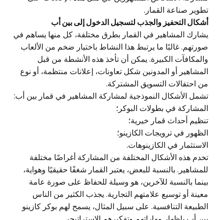
تطوير صناعة القمار.
أشكال التحفيز والجذب لتسجيل الدخول إلى بين أب
يشارك المشاهير في القمار بطرق مختلفة، كل منها يساهم في
صورتهم. غالبًا ما يرتبط هذا النشاط باختيار ضخم من الألعاب
والمكافآت الكبيرة. يمكن أن تأخذ هذه الأنشطة من قبل
المشاهير أو المدونين شكل تعاونات، إعلانات منتظمة، أو نوع
من احتفالات التسويق المشتركة.
تشمل الأشكال النموذجية لمشاركة المشاهير في قمار بين أب:
المشاركة في بطولات البوكر؛
تنظيم أحداث قمار خيرية؛
الظهور في ترويجات الكازينو؛
الاستثمار في الكازينوهات.
تخدم هذه الأشكال المختلفة من المشاركة أغراضًا مختلفة
للمشاهير. بالنسبة للبعض، يعتبر القمار شغفًا حقيقيًا وهواية،
بينما بالنسبة للآخرين، هو وسيلة للحفاظ على صورة عامة
معينة أو توسيع علامتهم التجارية. يجذب الكثير من الناس
الطبيعة التنافسية. على سبيل المثال، يسمح لهم بوكر كازينو
بين أب بإظهار مهاراتهم وتفكيرهم الاستراتيجي.