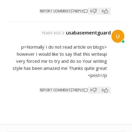
REPORT COMMENT
REPLY
0
0
usabasementguard
2 YEARS AGO
U
<p>Normally I do not read article on blogs
however I would like to say that this writeup
very forced me to try and do so Your writing
style has been amazed me Thanks quite great
post</p>
REPORT COMMENT
REPLY
0
0