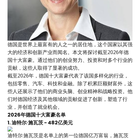
德国是世界上最富有的人之一的居住地，这个国家以其强
大的经济和创新产业而闻名。本文将探讨截至2026年德
国十大富豪。通过他们的创业努力、投资和对多个行业的
贡献，这些人取得了显著的成功。
截至2026年，德国十大富豪代表了该国多样化的行业，
包括零售、汽车、科技和金融。除了积累巨额财富外，这
些人还展示了他们的商业头脑、创业精神和战略投资。他
们对德国经济及其他领域的贡献促进了创新，塑造了行
业，并创造了就业机会。
2026年德国十大富豪名单
1.
迪特尔·施瓦茨
- 482亿美元
迪特尔·施瓦茨是名单上的第一位德国亿万富翁，施瓦茨