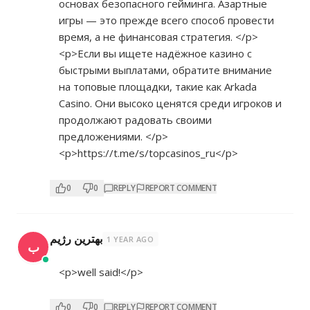
основах безопасного гейминга. Азартные
игры — это прежде всего способ провести
время, а не финансовая стратегия. </p>
<p>Если вы ищете надёжное казино с
быстрыми выплатами, обратите внимание
на топовые площадки, такие как Arkada
Casino. Они высоко ценятся среди игроков и
продолжают радовать своими
предложениями. </p>
<p>
https://t.me/s/topcasinos_ru</p>
0
0
REPLY
REPORT COMMENT
بهترین رژیم
1 YEAR AGO
ب
<p>well said!</p>
0
0
REPLY
REPORT COMMENT