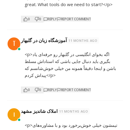
great. What tools do we need to start?</p>
0
0
REPLY
REPORT COMMENT
آموزشگاه زبان در گلبهار
11 MONTHS AGO
آ
<p>اگه بخوای انگلیسی در گلبهار رو حرفه‌ای یاد
بگیری باید دنبال جایی باشی که استاداش مسلط
باشن و اینجا دقیقاً همونه من خیلی خوش‌شانسم که
پیداش کردم</p>
0
0
REPLY
REPORT COMMENT
املاک شاندیز مشهد
11 MONTHS AGO
ا
<p>تیمشون خیلی خوش‌برخورد بود و با مشاوره‌های