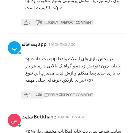
<p>وی دایماتیز، یک مکمل پروتئینی بسیار محبوب و
با کیفیت است.</p>
0
0
REPLY
REPORT COMMENT
بت خانه app
8 MONTHS AGO
ب
<p>بت خانه app در بخش بازی‌های اسلات واقعا
جذابه چون تنوعش زیاده و گرافیک بالایی داره. هر بار
یه بازی جدید پیدا میکنم و ازش لذت می‌برم. این تنوع
برای بازیکن حرفه‌ای خیلی مهمه.</p>
0
0
REPLY
REPORT COMMENT
سایت Betkhane
8 MONTHS AGO
س
<p>سایت شرط بندی بت خانه امکانات مختلفی داره