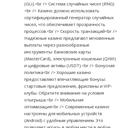
(GLI).<br /> Система случайных чисел (RNG)
<br /> Казино должно использовать
сертифицированный генератор случайных
чисел, что обеспечивает прозрачность
процессов.<br /> Скорость транзакций<br />
Надёжные казино предлагают мгновенные
выплаты через разнообразные
инструменты: банковские карты
(MasterCard), электронные кошельки (QIWI)
и цифровые активы (USDT).<br /> Бонусная
политика<br /> Хорошие казино
предоставляют впечатляющие бонусы:
стартовые предложения, фриспины и VIP-
клубы. Обратите внимание на условия
отыгрыша.<br /> Мобильная
оптимизация<br /> Современные казино
настроены для мобильных устройств
(Android) с удобным управлением. Это
позволяет играть в любом месте в любое