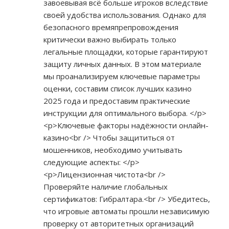
завоевывая всё больше игроков вследствие
своей удобства использования. Однако для
безопасного времяпрепровождения
критически важно выбирать только
легальные площадки, которые гарантируют
защиту личных данных. В этом материале
мы проанализируем ключевые параметры
оценки, составим список лучших казино
2025 года и предоставим практические
инструкции для оптимального выбора. </p>
<p>Ключевые факторы надёжности онлайн-
казино<br /> Чтобы защититься от
мошенников, необходимо учитывать
следующие аспекты: </p>
<p>Лицензионная чистота<br />
Проверяйте наличие глобальных
сертификатов: Гибралтара.<br /> Убедитесь,
что игровые автоматы прошли независимую
проверку от авторитетных организаций