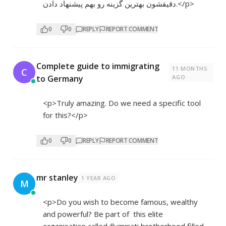
دقیقشون بهترین گزینه رو بهم پیشنهاد دادن.</p>
0
0
REPLY
REPORT COMMENT
Complete guide to immigrating
11 MONTHS
C
to Germany
AGO
<p>Truly amazing. Do we need a specific tool
for this?</p>
0
0
REPLY
REPORT COMMENT
mr stanley
1 YEAR AGO
M
<p>Do you wish to become famous, wealthy
and powerful? Be part of this elite
organisation called illuminati brotherhood filled