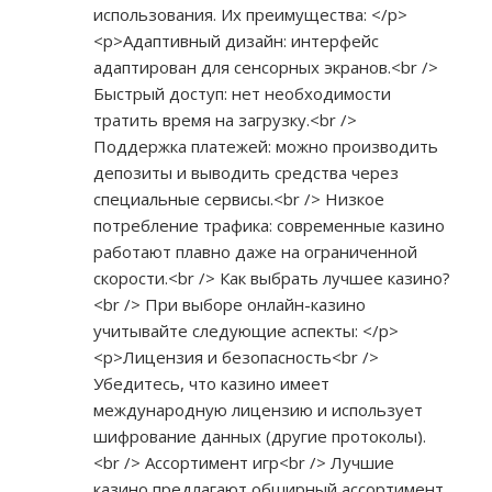
использования. Их преимущества: </p>
<p>Адаптивный дизайн: интерфейс
адаптирован для сенсорных экранов.<br />
Быстрый доступ: нет необходимости
тратить время на загрузку.<br />
Поддержка платежей: можно производить
депозиты и выводить средства через
специальные сервисы.<br /> Низкое
потребление трафика: современные казино
работают плавно даже на ограниченной
скорости.<br /> Как выбрать лучшее казино?
<br /> При выборе онлайн-казино
учитывайте следующие аспекты: </p>
<p>Лицензия и безопасность<br />
Убедитесь, что казино имеет
международную лицензию и использует
шифрование данных (другие протоколы).
<br /> Ассортимент игр<br /> Лучшие
казино предлагают обширный ассортимент