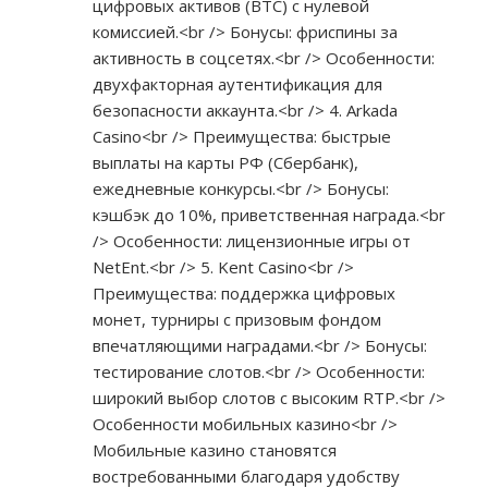
цифровых активов (BTC) с нулевой
комиссией.<br /> Бонусы: фриспины за
активность в соцсетях.<br /> Особенности:
двухфакторная аутентификация для
безопасности аккаунта.<br /> 4. Arkada
Casino<br /> Преимущества: быстрые
выплаты на карты РФ (Сбербанк),
ежедневные конкурсы.<br /> Бонусы:
кэшбэк до 10%, приветственная награда.<br
/> Особенности: лицензионные игры от
NetEnt.<br /> 5. Kent Casino<br />
Преимущества: поддержка цифровых
монет, турниры с призовым фондом
впечатляющими наградами.<br /> Бонусы:
тестирование слотов.<br /> Особенности:
широкий выбор слотов с высоким RTP.<br />
Особенности мобильных казино<br />
Мобильные казино становятся
востребованными благодаря удобству