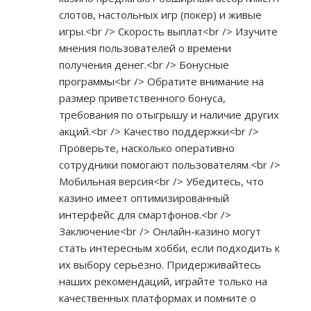
слотов, настольных игр (покер) и живые
игры.<br /> Скорость выплат<br /> Изучите
мнения пользователей о времени
получения денег.<br /> Бонусные
программы<br /> Обратите внимание на
размер приветственного бонуса,
требования по отыгрышу и наличие других
акций.<br /> Качество поддержки<br />
Проверьте, насколько оперативно
сотрудники помогают пользователям.<br />
Мобильная версия<br /> Убедитесь, что
казино имеет оптимизированный
интерфейс для смартфонов.<br />
Заключение<br /> Онлайн-казино могут
стать интересным хобби, если подходить к
их выбору серьёзно. Придерживайтесь
наших рекомендаций, играйте только на
качественных платформах и помните о