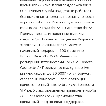
время.<br /> Клиентская поддержка<br />
Отзывчивая служба поддержки работает
без выходных и помогает решать вопросы
через email.<br /> Рейтинг лучших онлайн-
казино 2025 года<br /> 1. Cat Casino<br />
Преимущества: мгновенные выводы
средств (до 1 минуты), лицензия Кюрасао,
эксклюзивные акции.<br /> Бонусы:
начальный подарок — 100 фриспинов в
Book of Dead.<br /> Особенности:
розыгрыши путешествий.<br /> 2. Kometa
Casino<br /> Преимущества: лучшее live-
казино, кэшбэк до 30 000?.<br /> Бонусы:
стартовый комплект — впечатляющий
приветственный пакет.<br /> Особенности:
VIP-клуб с эксклюзивными привилегиями.<br
/> 3. R7 Casino<br /> Преимущества:
приватный вход по email, поддержка