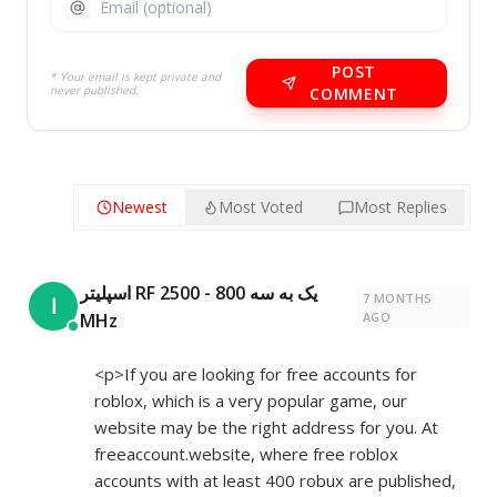
POST
* Your email is kept private and
never published.
COMMENT
Newest
Most Voted
Most Replies
اسپلیتر RF یک به سه 800 - 2500
7 MONTHS
ا
MHz
AGO
<p>If you are looking for free accounts for
roblox, which is a very popular game, our
website may be the right address for you. At
freeaccount.website, where free roblox
accounts with at least 400 robux are published,