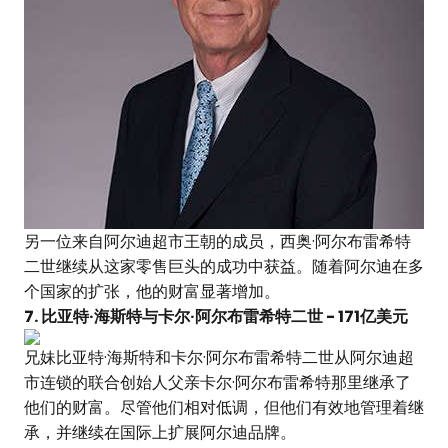
另一位来自阿尔迪超市王朝的成员，西奥·阿尔布雷希特
二世继续从这家零售巨头的成功中获益。随着阿尔迪在多
个国家的扩张，他的财富显著增加。
7. 比亚特·海斯特与卡尔·阿尔布雷希特二世 - 171亿美元
兄妹比亚特·海斯特和卡尔·阿尔布雷希特二世从阿尔迪超
市连锁的联合创始人父亲卡尔·阿尔布雷希特那里继承了
他们的财富。尽管他们相对低调，但他们有效地管理着继
承，并继续在国际上扩展阿尔迪品牌。