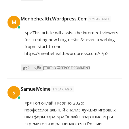
Menbehealth.Wordpress.Com
1 YEAR AGO
M
<p>This article will assist the interneet viewers
for creating new blog or<br /> even a weblog
fropm start to end.
https://menbehealth.wordpress.com/</p>
0
0
REPLY
REPORT COMMENT
SamuelVoime
1 YEAR AGO
S
<p>Топ онлайн казино 2025:
профессиональный анализ лучших игровых
платформ </p> <p>Онлайн азартные игры
стремительно развиваются в России,