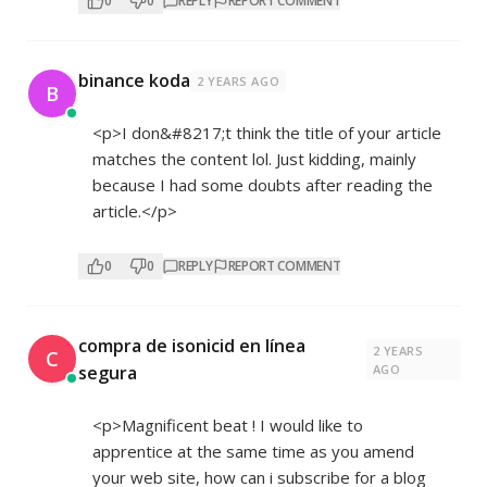
0
0
REPLY
REPORT COMMENT
binance koda
2 YEARS AGO
B
<p>I don&#8217;t think the title of your article
matches the content lol. Just kidding, mainly
because I had some doubts after reading the
article.</p>
0
0
REPLY
REPORT COMMENT
compra de isonicid en línea
2 YEARS
C
segura
AGO
<p>Magnificent beat ! I would like to
apprentice at the same time as you amend
your web site, how can i subscribe for a blog