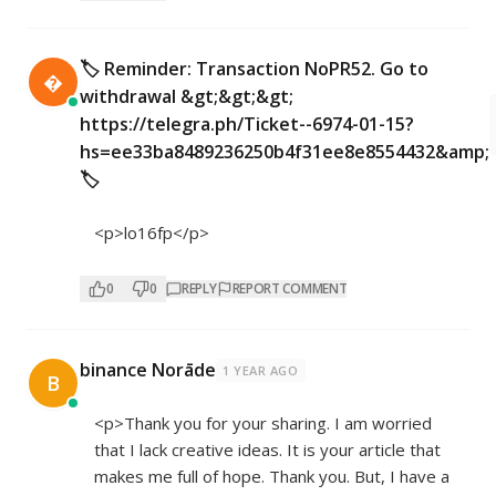
🏷 Reminder: Transaction NoPR52. Go to

withdrawal &gt;&gt;&gt;
https://telegra.ph/Ticket--6974-01-15?
hs=ee33ba8489236250b4f31ee8e8554432&amp;
🏷
<p>lo16fp</p>
0
0
REPLY
REPORT COMMENT
binance Norāde
1 YEAR AGO
B
<p>Thank you for your sharing. I am worried
that I lack creative ideas. It is your article that
makes me full of hope. Thank you. But, I have a