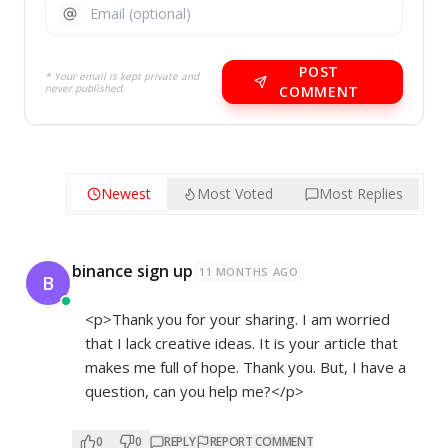
POST
* Your email is kept private and
never published.
COMMENT
Newest
Most Voted
Most Replies
binance sign up
11 MONTHS AGO
B
<p>Thank you for your sharing. I am worried
that I lack creative ideas. It is your article that
makes me full of hope. Thank you. But, I have a
question, can you help me?</p>
0
0
REPLY
REPORT COMMENT