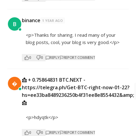
binance
1 YEAR AGO
B
<p>Thanks for sharing. I read many of your
blog posts, cool, your blog is very good.</p>
0
0
REPLY
REPORT COMMENT
📩 + 0.75864831 BTC.NEXT -

https://telegra.ph/Get-BTC-right-now-01-22?
hs=ee33ba8489236250b4f31ee8e8554432&amp;
📩
<p>hdyqtk</p>
0
0
REPLY
REPORT COMMENT