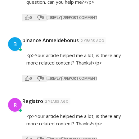
question, can you help me?</p>
0
0
REPLY
REPORT COMMENT
binance Anmeldebonus
2 YEARS AGO
B
<p>Your article helped me a lot, is there any
more related content? Thanks!</p>
0
0
REPLY
REPORT COMMENT
Registro
2 YEARS AGO
R
<p>Your article helped me a lot, is there any
more related content? Thanks!</p>