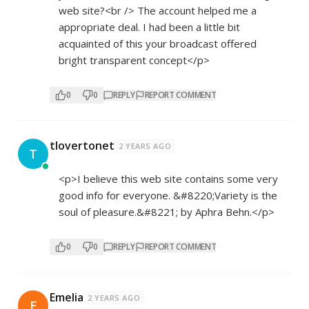
web site?<br /> The account helped me a
appropriate deal. I had been a little bit
acquainted of this your broadcast offered
bright transparent concept</p>
0
0
REPLY
REPORT COMMENT
tlovertonet
2 YEARS AGO
T
<p>I believe this web site contains some very
good info for everyone. &#8220;Variety is the
soul of pleasure.&#8221; by Aphra Behn.</p>
0
0
REPLY
REPORT COMMENT
Emelia
2 YEARS AGO
E