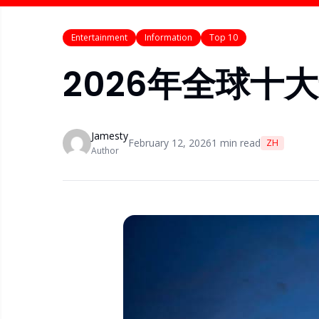
Entertainment
Information
Top 10
2026年全球十
Jamesty
February 12, 2026
1
min read
ZH
Author