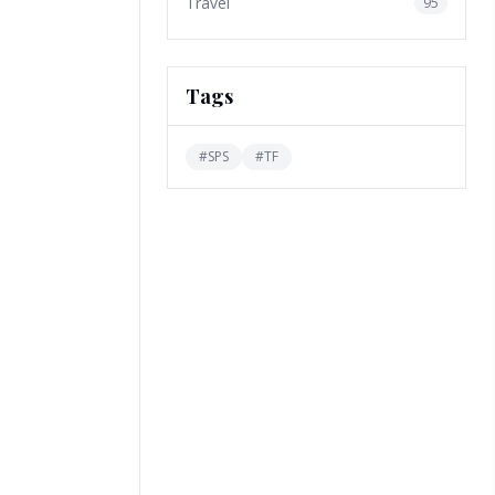
Travel
95
Tags
#
SPS
#
TF