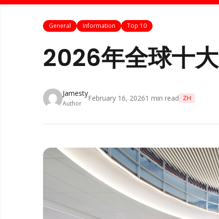
General
Information
Top 10
2026年全球十
Jamesty
February 16, 2026
1
min read
ZH
Author