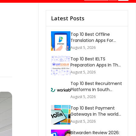
Latest Posts
Top 10 Best Offline
Translation Apps For
Travel In 2026
August 5, 2026
Top 10 Best IELTS
Preparation Apps In The
World 2026
August 5, 2026
Top 10 Best Recruitment
Platforms In South
Africa 2026
August 5, 2026
Top 10 Best Payment
Gateways In The world
2026
August 5, 2026
Bitwarden Review 2026: