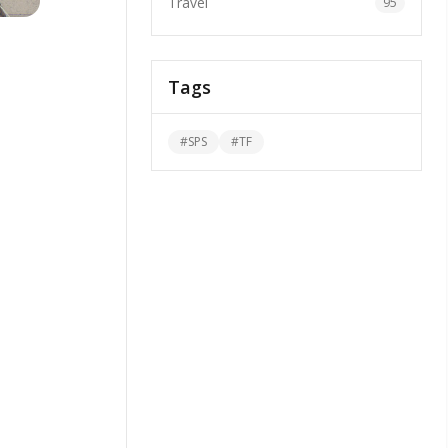
Travel
95
Tags
#
SPS
#
TF