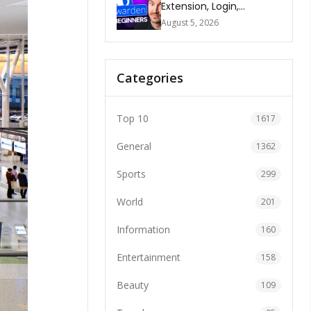
Extension, Login,
Download, Free Plan, App
August 5, 2026
& FAQs
Categories
Top 10
1617
General
1362
Sports
299
World
201
Information
160
Entertainment
158
Beauty
109