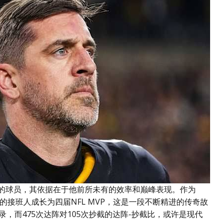
赋的球员，其依据在于他前所未有的效率和巅峰表现。作为
弗的接班人成长为四届NFL MVP，这是一段不断精进的传奇故
纪录，而475次达阵对105次抄截的达阵-抄截比，或许是现代