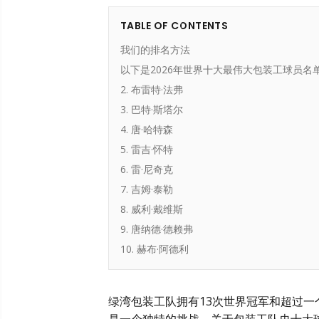
TABLE OF CONTENTS
我们的排名方法
以下是2026年世界十大最伟大包装工球员名
2. 布雷特·法弗
3. 巴特·斯塔尔
4. 唐·哈特森
5. 雷吉·怀特
6. 雷·尼奇克
7. 吉姆·泰勒
8. 威利·戴维斯
9. 唐纳德·德赖弗
10. 赫布·阿德利
绿湾包装工队拥有13次世界冠军和超过