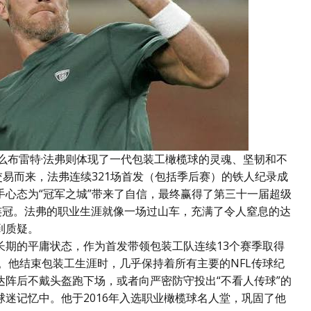
么布雷特·法弗则体现了一代包装工橄榄球的灵魂、坚韧和不
亚特兰大交易而来，法弗连续321场首发（包括季后赛）的铁人纪录成
心态为“冠军之城”带来了自信，最终赢得了第三十一届超级
P三连冠。法弗的职业生涯就像一场过山车，充满了令人窒息的达
到质疑。
长期的平庸状态，作为首发带领包装工队连续13个赛季取得
碗。他结束包装工生涯时，几乎保持着所有主要的NFL传球纪
阵后不戴头盔跑下场，或者向严密防守投出“不看人传球”的
迷记忆中。他于2016年入选职业橄榄球名人堂，巩固了他