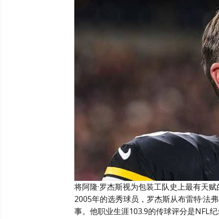
将阿隆·罗杰斯视为包装工队史上最有天
2005年的选秀球员，罗杰斯从布雷特·法
事。他职业生涯103.9的传球评分是NFL