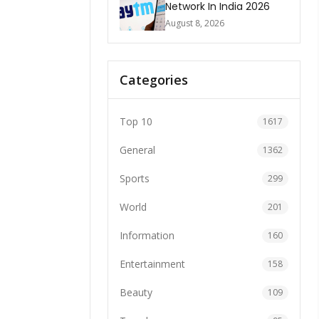
Network In India 2026
August 8, 2026
Categories
Top 10
1617
General
1362
Sports
299
World
201
Information
160
Entertainment
158
Beauty
109