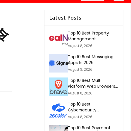
Latest Posts
令
Top 10 Best Property
Management
Companies In South
August 8, 2026
Africa 2026
Top 10 Best Messaging
Apps In 2026
August 8, 2026
Top 10 Best Multi
Platform Web Browsers
In The world 2026
August 8, 2026
Top 10 Best
Cybersecurity
Companies In America
August 8, 2026
2026
Top 10 Best Payment