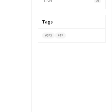
Travel
95
Tags
#
SPS
#
TF