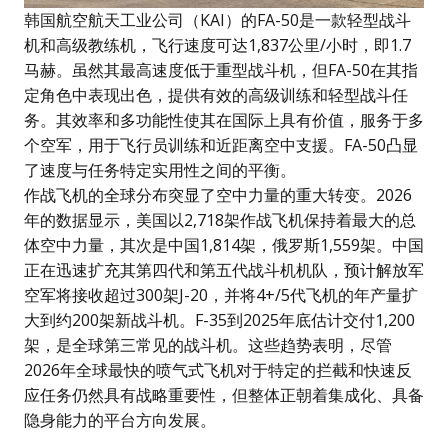
韩国航空航天工业公司（KAI）的FA-50是一款轻型战斗
机和高级教练机，飞行速度可达1,837公里/小时，即1.7
马赫。虽然其最高速度低于重型战斗机，但FA-50在其指
定角色中表现出色，提供有效的高级训练和轻型战斗任
务。其效率和多功能性使其在国际上具有价值，服务于多
个空军，用于飞行员训练和近距离空中支援。FA-50凸显
了速度与任务特定实用性之间的平衡。
作战飞机的全球分布突显了空中力量的重大转变。2026
年的数据显示，美国以2,718架作战飞机保持着最大的总
体空中力量，其次是中国1,814架，俄罗斯1,559架。中国
正在迅速扩充其第四代和第五代战斗机机队，预计解放军
空军将接收超过300架J-20，并将4+/5代飞机的年产量扩
大到约200架新战斗机。F-35到2025年底估计交付1,200
架，是全球第三常见的战斗机。这些趋势表明，尽管
2026年全球最快的喷气式飞机对于特定的拦截和快速反
应任务仍然具有战略重要性，但整体正朝着集成化、具备
隐身能力的平台方向发展。