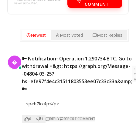
never published.
COMMENT
Newest
Most Voted
Most Replies
🔑 Notification- Operation 1.290734 BTC. Go to

withdrawal =&gt; https://graph.org/Message-
1
-04804-03-25?
hs=efe97f4e4c31511803553ee07c33c33a&amp;
🔑
<p>h7kx4p</p>
0
1
REPLY
REPORT COMMENT