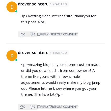
drover sointeru
1 YEAR AGO
D
<p>Rattling clean internet site, thankyou for
this post.</p>
0
0
REPLY
REPORT COMMENT
drover sointeru
1 YEAR AGO
D
<p>Amazing blog! Is your theme custom made
or did you download it from somewhere? A
theme like yours with a few simple
adjustements would really make my blog jump
out. Please let me know where you got your
theme. Thanks a lot</p>
0
0
REPLY
REPORT COMMENT