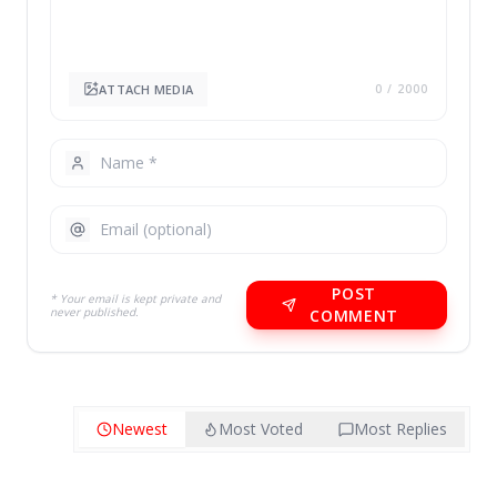
ATTACH MEDIA
0
/ 2000
POST
* Your email is kept private and
never published.
COMMENT
Newest
Most Voted
Most Replies