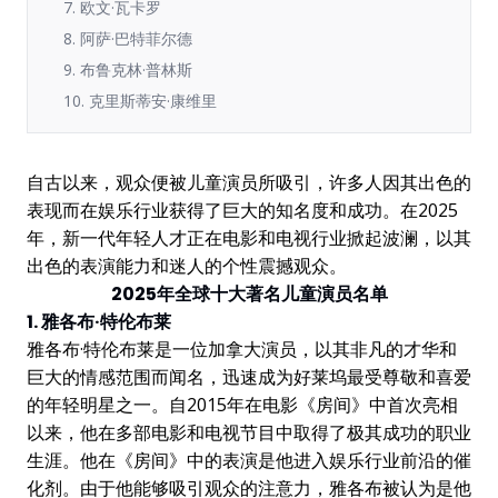
7. 欧文·瓦卡罗
8. 阿萨·巴特菲尔德
9. 布鲁克林·普林斯
10. 克里斯蒂安·康维里
自古以来，观众便被儿童演员所吸引，许多人因其出色的
表现而在娱乐行业获得了巨大的知名度和成功。在2025
年，新一代年轻人才正在电影和电视行业掀起波澜，以其
出色的表演能力和迷人的个性震撼观众。
2025年全球十大著名儿童演员名单
1. 雅各布·特伦布莱
雅各布·特伦布莱是一位加拿大演员，以其非凡的才华和
巨大的情感范围而闻名，迅速成为好莱坞最受尊敬和喜爱
的年轻明星之一。自2015年在电影《房间》中首次亮相
以来，他在多部电影和电视节目中取得了极其成功的职业
生涯。他在《房间》中的表演是他进入娱乐行业前沿的催
化剂。由于他能够吸引观众的注意力，雅各布被认为是他