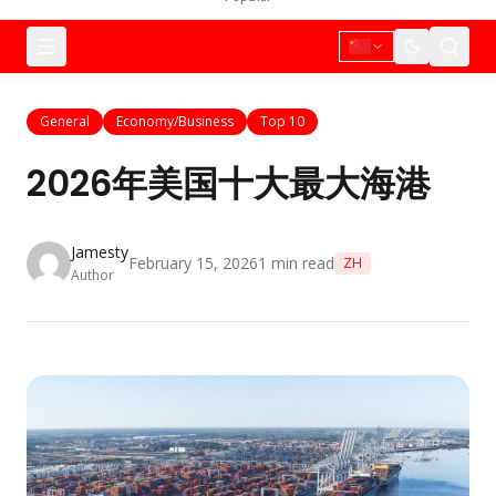
General
Economy/Business
Top 10
2026年美国十大最大海港
Jamesty
February 15, 2026
1
min read
ZH
Author