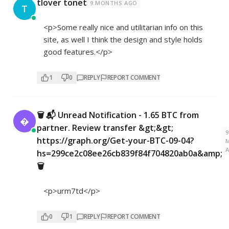
tlover tonet
9 MONTHS AGO
T
<p>Some really nice and utilitarian info on this
site, as well I think the design and style holds
good features.</p>
1
0
REPLY
REPORT COMMENT
🗑 📬 Unread Notification - 1.65 BTC from

partner. Review transfer &gt;&gt;
9
https://graph.org/Get-your-BTC-09-04?
hs=299ce2c08ee26cb839f84f704820ab0a&amp;
🗑
<p>urm7td</p>
0
1
REPLY
REPORT COMMENT