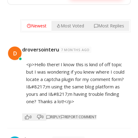
Newest
Most Voted
Most Replies
droversointeru
7 MONTHS AGO
D
<p>Hello there! I know this is kind of off topic
but I was wondering if you knew where I could
locate a captcha plugin for my comment form?
I&#8217;m using the same blog platform as
yours and I&#8217;m having trouble finding
one? Thanks a lot!</p>
0
0
REPLY
REPORT COMMENT