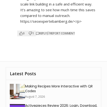
scale link building in a safe and efficient way.
It’s amazing to see how much time this saves
compared to manual outreach.
https://seoexpertebamberg.de/</p>
0
1
REPLY
REPORT COMMENT
Latest Posts
Making Recipes More Interactive with QR
Codes
August 7, 2026
Activepieces Review 2026: Login, Download,