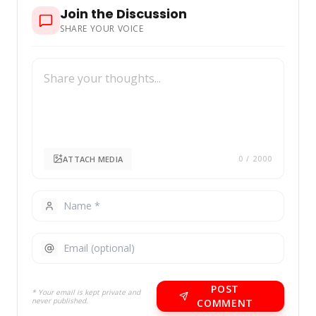
Join the Discussion
SHARE YOUR VOICE
ATTACH MEDIA
0
/ 2000
POST
* Your email is kept private and
never published.
COMMENT