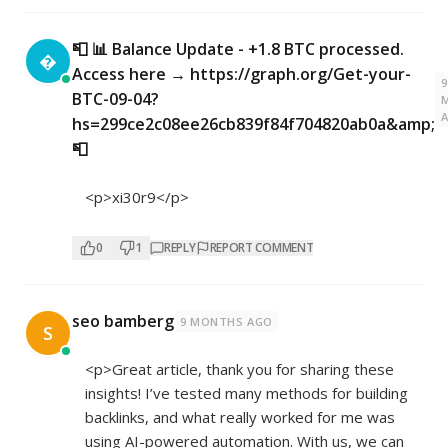
📮 📊 Balance Update - +1.8 BTC processed.

Access here → https://graph.org/Get-your-
9
BTC-09-04?
hs=299ce2c08ee26cb839f84f704820ab0a&amp;
📮
<p>xi30r9</p>
0
1
REPLY
REPORT COMMENT
seo bamberg
9 MONTHS AGO
S
<p>Great article, thank you for sharing these
insights! I’ve tested many methods for building
backlinks, and what really worked for me was
using AI-powered automation. With us, we can