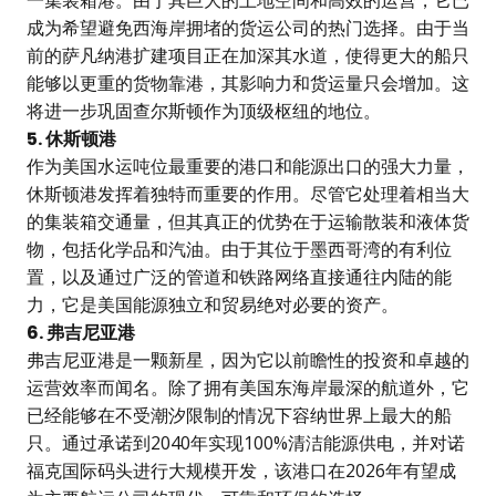
成为希望避免西海岸拥堵的货运公司的热门选择。由于当
前的萨凡纳港扩建项目正在加深其水道，使得更大的船只
能够以更重的货物靠港，其影响力和货运量只会增加。这
将进一步巩固查尔斯顿作为顶级枢纽的地位。
5. 休斯顿港
作为美国水运吨位最重要的港口和能源出口的强大力量，
休斯顿港发挥着独特而重要的作用。尽管它处理着相当大
的集装箱交通量，但其真正的优势在于运输散装和液体货
物，包括化学品和汽油。由于其位于墨西哥湾的有利位
置，以及通过广泛的管道和铁路网络直接通往内陆的能
力，它是美国能源独立和贸易绝对必要的资产。
6. 弗吉尼亚港
弗吉尼亚港是一颗新星，因为它以前瞻性的投资和卓越的
运营效率而闻名。除了拥有美国东海岸最深的航道外，它
已经能够在不受潮汐限制的情况下容纳世界上最大的船
只。通过承诺到2040年实现100%清洁能源供电，并对诺
福克国际码头进行大规模开发，该港口在2026年有望成