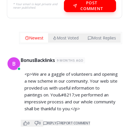
POST
* Your email is kept private and
never published.
COMMENT
Newest
Most Voted
Most Replies
BonusBacklinks
9 MONTHS AGO
B
<p>We are a gaggle of volunteers and opening
a new scheme in our community. Your web site
provided us with useful information to
paintings on. You&#8217;ve performed an
impressive process and our whole community
shall be thankful to you.</p>
0
0
REPLY
REPORT COMMENT