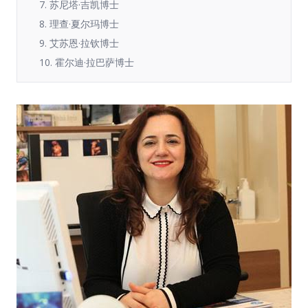
7. 苏尼塔·吉凯博士
8. 理查·夏尔玛博士
9. 艾苏恩·拉钦博士
10. 霍尔迪·拉巴萨博士