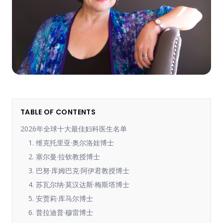
TABLE OF CONTENTS
2026年全球十大最佳妇科医生名单
1. 维克托里亚·奥尔洛娃博士
2. 塞尔曼·拉钦教授博士
3. 巴努·库姆巴克·阿伊君教授博士
4. 苏瓦尔纳·莫汉达斯·梅斯塔博士
5. 安贾莉·库马尔博士
6. 普拉迪普·穆雷博士