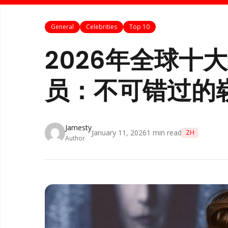
General
Celebrities
Top 10
2026年全球十
员：不可错过的
Jamesty
January 11, 2026
1
min read
ZH
Author