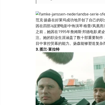
范克·扬森在好莱坞成功地开创了自己的
因在四部
X战警
电影中饰演琴·格蕾/凤凰
之前，她因在1995年詹姆斯·邦德电影
黄金
注。她的职业生涯涵盖了数十部重要制作
目中掌控荧幕的能力。扬森能够塑造复杂
3. 图兰·富拉特