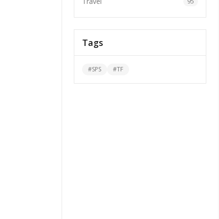
Travel
95
Tags
#
SPS
#
TF