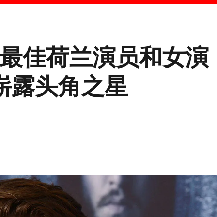
大最佳荷兰演员和女演
崭露头角之星