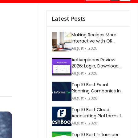
Latest Posts
Making Recipes More
Interactive with QR
Codes
August 7, 2026
Activepieces Review
2026: Login, Download,
AI, Pricing, Automation &
August 7, 2026
FAQs
Top 10 Best Event
Planning Companies In
The World 2026
August 7, 2026
Top 10 Best Cloud
Accounting Platforms In
The World 2026
August 7, 2026
Top 10 Best Influencer