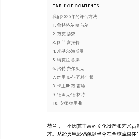
TABLE OF CONTENTS
我们2026年的评估方法
1. 鲁特格尔·哈乌尔
2. 范克·扬森
3. 图兰·富拉特
4. 米基尔·海斯曼
5. 特克拉·鲁滕
6. 洛特·费尔贝克
7. 约里克·范·瓦根宁根
8. 卡里斯·范·霍滕
9. 德里克·德·林特
10. 安娜·德里弗
荷兰，一个因其丰富的文化遗产和艺术贡
才。从经典电影偶像到当今在全球流媒体