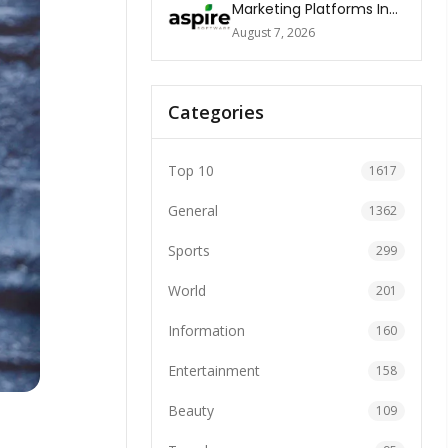
Marketing Platforms In
The World 2026
August 7, 2026
Categories
Top 10
1617
General
1362
Sports
299
World
201
Information
160
Entertainment
158
Beauty
109