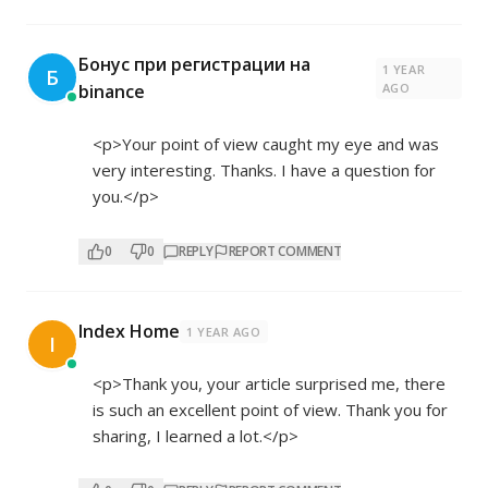
Бонус при регистрации на
1 YEAR
Б
binance
AGO
<p>Your point of view caught my eye and was
very interesting. Thanks. I have a question for
you.</p>
0
0
REPLY
REPORT COMMENT
Index Home
1 YEAR AGO
I
<p>Thank you, your article surprised me, there
is such an excellent point of view. Thank you for
sharing, I learned a lot.</p>