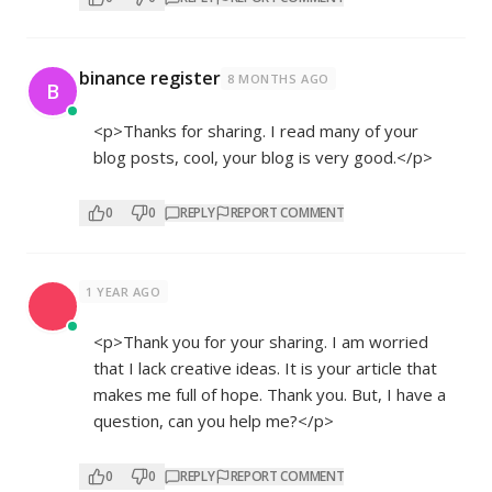
binance register
8 MONTHS AGO
B
<p>Thanks for sharing. I read many of your
blog posts, cool, your blog is very good.</p>
0
0
REPLY
REPORT COMMENT
1 YEAR AGO
<p>Thank you for your sharing. I am worried
that I lack creative ideas. It is your article that
makes me full of hope. Thank you. But, I have a
question, can you help me?</p>
0
0
REPLY
REPORT COMMENT