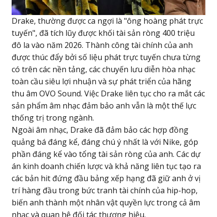
Drake, thường được ca ngợi là "ông hoàng phát trực
tuyến", đã tích lũy được khối tài sản ròng 400 triệu
đô la vào năm 2026. Thành công tài chính của anh
được thúc đẩy bởi số liệu phát trực tuyến chưa từng
có trên các nền tảng, các chuyến lưu diễn hòa nhạc
toàn cầu siêu lợi nhuận và sự phát triển của hãng
thu âm OVO Sound. Việc Drake liên tục cho ra mắt các
sản phẩm âm nhạc đảm bảo anh vẫn là một thế lực
thống trị trong ngành.
Ngoài âm nhạc, Drake đã đảm bảo các hợp đồng
quảng bá đáng kể, đáng chú ý nhất là với Nike, góp
phần đáng kể vào tổng tài sản ròng của anh. Các dự
án kinh doanh chiến lược và khả năng liên tục tạo ra
các bản hit đứng đầu bảng xếp hạng đã giữ anh ở vị
trí hàng đầu trong bức tranh tài chính của hip-hop,
biến anh thành một nhân vật quyền lực trong cả âm
nhạc và quan hệ đối tác thương hiệu.