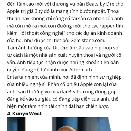
đến tầm cao mới với thương vụ bán Beats by Dre cho
Apple trị giá 3 tỷ đô la mang tính bước ngoặt. Thỏa
thuận này không chỉ củng cố tài sản cá nhân của anh
mà còn mở ra một con đường mới cho các rapper tìm
kiếm "lối thoát công nghệ" cho các dự án kinh doanh
của họ, như được chi tiết bởi Gemistone.com.
Tầm ảnh hưởng của Dr. Dre ăn sâu vào hip-hop với
tư cách là một nhà sản xuất huyền thoại và người cố
vấn. Anh tiếp tục nhận được những khoản tiền bản
quyền đáng kể từ danh mục Aftermath
Entertainment của mình, nơi đã định hình sự nghiệp
của nhiều nghệ sĩ. Phần cổ phiếu Apple còn lại của
anh, sau thương vụ mua lại Beats, cũng đóng góp
đáng kể vào sự giàu có đang tiếp diễn của anh, thể
hiện một tầm nhìn tài chính dài hạn chiến lược.
4. Kanye West