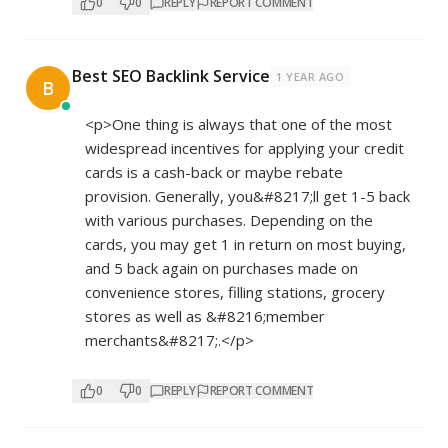
0
0
REPLY
REPORT COMMENT
Best SEO Backlink Service
1 YEAR AGO
B
<p>One thing is always that one of the most
widespread incentives for applying your credit
cards is a cash-back or maybe rebate
provision. Generally, you&#8217;ll get 1-5 back
with various purchases. Depending on the
cards, you may get 1 in return on most buying,
and 5 back again on purchases made on
convenience stores, filling stations, grocery
stores as well as &#8216;member
merchants&#8217;.</p>
0
0
REPLY
REPORT COMMENT