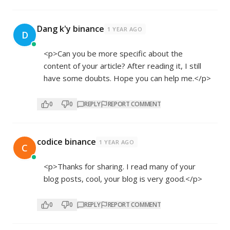
Dang k'y binance
1 YEAR AGO
D
<p>Can you be more specific about the
content of your article? After reading it, I still
have some doubts. Hope you can help me.</p>
0
0
REPLY
REPORT COMMENT
codice binance
1 YEAR AGO
C
<p>Thanks for sharing. I read many of your
blog posts, cool, your blog is very good.</p>
0
0
REPLY
REPORT COMMENT