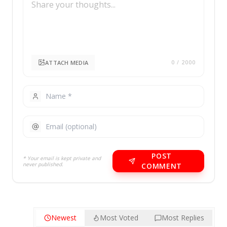
ATTACH MEDIA
0
/ 2000
POST
* Your email is kept private and
never published.
COMMENT
Newest
Most Voted
Most Replies