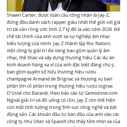
Shawn Carter, được toàn cầu công nhận là Jay-Z,
đứng đầu danh sách rapper giàu nhất thế giới với giá
trị tài sản ròng ước tính 2,7 tỷ đô la vào năm 2026. Đế
chế tài chính của anh vượt xa sự nghiệp âm nhạc
biểu tượng của mình. Jay-Z thành lập Roc Nation,
một công ty giải trí đa năng bao gồm quản lý âm
nhạc, thể thao và xây dựng thương hiệu. Các dự án
kinh doanh hàng xa xỉ của anh đặc biệt đáng chú ý,
bao gồm quyền sở hữu thương hiệu rượu
champagne Armand de Brignac và thương vụ bán
phần lớn cổ phần trong thương hiệu rượu cognac
D'Ussé cho Bacardi, theo báo cáo từ Gemistone.com.
Ngoài giải trí và đồ uống có cồn, Jay-Z còn thể hiện
con mắt tinh tường trong lĩnh vực công nghệ và bất
động sản. Các khoản đầu tư ban đầu của anh vào các
công ty như Uber và SpaceX cho thấy tầm nhìn xa của