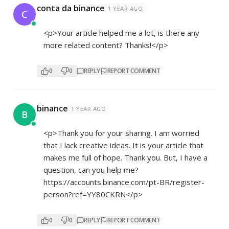
conta da binance
1 YEAR AGO
C
<p>Your article helped me a lot, is there any
more related content? Thanks!</p>
0
0
REPLY
REPORT COMMENT
binance
1 YEAR AGO
B
<p>Thank you for your sharing. I am worried
that I lack creative ideas. It is your article that
makes me full of hope. Thank you. But, I have a
question, can you help me?
https://accounts.binance.com/pt-BR/register-
person?ref=YY80CKRN</p>
0
0
REPLY
REPORT COMMENT