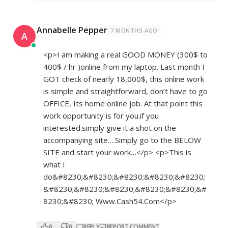
Annabelle Pepper
7 MONTHS AGO
A
<p>I am making a real GOOD MONEY (300$ to
400$ / hr )online from my laptop. Last month I
GOT check of nearly 18,000$, this online work
is simple and straightforward, don’t have to go
OFFICE, Its home online job. At that point this
work opportunity is for you.if you
interested.simply give it a shot on the
accompanying site….Simply go to the BELOW
SITE and start your work…</p> <p>This is
what I
do&#8230;&#8230;&#8230;&#8230;&#8230;
&#8230;&#8230;&#8230;&#8230;&#8230;&#
8230;&#8230; ­­­W­­w­w­.­­­C­­a­­s­­h­­­5­­­4­.­­C­­­­o­­­m</p>
0
0
REPLY
REPORT COMMENT