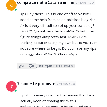
compra zinnat a Catania online
2 YEARS AGO
C
<p>Hey there! This is kind of off topic but I
need some help from an established blog.<br
/> Is it very difficult to set up your own blog?
I&#8217;m not very techincal<br /> but I can
figure things out pretty fast. I&#8217;m
thinking about creating my own but I&#8217;m
not sure where to begin. Do you have any tips
or suggestions?<br /> Cheers</p>
0
0
REPLY
REPORT COMMENT
7 modeste proposte
2 YEARS AGO
7
<p>Hi to every one, for the reason that I am
actually keen of reading<br /> this
website&#8217;s post to be updated on a