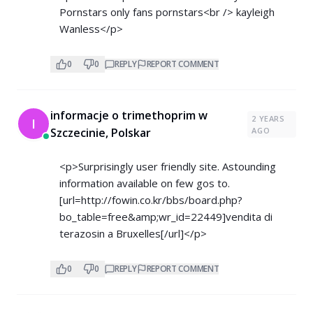
Pornstars only fans pornstars<br /> kayleigh
Wanless</p>
0
0
REPLY
REPORT COMMENT
informacje o trimethoprim w
2 YEARS
I
Szczecinie, Polskar
AGO
<p>Surprisingly user friendly site. Astounding
information available on few gos to.
[url=
http://fowin.co.kr/bbs/board.php?
bo_table=free&amp;wr_id=22449]vendita
di
terazosin a Bruxelles[/url]</p>
0
0
REPLY
REPORT COMMENT