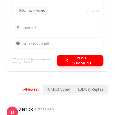
ATTACH MEDIA
0
/ 2000
POST
* Your email is kept private and
never published.
COMMENT
Newest
Most Voted
Most Replies
Derrick
2 YEARS AGO
D