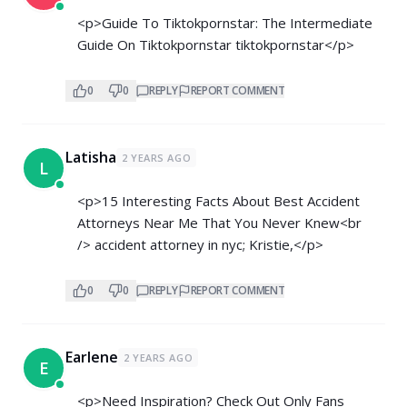
<p>Guide To Tiktokpornstar: The Intermediate
Guide On Tiktokpornstar tiktokpornstar</p>
0
0
REPLY
REPORT COMMENT
Latisha
2 YEARS AGO
L
<p>15 Interesting Facts About Best Accident
Attorneys Near Me That You Never Knew<br
/> accident attorney in nyc; Kristie,</p>
0
0
REPLY
REPORT COMMENT
Earlene
2 YEARS AGO
E
<p>Need Inspiration? Check Out Only Fans