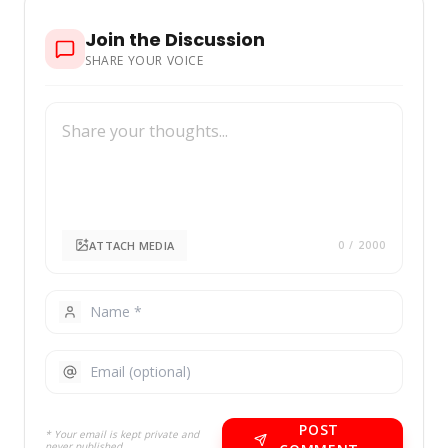
Join the Discussion
SHARE YOUR VOICE
ATTACH MEDIA
0
/ 2000
POST
* Your email is kept private and
never published.