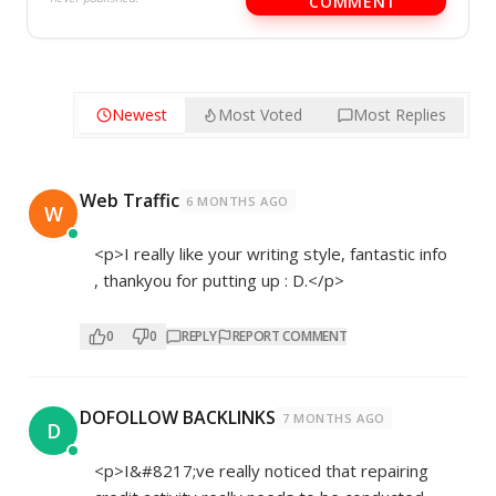
COMMENT
Newest
Most Voted
Most Replies
Web Traffic
6 MONTHS AGO
W
<p>I really like your writing style, fantastic info
, thankyou for putting up : D.</p>
0
0
REPLY
REPORT COMMENT
DOFOLLOW BACKLINKS
7 MONTHS AGO
D
<p>I&#8217;ve really noticed that repairing