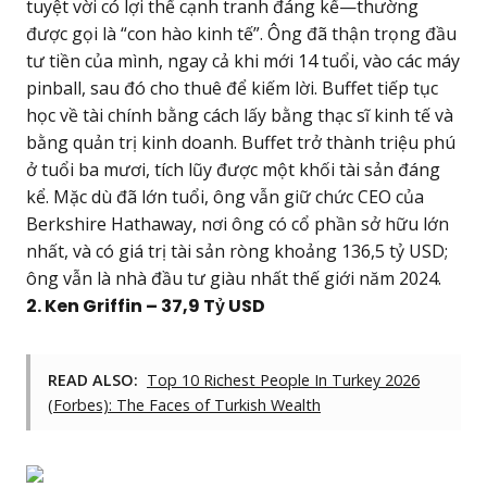
tuyệt vời có lợi thế cạnh tranh đáng kể—thường
được gọi là “con hào kinh tế”. Ông đã thận trọng đầu
tư tiền của mình, ngay cả khi mới 14 tuổi, vào các máy
pinball, sau đó cho thuê để kiếm lời. Buffet tiếp tục
học về tài chính bằng cách lấy bằng thạc sĩ kinh tế và
bằng quản trị kinh doanh. Buffet trở thành triệu phú
ở tuổi ba mươi, tích lũy được một khối tài sản đáng
kể. Mặc dù đã lớn tuổi, ông vẫn giữ chức CEO của
Berkshire Hathaway, nơi ông có cổ phần sở hữu lớn
nhất, và có giá trị tài sản ròng khoảng 136,5 tỷ USD;
ông vẫn là nhà đầu tư giàu nhất thế giới năm 2024.
2. Ken Griffin – 37,9 Tỷ USD
READ ALSO:
Top 10 Richest People In Turkey 2026
(Forbes): The Faces of Turkish Wealth