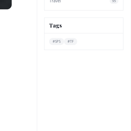
Travel
95
Tags
#
SPS
#
TF