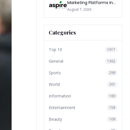
Marketing Platforms In
The World 2026
August 7, 2026
Categories
Top 10
1617
General
1362
Sports
299
World
201
Information
160
Entertainment
158
Beauty
109