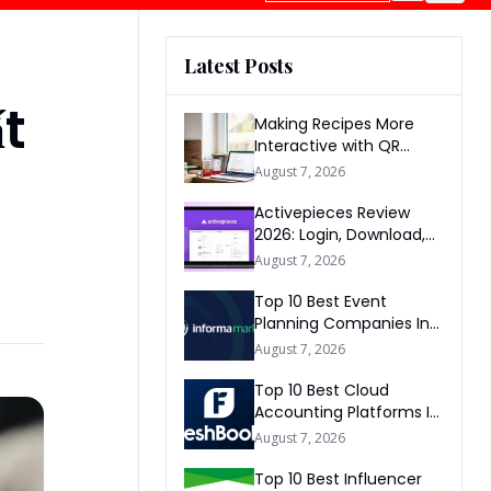
Latest Posts
t
Making Recipes More
Interactive with QR
Codes
August 7, 2026
Activepieces Review
2026: Login, Download,
AI, Pricing, Automation &
August 7, 2026
FAQs
Top 10 Best Event
Planning Companies In
The World 2026
August 7, 2026
Top 10 Best Cloud
Accounting Platforms In
The World 2026
August 7, 2026
Top 10 Best Influencer