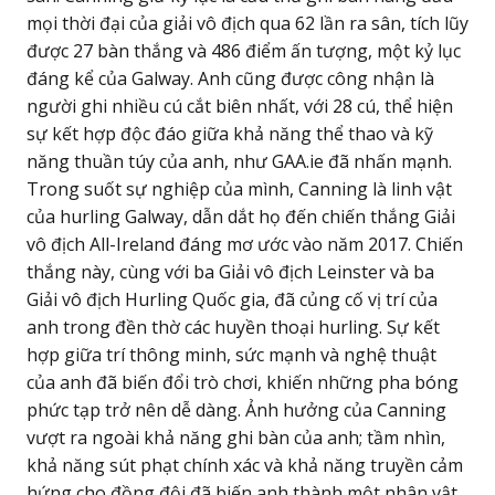
mọi thời đại của giải vô địch qua 62 lần ra sân, tích lũy
được 27 bàn thắng và 486 điểm ấn tượng, một kỷ lục
đáng kể của Galway. Anh cũng được công nhận là
người ghi nhiều cú cắt biên nhất, với 28 cú, thể hiện
sự kết hợp độc đáo giữa khả năng thể thao và kỹ
năng thuần túy của anh, như GAA.ie đã nhấn mạnh.
Trong suốt sự nghiệp của mình, Canning là linh vật
của hurling Galway, dẫn dắt họ đến chiến thắng Giải
vô địch All-Ireland đáng mơ ước vào năm 2017. Chiến
thắng này, cùng với ba Giải vô địch Leinster và ba
Giải vô địch Hurling Quốc gia, đã củng cố vị trí của
anh trong đền thờ các huyền thoại hurling. Sự kết
hợp giữa trí thông minh, sức mạnh và nghệ thuật
của anh đã biến đổi trò chơi, khiến những pha bóng
phức tạp trở nên dễ dàng. Ảnh hưởng của Canning
vượt ra ngoài khả năng ghi bàn của anh; tầm nhìn,
khả năng sút phạt chính xác và khả năng truyền cảm
hứng cho đồng đội đã biến anh thành một nhân vật