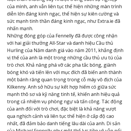
của mình, anh vẫn liên tục thể hiện những màn trình
diễn lớn đáng kinh ngạc, thể hiện sự kiên cường và
sức mạnh tinh thần đáng kinh ngạc, như Extra.ie đã
nhấn mạnh.
Những đóng góp của Fennelly đã được công nhận
với hai giải thưởng All-Star và danh hiệu Cầu thủ
Hurling của Năm danh giá vào năm 2011, khẳng định
vị thế của anh là một trong những cầu thủ ưu tú của
trò chơi. Khả năng phá vỡ các pha tắc bóng, giành
bóng khó và tiến lên với mục đích đã biến anh thành
một bánh răng quan trọng trong cỗ máy vô địch của
Kilkenny. Anh sở hữu sự kết hợp hiếm có giữa sức
mạnh thô sơ và kỹ năng tinh tế, khiến anh hiệu quả
trong cả nhiệm vụ phòng ngự và tấn công. Tác động
của anh đối với trò chơi, đặc biệt là khả năng vượt
qua nghịch cảnh và liên tục thể hiện ở cấp độ cao
nhất, đã đảm bảo danh tiếng lâu dài của anh. Di sản
của Michael Fennelly như một thế lực tiền vệ vẫn nổi