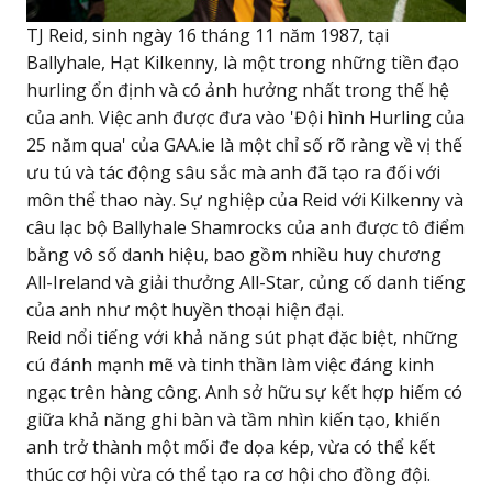
TJ Reid, sinh ngày 16 tháng 11 năm 1987, tại
Ballyhale, Hạt Kilkenny, là một trong những tiền đạo
hurling ổn định và có ảnh hưởng nhất trong thế hệ
của anh. Việc anh được đưa vào 'Đội hình Hurling của
25 năm qua' của GAA.ie là một chỉ số rõ ràng về vị thế
ưu tú và tác động sâu sắc mà anh đã tạo ra đối với
môn thể thao này. Sự nghiệp của Reid với Kilkenny và
câu lạc bộ Ballyhale Shamrocks của anh được tô điểm
bằng vô số danh hiệu, bao gồm nhiều huy chương
All-Ireland và giải thưởng All-Star, củng cố danh tiếng
của anh như một huyền thoại hiện đại.
Reid nổi tiếng với khả năng sút phạt đặc biệt, những
cú đánh mạnh mẽ và tinh thần làm việc đáng kinh
ngạc trên hàng công. Anh sở hữu sự kết hợp hiếm có
giữa khả năng ghi bàn và tầm nhìn kiến tạo, khiến
anh trở thành một mối đe dọa kép, vừa có thể kết
thúc cơ hội vừa có thể tạo ra cơ hội cho đồng đội.