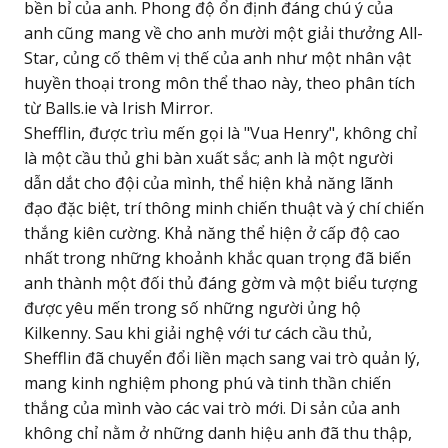
bền bỉ của anh. Phong độ ổn định đáng chú ý của
anh cũng mang về cho anh mười một giải thưởng All-
Star, củng cố thêm vị thế của anh như một nhân vật
huyền thoại trong môn thể thao này, theo phân tích
từ Balls.ie và Irish Mirror.
Shefflin, được trìu mến gọi là "Vua Henry", không chỉ
là một cầu thủ ghi bàn xuất sắc; anh là một người
dẫn dắt cho đội của mình, thể hiện khả năng lãnh
đạo đặc biệt, trí thông minh chiến thuật và ý chí chiến
thắng kiên cường. Khả năng thể hiện ở cấp độ cao
nhất trong những khoảnh khắc quan trọng đã biến
anh thành một đối thủ đáng gờm và một biểu tượng
được yêu mến trong số những người ủng hộ
Kilkenny. Sau khi giải nghệ với tư cách cầu thủ,
Shefflin đã chuyển đổi liền mạch sang vai trò quản lý,
mang kinh nghiệm phong phú và tinh thần chiến
thắng của mình vào các vai trò mới. Di sản của anh
không chỉ nằm ở những danh hiệu anh đã thu thập,