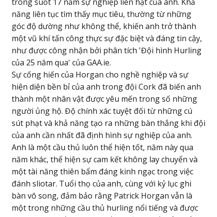
trong suốt 17 năm sự nghiệp liên hạt của anh. Khả
năng liên tục tìm thấy mục tiêu, thường từ những
góc độ dường như không thể, khiến anh trở thành
một vũ khí tấn công thực sự đặc biệt và đáng tin cậy,
như được công nhận bởi phân tích 'Đội hình Hurling
của 25 năm qua' của GAA.ie.
Sự cống hiến của Horgan cho nghề nghiệp và sự
hiện diện bền bỉ của anh trong đội Cork đã biến anh
thành một nhân vật được yêu mến trong số những
người ủng hộ. Độ chính xác tuyệt đối từ những cú
sút phạt và khả năng tạo ra những bàn thắng khi đội
của anh cần nhất đã định hình sự nghiệp của anh.
Anh là một cầu thủ luôn thể hiện tốt, năm này qua
năm khác, thể hiện sự cam kết không lay chuyển và
một tài năng thiên bẩm đáng kinh ngạc trong việc
đánh sliotar. Tuổi thọ của anh, cùng với kỷ lục ghi
bàn vô song, đảm bảo rằng Patrick Horgan vẫn là
một trong những cầu thủ hurling nổi tiếng và được