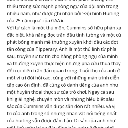
thiếu trong sức mạnh phòng ngự của đội anh trong
nhiều năm, như được ghi nhận bởi 'Đội hình Hurling
của 25 năm qua' của GAA.ie.
Với tư cách là một thủ môn, Cummins sở hữu phản xạ
đặc biệt, khả năng đọc trận đấu tinh tường và một cú
phát bóng mạnh mẽ thường xuyên khởi đầu các đợt
tấn công của Tipperary. Anh là một thủ lĩnh từ phía
sau, truyền sự tự tin cho hàng phòng ngự của mình
và thường xuyên thực hiện những pha cứu thua thay
đổi cục diện trận đấu quan trọng. Tuổi thọ của anh ở
một vị trí đòi hỏi cao, cùng với những màn trình diễn
cấp cao ổn định, đã củng cố danh tiếng của anh như
một huyền thoại thực sự của trò chơi. Ngay cả sau
khi giải nghệ, chuyên môn và những hiểu biết sâu
sắc của Cummins vẫn được săn đón rất nhiều, và vị
trí của anh trong số những nhân vật nổi tiếng nhất
của hurling vẫn được đảm bảo. Di sản của anh như
một thủ môn hàng đầu đảm bảo anh sẽ được nhớ