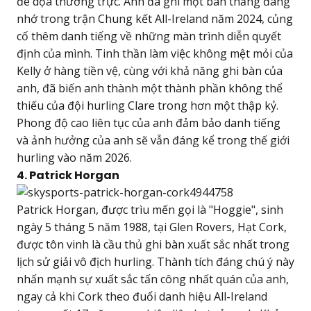
đe dọa thường trực. Anh đã ghi một bàn thắng đáng
nhớ trong trận Chung kết All-Ireland năm 2024, củng
cố thêm danh tiếng về những màn trình diễn quyết
định của mình. Tinh thần làm việc không mệt mỏi của
Kelly ở hàng tiền vệ, cùng với khả năng ghi bàn của
anh, đã biến anh thành một thành phần không thể
thiếu của đội hurling Clare trong hơn một thập kỷ.
Phong độ cao liên tục của anh đảm bảo danh tiếng
và ảnh hưởng của anh sẽ vẫn đáng kể trong thế giới
hurling vào năm 2026.
4. Patrick Horgan
Patrick Horgan, được trìu mến gọi là "Hoggie", sinh
ngày 5 tháng 5 năm 1988, tại Glen Rovers, Hạt Cork,
được tôn vinh là cầu thủ ghi bàn xuất sắc nhất trong
lịch sử giải vô địch hurling. Thành tích đáng chú ý này
nhấn mạnh sự xuất sắc tấn công nhất quán của anh,
ngay cả khi Cork theo đuổi danh hiệu All-Ireland