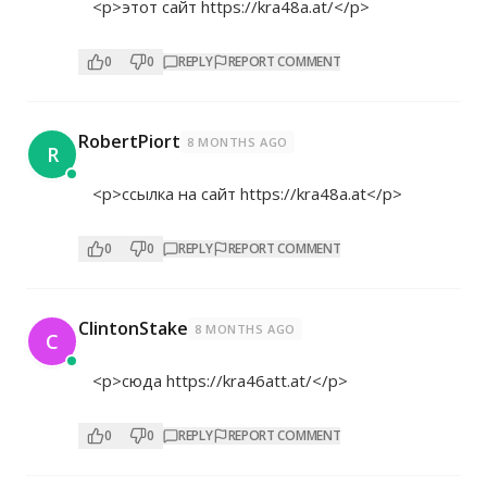
<p>этот сайт
https://kra48a.at/</p>
0
0
REPLY
REPORT COMMENT
RobertPiort
8 MONTHS AGO
R
<p>ссылка на сайт
https://kra48a.at</p>
0
0
REPLY
REPORT COMMENT
ClintonStake
8 MONTHS AGO
C
<p>сюда
https://kra46att.at/</p>
0
0
REPLY
REPORT COMMENT