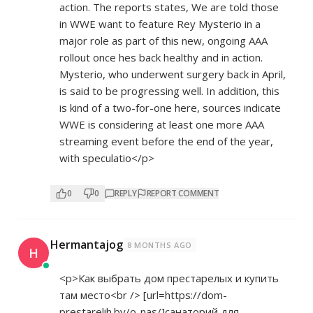
action. The reports states, We are told those
in WWE want to feature Rey Mysterio in a
major role as part of this new, ongoing AAA
rollout once hes back healthy and in action.
Mysterio, who underwent surgery back in April,
is said to be progressing well. In addition, this
is kind of a two-for-one here, sources indicate
WWE is considering at least one more AAA
streaming event before the end of the year,
with speculatio</p>
0
0
REPLY
REPORT COMMENT
Hermantajog
8 MONTHS AGO
H
<p>Как выбрать дом престарелых и купить
там место<br /> [url=
https://dom-
prestarelih.by/o-nas/]санаторий
для