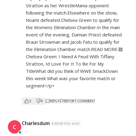
Stratton as her WrestleMania opponent
following the match.Elsewhere on the show,
Noami defeated Chelsea Green to qualify for
the Womens Elimination Chamber.In the main
event of the evening, Damian Priest defeated
Braun Strowman and Jacob Fatu to qualify for
the Elimination Chamber match.READ MORE:聽
Chelsea Green: I Need A Feud With Tiffany
Stratton, Id Love For It To Be For My
TitleWhat did you think of WWE SmackDown
this week What was your favorite match or
segment</p>
2
6
REPLY
REPORT COMMENT
Charlesdum
8 MONTHS AGO
C