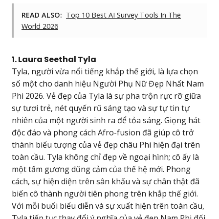
READ ALSO:
Top 10 Best AI Survey Tools In The
World 2026
1. Laura Seethal Tyla
Tyla, người vừa nổi tiếng khắp thế giới, là lựa chọn
số một cho danh hiệu Người Phụ Nữ Đẹp Nhất Nam
Phi 2026. Vẻ đẹp của Tyla là sự pha trộn rực rỡ giữa
sự tươi trẻ, nét quyến rũ sáng tạo và sự tự tin tự
nhiên của một người sinh ra để tỏa sáng. Giọng hát
độc đáo và phong cách Afro-fusion đã giúp cô trở
thành biểu tượng của vẻ đẹp châu Phi hiện đại trên
toàn cầu. Tyla không chỉ đẹp về ngoại hình; cô ấy là
một tấm gương dũng cảm của thế hệ mới. Phong
cách, sự hiện diện trên sân khấu và sự chân thật đã
biến cô thành người tiên phong trên khắp thế giới.
Với mỗi buổi biểu diễn và sự xuất hiện trên toàn cầu,
Tyla tiếp tục thay đổi ý nghĩa của vẻ đẹp Nam Phi đối