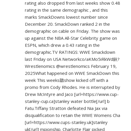
rating also dropped from last weeks show 0.48
rating in the same demographic , and this
marks SmackDowns lowest number since
December 20. SmackDown ranked 2 in the
demographic on cable on Friday. The show was
up against the NBA All-Star Celebrity game on
ESPN, which drew a 0.43 rating in the
demographic.TV RATINGS: WWE Smackdown
last Friday on USA Networkco/aKMo5iRkWd鈥?
Wrestlenomics @wrestlenomics February 19,
2025What happened on WWE SmackDown this
week This weeks聽show kicked off with a
promo from Cody Rhodes. He is interrupted by
Drew McIntyre and Jaco [url=
https://www.cup-
stanley-cup.ca]stanley
water bottle[/url] b
Fatu.Tiffany Stratton defeated Nia Jax via
disqualification to retain the WWE Womens Cha
[url=
https://www.cups-stanley.uk]stanley
uk[/url] mpionship. Charlotte Flair picked