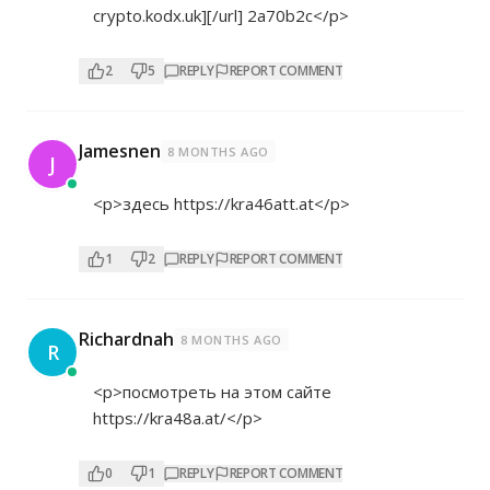
crypto.kodx.uk][/url] 2a70b2c</p>
2
5
REPLY
REPORT COMMENT
Jamesnen
8 MONTHS AGO
J
<p>здесь
https://kra46att.at</p>
1
2
REPLY
REPORT COMMENT
Richardnah
8 MONTHS AGO
R
<p>посмотреть на этом сайте
https://kra48a.at/</p>
0
1
REPLY
REPORT COMMENT