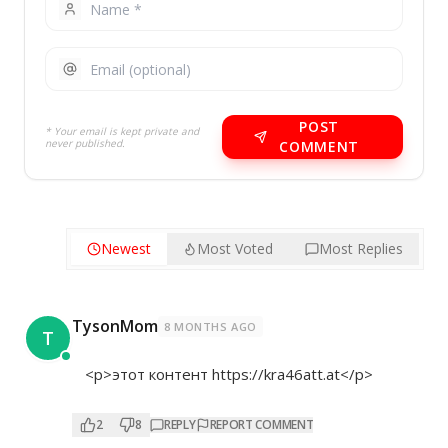
POST
* Your email is kept private and
never published.
COMMENT
Newest
Most Voted
Most Replies
TysonMom
8 MONTHS AGO
T
<p>этот контент
https://kra46att.at</p>
2
8
REPLY
REPORT COMMENT