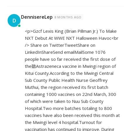
DennisereLep
8 MONTHS AGO
D
<p>Gzcf Lexis King (Brian Pillman Jr.) To Make
NXT Debut At WWE NXT Halloween Havoc<br
/> Share on TwitterTweetShare on
LinkedInShareSend emailMailSome 1076
people have so far received the first dose of
the聽Astrazeneca vaccine in Mwingi region of
Kitui County.According to the Mwingi Central
Sub County Public Health Nurse Geoffrey
Muthui, the region received its first batch
containing 1000 vaccines on 22nd March, 300
of which were taken to Nuu Sub County
Hospital.Two more batches totaling to 800
vaccines have also been received this month at
the Mwingi level 4 hospital.Turnout for
vaccination has continued to improve. During