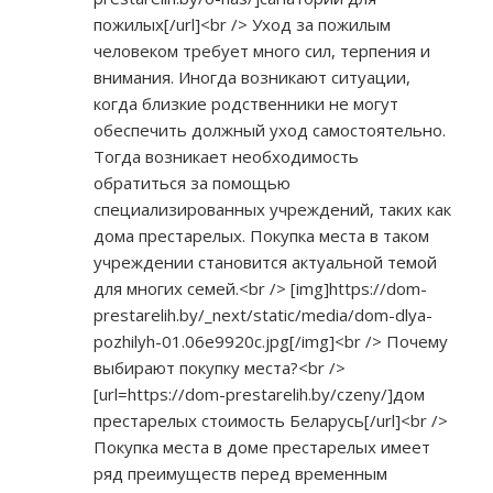
пожилых[/url]<br /> Уход за пожилым
человеком требует много сил, терпения и
внимания. Иногда возникают ситуации,
когда близкие родственники не могут
обеспечить должный уход самостоятельно.
Тогда возникает необходимость
обратиться за помощью
специализированных учреждений, таких как
дома престарелых. Покупка места в таком
учреждении становится актуальной темой
для многих семей.<br /> [img]
https://dom-
prestarelih.by/_next/static/media/dom-dlya-
pozhilyh-01.06e9920c.jpg[/img]<br
/> Почему
выбирают покупку места?<br />
[url=
https://dom-prestarelih.by/czeny/]дом
престарелых стоимость Беларусь[/url]<br />
Покупка места в доме престарелых имеет
ряд преимуществ перед временным