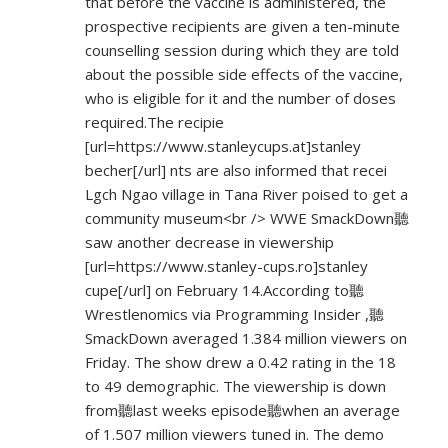
that before the vaccine is administered, the
prospective recipients are given a ten-minute
counselling session during which they are told
about the possible side effects of the vaccine,
who is eligible for it and the number of doses
required.The recipie
[url=
https://www.stanleycups.at]stanley
becher[/url] nts are also informed that recei
Lgch Ngao village in Tana River poised to get a
community museum<br /> WWE SmackDown聽
saw another decrease in viewership
[url=
https://www.stanley-cups.ro]stanley
cupe[/url] on February 14.According to聽
Wrestlenomics via Programming Insider ,聽
SmackDown averaged 1.384 million viewers on
Friday. The show drew a 0.42 rating in the 18
to 49 demographic. The viewership is down
from聽last weeks episode聽when an average
of 1.507 million viewers tuned in. The demo