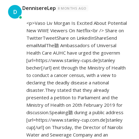
DennisereLep
8 MONTHS AGO
D
<p>Vaso Liv Morgan Is Excited About Potential
New WWE Viewers On Netflix<br /> Share on
TwitterTweetShare on LinkedInShareSend
emailMailThe聽 Ambassadors of Universal
Health Care AUHC have urged the governm
[url=
https://www.stanley-cups.de]stanley
becher[/url] ent through the Ministry of Health
to conduct a cancer census, with a view to
declaring the deadly disease a national
disaster.They stated that they already
presented a petition to Parliament and the
Ministry of Health on 20th February 2019 for
discussion.Speaking聽 during a public address
[url=
https://www.stanley-cup.com.de]stanley
cup[/url] on Thursday, the Director of Nairobi
Water and Sewerage Company and an