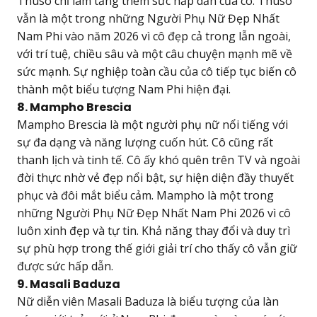
Thuso chỉ làm tăng thêm sức hấp dẫn của cô. Thuso
vẫn là một trong những Người Phụ Nữ Đẹp Nhất
Nam Phi vào năm 2026 vì cô đẹp cả trong lẫn ngoài,
với trí tuệ, chiều sâu và một câu chuyện mạnh mẽ về
sức mạnh. Sự nghiệp toàn cầu của cô tiếp tục biến cô
thành một biểu tượng Nam Phi hiện đại.
8. Mampho Brescia
Mampho Brescia là một người phụ nữ nổi tiếng với
sự đa dạng và năng lượng cuốn hút. Cô cũng rất
thanh lịch và tinh tế. Cô ấy khó quên trên TV và ngoài
đời thực nhờ vẻ đẹp nổi bật, sự hiện diện đầy thuyết
phục và đôi mắt biểu cảm. Mampho là một trong
những Người Phụ Nữ Đẹp Nhất Nam Phi 2026 vì cô
luôn xinh đẹp và tự tin. Khả năng thay đổi và duy trì
sự phù hợp trong thế giới giải trí cho thấy cô vẫn giữ
được sức hấp dẫn.
9. Masali Baduza
Nữ diễn viên Masali Baduza là biểu tượng của làn