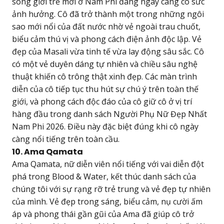
sóng giới trẻ mới ở Nam Phi đang ngày càng có sức
ảnh hưởng. Cô đã trở thành một trong những ngôi
sao mới nổi của đất nước nhờ vẻ ngoài trau chuốt,
biểu cảm thú vị và phong cách điện ảnh độc lập. Vẻ
đẹp của Masali vừa tinh tế vừa lay động sâu sắc. Cô
có một vẻ duyên dáng tự nhiên và chiều sâu nghệ
thuật khiến cô trông thật xinh đẹp. Các màn trình
diễn của cô tiếp tục thu hút sự chú ý trên toàn thế
giới, và phong cách độc đáo của cô giữ cô ở vị trí
hàng đầu trong danh sách Người Phụ Nữ Đẹp Nhất
Nam Phi 2026. Điều này đặc biệt đúng khi cô ngày
càng nổi tiếng trên toàn cầu.
10. Ama Qamata
Ama Qamata, nữ diễn viên nổi tiếng với vai diễn đột
phá trong Blood & Water, kết thúc danh sách của
chúng tôi với sự rạng rỡ trẻ trung và vẻ đẹp tự nhiên
của mình. Vẻ đẹp trong sáng, biểu cảm, nụ cười ấm
áp và phong thái gần gũi của Ama đã giúp cô trở