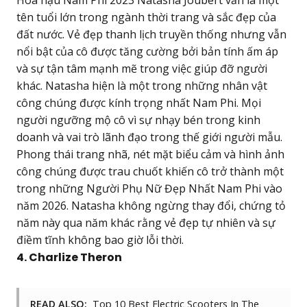
Hoa hậu Nam Phi 2023 Natasha Joubert vẫn là một
tên tuổi lớn trong ngành thời trang và sắc đẹp của
đất nước. Vẻ đẹp thanh lịch truyền thống nhưng vẫn
nổi bật của cô được tăng cường bởi bản tính ấm áp
và sự tận tâm mạnh mẽ trong việc giúp đỡ người
khác. Natasha hiện là một trong những nhân vật
công chúng được kính trọng nhất Nam Phi. Mọi
người ngưỡng mộ cô vì sự nhạy bén trong kinh
doanh và vai trò lãnh đạo trong thế giới người mẫu.
Phong thái trang nhã, nét mặt biểu cảm và hình ảnh
công chúng được trau chuốt khiến cô trở thành một
trong những Người Phụ Nữ Đẹp Nhất Nam Phi vào
năm 2026. Natasha không ngừng thay đổi, chứng tỏ
năm này qua năm khác rằng vẻ đẹp tự nhiên và sự
điềm tĩnh không bao giờ lỗi thời.
4. Charlize Theron
READ ALSO:
Top 10 Best Electric Scooters In The