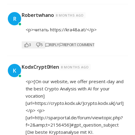
Robertwhano
8 MONTHS AGO
R
<p>читать
https://kra48a.at/</p>
3
5
REPLY
REPORT COMMENT
KodxCrypt0Hen
8 MONTHS AGO
K
<p>[On our website, we offer present-day and
the best Crypto Analysis with AI for your
vocation]
[url=
https://crypto.kodx.uk/]crypto.kodx.uk[/url]
</p> <p>
[url=
http://sparportal.de/forum/viewtopic.php?
f=2&amp;t=2156456]#gpt_question_subject
[Die beste Kryptoanalyse mit KI.