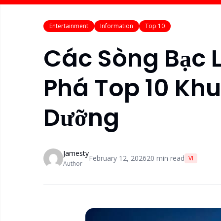
Entertainment
Information
Top 10
Các Sòng Bạc 
Phá Top 10 Khu
Dưỡng
Jamesty
February 12, 2026
20
min read
VI
Author