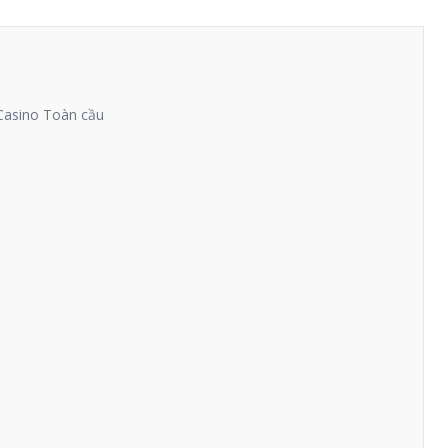
Casino Toàn cầu