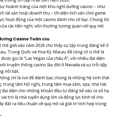
 là thông tin cập nhật đến năm 2026.
 sự hoành tráng của một khu nghỉ dưỡng casino – như
h tài sản hoặc doanh thu – thì diện tích sàn chơi game
 lực hoạt động của một casino dành cho cờ bạc. Chúng tôi
 của các tiện nghi, vốn thường tương quan với quy mô
 dưỡng Casino Toàn cầu
t thế giới vào năm 2026 cho thấy sự tập trung đáng kể ở
Macau, Trung Quốc và Hoa Kỳ. Macau đã củng cố vị thế là
được gọi là "Las Vegas của châu Á", với nhiều đại diện
với truyền thống casino lâu đời ở Nevada và sự trỗi dậy
g nổi bật.
ng chỉ là nơi để đánh bạc; chúng là những hệ sinh thái
, trung tâm hội nghị, trung tâm mua sắm, spa, nhà hát
g đại diện cho những khoản đầu tư đáng kể vào cơ sở hạ
vai trò là nhà tuyển dụng lớn và động lực kinh tế cho
y đặt ra tiêu chuẩn về quy mô và giải trí tích hợp trong