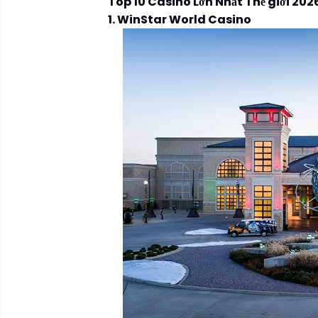
Top 10 Casino Lớn Nhất Thế giới 202
1. WinStar World Casino