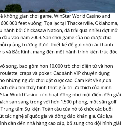
 về không gian chơi game, WinStar World Casino and
 600.000 feet vuông. Tọa lạc tại Thackerville, Oklahoma,
ều hành bởi Chickasaw Nation, đã trải qua nhiều đợt mở
n đầu vào năm 2003. Sàn chơi game của nó được chia
ỗi quảng trường được thiết kế để gợi nhớ các thành
is và Bắc Kinh, mang đến một hành trình kiến trúc độc
 vô song, bao gồm hơn 10.000 trò chơi điện tử và hơn
roulette, craps và poker. Các sảnh VIP chuyên dụng
o những người chơi đặt cược cao. Cam kết về sự đa
h đều tìm thấy hình thức giải trí ưa thích của mình.
Star World Casino còn hoạt động như một điểm đến giải
hách sạn sang trọng với hơn 1.500 phòng, một sân golf
. Trung tâm Sự kiện Toàn cầu của nó tổ chức các buổi
út các nghệ sĩ quốc gia và đông đảo khán giả. Các lựa
ình dân đến nhà hàng cao cấp, bổ sung cho đội hình giải