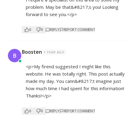
problem. May be that&#8217;s you! Looking
forward to see you.</p>
0
0
REPLY
REPORT COMMENT
Boosten
1 YEAR AGO
B
<p>My firend suggested I might like this
website. He was totally right. This post actually
made my day. You cann&#8217;t imagine just
how much time I had spent for this information!
Thanks!</p>
0
0
REPLY
REPORT COMMENT