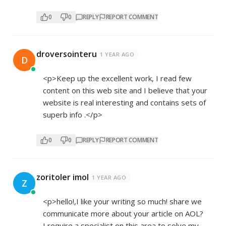
0
0
REPLY
REPORT COMMENT
droversointeru
1 YEAR AGO
D
<p>Keep up the excellent work, I read few
content on this web site and I believe that your
website is real interesting and contains sets of
superb info .</p>
0
0
REPLY
REPORT COMMENT
zoritoler imol
1 YEAR AGO
Z
<p>hello!,I like your writing so much! share we
communicate more about your article on AOL?
I require a specialist on this area to solve my