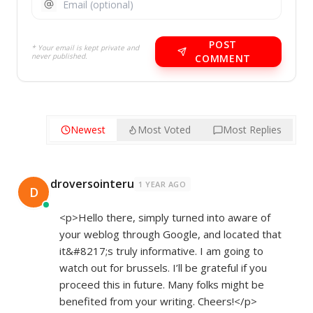
POST
* Your email is kept private and
never published.
COMMENT
Newest
Most Voted
Most Replies
droversointeru
1 YEAR AGO
D
<p>Hello there, simply turned into aware of
your weblog through Google, and located that
it&#8217;s truly informative. I am going to
watch out for brussels. I’ll be grateful if you
proceed this in future. Many folks might be
benefited from your writing. Cheers!</p>