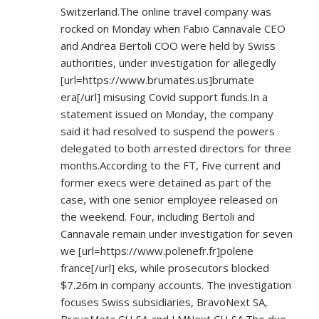
Switzerland.The online travel company was
rocked on Monday when Fabio Cannavale CEO
and Andrea Bertoli COO were held by Swiss
authorities, under investigation for allegedly
[url=
https://www.brumates.us]brumate
era[/url] misusing Covid support funds.In a
statement issued on Monday, the company
said it had resolved to suspend the powers
delegated to both arrested directors for three
months.According to the FT, Five current and
former execs were detained as part of the
case, with one senior employee released on
the weekend. Four, including Bertoli and
Cannavale remain under investigation for seven
we [url=
https://www.polenefr.fr]polene
france[/url] eks, while prosecutors blocked
$7.26m in company accounts. The investigation
focuses Swiss subsidiaries, BravoNext SA,
BravoMeta CH SA and LMNext CH SA.The duo