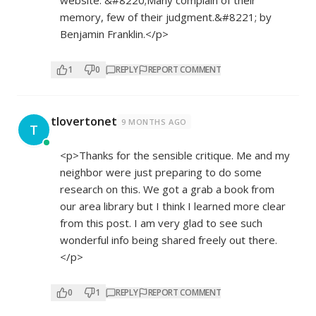
memory, few of their judgment.&#8221; by
Benjamin Franklin.</p>
1
0
REPLY
REPORT COMMENT
tlovertonet
9 MONTHS AGO
T
<p>Thanks for the sensible critique. Me and my
neighbor were just preparing to do some
research on this. We got a grab a book from
our area library but I think I learned more clear
from this post. I am very glad to see such
wonderful info being shared freely out there.
</p>
0
1
REPLY
REPORT COMMENT