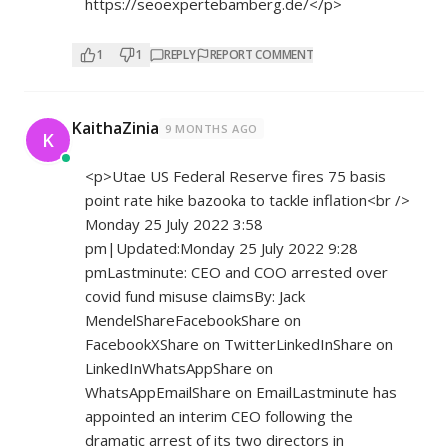
https://seoexpertebamberg.de/</p>
1
1
REPLY
REPORT COMMENT
KaithaZinia
9 MONTHS AGO
K
<p>Utae US Federal Reserve fires 75 basis
point rate hike bazooka to tackle inflation<br />
Monday 25 July 2022 3:58
pm|Updated:Monday 25 July 2022 9:28
pmLastminute: CEO and COO arrested over
covid fund misuse claimsBy: Jack
MendelShareFacebookShare on
FacebookXShare on TwitterLinkedInShare on
LinkedInWhatsAppShare on
WhatsAppEmailShare on EmailLastminute has
appointed an interim CEO following the
dramatic arrest of its two directors in