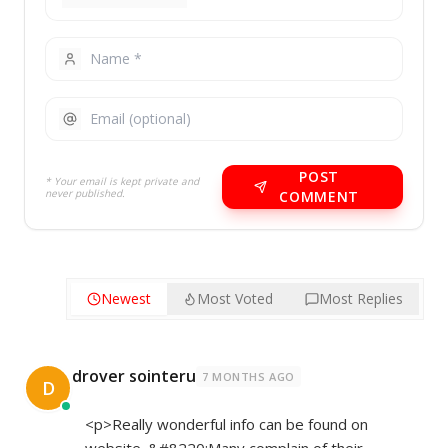
POST
* Your email is kept private and
never published.
COMMENT
Newest
Most Voted
Most Replies
drover sointeru
7 MONTHS AGO
D
<p>Really wonderful info can be found on
website. &#8220;Many complain of their