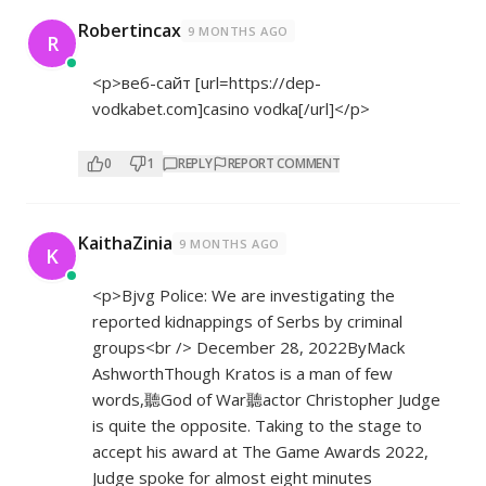
Robertincax
9 MONTHS AGO
R
<p>веб-сайт [url=
https://dep-
vodkabet.com]casino
vodka[/url]</p>
0
1
REPLY
REPORT COMMENT
KaithaZinia
9 MONTHS AGO
K
<p>Bjvg Police: We are investigating the
reported kidnappings of Serbs by criminal
groups<br /> December 28, 2022ByMack
AshworthThough Kratos is a man of few
words,聽God of War聽actor Christopher Judge
is quite the opposite. Taking to the stage to
accept his award at The Game Awards 2022,
Judge spoke for almost eight minutes