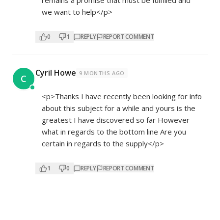
we want to help</p>
0
1
REPLY
REPORT COMMENT
Cyril Howe
9 MONTHS AGO
C
<p>Thanks I have recently been looking for info
about this subject for a while and yours is the
greatest I have discovered so far However
what in regards to the bottom line Are you
certain in regards to the supply</p>
1
0
REPLY
REPORT COMMENT