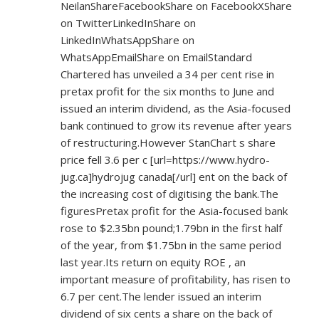
NeilanShareFacebookShare on FacebookXShare
on TwitterLinkedInShare on
LinkedInWhatsAppShare on
WhatsAppEmailShare on EmailStandard
Chartered has unveiled a 34 per cent rise in
pretax profit for the six months to June and
issued an interim dividend, as the Asia-focused
bank continued to grow its revenue after years
of restructuring.However StanChart s share
price fell 3.6 per c [url=
https://www.hydro-
jug.ca]hydrojug
canada[/url] ent on the back of
the increasing cost of digitising the bank.The
figuresPretax profit for the Asia-focused bank
rose to $2.35bn pound;1.79bn in the first half
of the year, from $1.75bn in the same period
last year.Its return on equity ROE , an
important measure of profitability, has risen to
6.7 per cent.The lender issued an interim
dividend of six cents a share on the back of