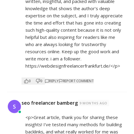
written, insightful, and packed with valuable
knowledge that shows the author’s deep
expertise on the subject, and I truly appreciate
the time and effort that has gone into creating
such high-quality content because it is not only
helpful but also inspiring for readers like me
who are always looking for trustworthy
resources online. Keep up the good work and
write more. i am a follower.
https://webdesignfreelancerfrankfurt.de/</p>
0
0
REPLY
REPORT COMMENT
seo freelancer bamberg
9 MONTHS AGO
S
<p>Great article, thank you for sharing these
insights! I’ve tested many methods for building
backlinks, and what really worked for me was