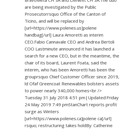
are being investigated by the Public
Prosecutorrsquo Office of the Canton of
Ticino, and will be replaced by
[url=
https://www.polenes.us]polene
handbag[/url] Laura Amoretti as interim
CEO.Fabio Cannavale CEO and Andrea Bertoli
COO Lastminute announced it has launched a
search for a new CEO, but in the meantime, the
chair of its board, Laurent Foata, said the
interim, who has been Amoretti has been the
grouprsquo Chief Customer Officer since 2019,
ld Ofaf Greencoat Renewables bolsters assets
to power nearly 340,000 homes<br />
Tuesday 31 July 2018 4:51 pm|Updated:Friday
24 May 2019 7:49 pmStanChart reports profit
surge as Winters
[url=
https://www.polenes.ca]polene
ca[/url]
rsquo; restructuring takes holdBy: Catherine