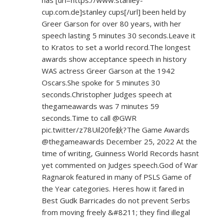
cup.com.de]stanley
cups[/url] been held by
Greer Garson for over 80 years, with her
speech lasting 5 minutes 30 seconds.Leave it
to Kratos to set a world record.The longest
awards show acceptance speech in history
WAS actress Greer Garson at the 1942
Oscars.She spoke for 5 minutes 30
seconds.Christopher Judges speech at
thegameawards was 7 minutes 59
seconds.Time to call @GWR
pic.twitter/z78Uil20fe鈥?The Game Awards
@thegameawards December 25, 2022 At the
time of writing, Guinness World Records hasnt
yet commented on Judges speech.God of War
Ragnarok featured in many of PSLS Game of
the Year categories. Heres how it fared in
Best Gudk Barricades do not prevent Serbs
from moving freely &#8211; they find illegal