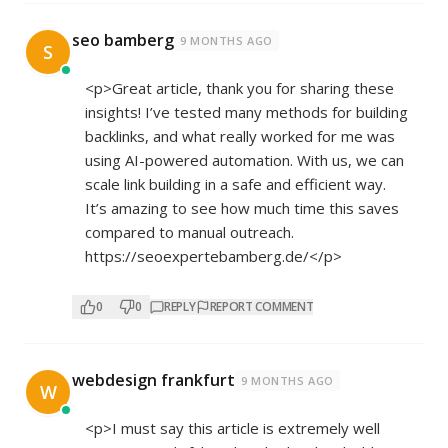
seo bamberg
9 MONTHS AGO
S
<p>Great article, thank you for sharing these
insights! I’ve tested many methods for building
backlinks, and what really worked for me was
using AI-powered automation. With us, we can
scale link building in a safe and efficient way.
It’s amazing to see how much time this saves
compared to manual outreach.
https://seoexpertebamberg.de/</p>
0
0
REPLY
REPORT COMMENT
webdesign frankfurt
9 MONTHS AGO
W
<p>I must say this article is extremely well