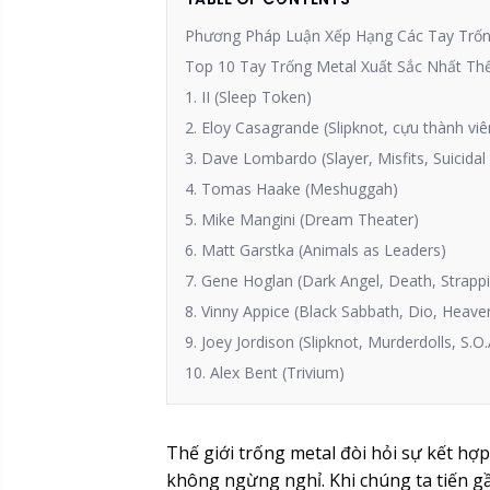
Phương Pháp Luận Xếp Hạng Các Tay Trốn
Top 10 Tay Trống Metal Xuất Sắc Nhất Th
1. II (Sleep Token)
2. Eloy Casagrande (Slipknot, cựu thành viê
3. Dave Lombardo (Slayer, Misfits, Suicida
4. Tomas Haake (Meshuggah)
5. Mike Mangini (Dream Theater)
6. Matt Garstka (Animals as Leaders)
7. Gene Hoglan (Dark Angel, Death, Strapp
8. Vinny Appice (Black Sabbath, Dio, Heave
9. Joey Jordison (Slipknot, Murderdolls, S.O.
10. Alex Bent (Trivium)
Thế giới trống metal đòi hỏi sự kết hợ
không ngừng nghỉ. Khi chúng ta tiến gầ