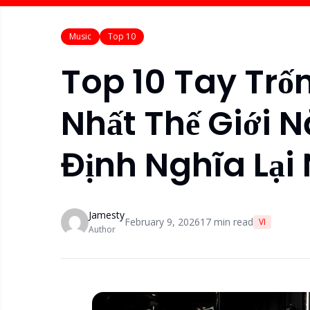
Music
Top 10
Top 10 Tay Trố
Nhất Thế Giới 
Định Nghĩa Lại
Jamesty
February 9, 2026
17
min read
VI
Author