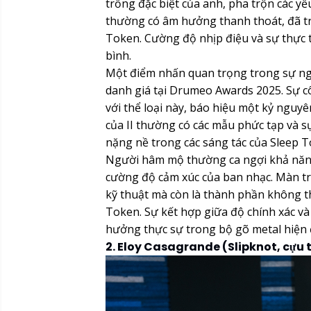
trống đặc biệt của anh, pha trộn các y
thường có âm hưởng thanh thoát, đã tr
Token. Cường độ nhịp điệu và sự thực th
bình.
Một điểm nhấn quan trọng trong sự ngh
danh giá tại Drumeo Awards 2025. Sự 
với thể loại này, báo hiệu một kỷ nguy
của II thường có các mẫu phức tạp và s
nặng nề trong các sáng tác của Sleep T
Người hâm mộ thường ca ngợi khả năng t
cường độ cảm xúc của ban nhạc. Màn tr
kỹ thuật mà còn là thành phần không t
Token. Sự kết hợp giữa độ chính xác và
hưởng thực sự trong bộ gõ metal hiện 
2. Eloy Casagrande (Slipknot, cựu 