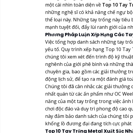
một cái nhìn toàn diện về
Top 10 Tay T
những nghệ sĩ có khả năng chế ngự bộ 
thể loại này. Những tay trống này tiêu 
mạnh tuyệt đối, đẩy lùi ranh giới của n
Phương Pháp Luận Xếp Hạng Các Tay
Việc tổng hợp danh sách những tay trốn
yếu tố. Quy trình xếp hạng Top 10 Tay
chúng tôi xem xét đến trình độ kỹ thuậ
nghênh của giới phê bình và những th
chuyên gia, bao gồm các giải thưởng t
động lịch sử, để tạo ra một đánh giá to
Chúng tôi đã cân nhắc các giải thưởn
nhất quán từ các ấn phẩm như OC Week
năng của một tay trống trong việc ảnh
chơi độc đáo và duy trì phong độ cao q
này đảm bảo danh sách của chúng tôi 
khổng lồ đương đại đang tích cực phát 
Top 10 Tay Trống Metal Xuất Sắc Nh