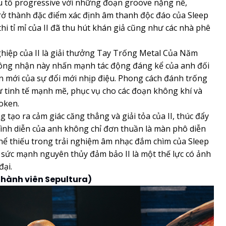
ếu tố progressive với những đoạn groove nặng nề,
ở thành đặc điểm xác định âm thanh độc đáo của Sleep
i tỉ mỉ của II đã thu hút khán giả cũng như các nhà phê
iệp của II là giải thưởng Tay Trống Metal Của Năm
công nhận này nhấn mạnh tác động đáng kể của anh đối
ên mới của sự đổi mới nhịp điệu. Phong cách đánh trống
ự tinh tế mạnh mẽ, phục vụ cho các đoạn không khí và
oken.
ạo ra cảm giác căng thẳng và giải tỏa của II, thúc đẩy
ình diễn của anh không chỉ đơn thuần là màn phô diễn
hể thiếu trong trải nghiệm âm nhạc đắm chìm của Sleep
 sức mạnh nguyên thủy đảm bảo II là một thế lực có ảnh
đại.
thành viên Sepultura)