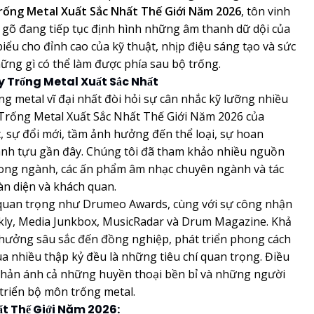
rống Metal Xuất Sắc Nhất Thế Giới Năm 2026
, tôn vinh
gõ đang tiếp tục định hình những âm thanh dữ dội của
biểu cho đỉnh cao của kỹ thuật, nhịp điệu sáng tạo và sức
hững gì có thể làm được phía sau bộ trống.
 Trống Metal Xuất Sắc Nhất
g metal vĩ đại nhất đòi hỏi sự cân nhắc kỹ lưỡng nhiều
 Trống Metal Xuất Sắc Nhất Thế Giới Năm 2026 của
t, sự đổi mới, tầm ảnh hưởng đến thể loại, sự hoan
ành tựu gần đây. Chúng tôi đã tham khảo nhiều nguồn
rong ngành, các ấn phẩm âm nhạc chuyên ngành và tác
àn diện và khách quan.
g quan trọng như Drumeo Awards, cùng với sự công nhận
ly, Media Junkbox, MusicRadar và Drum Magazine. Khả
 hưởng sâu sắc đến đồng nghiệp, phát triển phong cách
ua nhiều thập kỷ đều là những tiêu chí quan trọng. Điều
phản ánh cả những huyền thoại bền bỉ và những người
triển bộ môn trống metal.
ất Thế Giới Năm 2026: