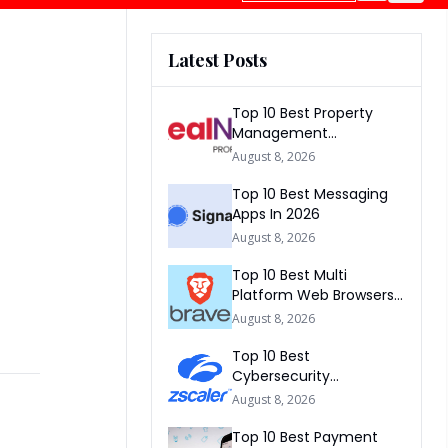
Latest Posts
Top 10 Best Property
Management
Companies In South
August 8, 2026
Africa 2026
Top 10 Best Messaging
Apps In 2026
August 8, 2026
Top 10 Best Multi
Platform Web Browsers
In The world 2026
August 8, 2026
Top 10 Best
Cybersecurity
Companies In America
August 8, 2026
2026
Top 10 Best Payment