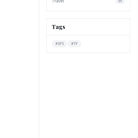
Travel
95
Tags
#
SPS
#
TF