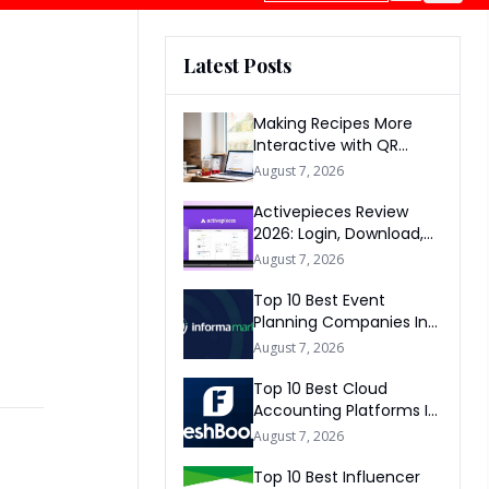
Latest Posts
Making Recipes More
Interactive with QR
Codes
August 7, 2026
Activepieces Review
2026: Login, Download,
AI, Pricing, Automation &
August 7, 2026
FAQs
Top 10 Best Event
Planning Companies In
The World 2026
August 7, 2026
Top 10 Best Cloud
Accounting Platforms In
The World 2026
August 7, 2026
Top 10 Best Influencer