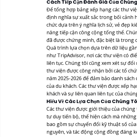
Cách Tiếp Cận Đánh Giá Của Chúng
Để tổng hợp bảng xếp hạng các thư việ
định nghĩa sự xuất sắc trong bối cảnh hi
chức dựa trên ý nghĩa lịch sử, vẻ đẹp k
năng tiếp cận công cộng tổng thể. Chú
đã được chứng minh, đặc biệt là trong c
Quá trình lựa chọn dựa trên dữ liệu gầ
như TripAdvisor, nơi các thư viện có điể
liên tục. Chúng tôi cũng xem xét sự đ
thư viện được công nhận bởi các tổ chức
năm 2025-2026 để đảm bảo danh sách củ
của du khách. Các thư viện được xếp hạ
khách và sự liên quan liên tục của chún
Hiểu Về Các Lựa Chọn Của Chúng Tô
Các thư viện được giới thiệu của chúng 
tư duy tiến bộ, thể hiện cách mà những 
bao gồm sự chuyển đổi kỹ thuật số của h
nguyên, và tác động cộng đồng đáng kể