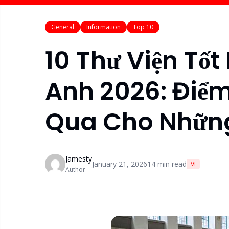
General
Information
Top 10
10 Thư Viện Tố
Anh 2026: Điểm
Qua Cho Những
Jamesty
January 21, 2026
14
min read
VI
Author