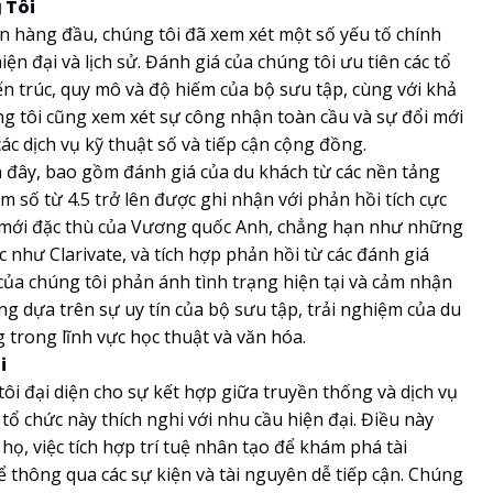
 Tôi
n hàng đầu, chúng tôi đã xem xét một số yếu tố chính
ện đại và lịch sử. Đánh giá của chúng tôi ưu tiên các tổ
iến trúc, quy mô và độ hiếm của bộ sưu tập, cùng với khả
ng tôi cũng xem xét sự công nhận toàn cầu và sự đổi mới
ác dịch vụ kỹ thuật số và tiếp cận cộng đồng.
n đây, bao gồm đánh giá của du khách từ các nền tảng
m số từ 4.5 trở lên được ghi nhận với phản hồi tích cực
ổi mới đặc thù của Vương quốc Anh, chẳng hạn như những
 như Clarivate, và tích hợp phản hồi từ các đánh giá
a chúng tôi phản ánh tình trạng hiện tại và cảm nhận
ng dựa trên sự uy tín của bộ sưu tập, trải nghiệm của du
g trong lĩnh vực học thuật và văn hóa.
i
tôi đại diện cho sự kết hợp giữa truyền thống và dịch vụ
tổ chức này thích nghi với nhu cầu hiện đại. Điều này
ọ, việc tích hợp trí tuệ nhân tạo để khám phá tài
 thông qua các sự kiện và tài nguyên dễ tiếp cận. Chúng