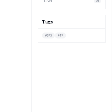
Travel
95
Tags
#
SPS
#
TF