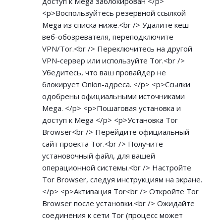
доступ к Mega заблокирован </p>
<p>Воспользуйтесь резервной ссылкой
Mega из списка ниже.<br /> Удалите кеш
веб-обозревателя, переподключите
VPN/Tor.<br /> Переключитесь на другой
VPN-сервер или используйте Tor.<br />
Убедитесь, что ваш провайдер не
блокирует Onion-адреса. </p> <p>Ссылки
одобрены официальными источниками
Mega. </p> <p>Пошаговая установка и
доступ к Mega </p> <p>Установка Tor
Browser<br /> Перейдите официальный
сайт проекта Tor.<br /> Получите
установочный файл, для вашей
операционной системы.<br /> Настройте
Tor Browser, следуя инструкциям на экране.
</p> <p>Активация Tor<br /> Откройте Tor
Browser после установки.<br /> Ожидайте
соединения к сети Tor (процесс может