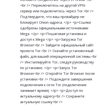
<br /> Переключитесь на другой VPN-
сервер или подключитесь через Tor.<br />
Подтвердите, что ваш провайдер не
блокирует Onion-адреса. </p> <p>Ссылки
одобрены официальными источниками
Mega. </p> <p>Пошаговая установка и
доступ к Mega </p> <p>Загрузка Tor
Browser<br /> Зайдите официальный сайт
проекта Tor.<br /> Скачайте установочный
файл, для вашей операционной системы.<br
/> Инсталлируйте Tor, следуя руководству
по установке. </p> <p>Запуск Tor
Browser<br /> Откройте Tor Browser после
установки.<br /> Подождите завершения
подключения к сети Tor (подключение
занимает время). </p> <p>Доступ по
актуальному адресу<br /> Сохраните
актуальную ссылку<br />