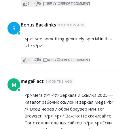
0
0
REPLY
REPORT COMMENT
Bonus Backlinks
9 MONTHS AGO
B
<p>I see something genuinely special in this
site.</p>
0
0
REPLY
REPORT COMMENT
megaFlact
9 MONTHS AGO
M
<p>Мега @^-^@ Зеркала и Ссылки 2025 —
Каталог рабочих ссылок и зеркал Mega.<br
/> Вход через любой браузер или Tor
Browser. </p> <p>? Важно: Не скачивайте
Tor с сомнительных сайтов! </p> <p>Если