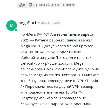
0
0
REPLY
REPORT COMMENT
megaFlact
9 MONTHS AGO
M
<p>Мега @^-^@ Альтернативные адреса
2025 — Каталог рабочих ссылок и зеркал
Mega.<br /> Доступ через любой браузер
или Tor Browser. </p> <p>? Важно:
Избегайте загрузки Tor с сомнительных
сайтов! </p> <p>Если доступ к Mega
заблокирован </p> <p>Используйте одно из
зеркал Mega из списка ниже.<br /> Очистите
кеш браузера, переподключите VPN/Tor.<br
/> Переключитесь на другой VPN-сервер
или подключитесь через Tor.<br />
Подтвердите, что ваш провайдер не
блокирует Onion-адреса. </p> <p>Ссылки