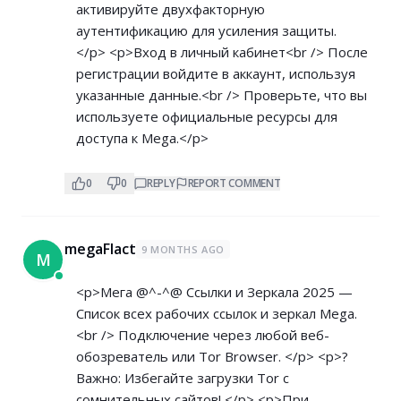
активируйте двухфакторную
аутентификацию для усиления защиты.
</p> <p>Вход в личный кабинет<br /> После
регистрации войдите в аккаунт, используя
указанные данные.<br /> Проверьте, что вы
используете официальные ресурсы для
доступа к Mega.</p>
0
0
REPLY
REPORT COMMENT
megaFlact
9 MONTHS AGO
M
<p>Мега @^-^@ Ссылки и Зеркала 2025 —
Список всех рабочих ссылок и зеркал Mega.
<br /> Подключение через любой веб-
обозреватель или Tor Browser. </p> <p>?
Важно: Избегайте загрузки Tor с
сомнительных сайтов! </p> <p>При