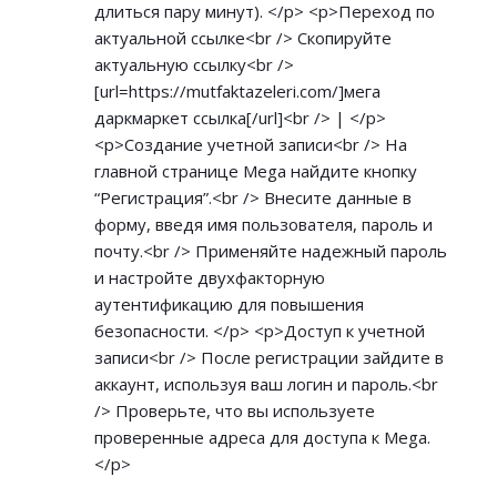
длиться пару минут). </p> <p>Переход по
актуальной ссылке<br /> Скопируйте
актуальную ссылку<br />
[url=
https://mutfaktazeleri.com/]мега
даркмаркет ссылка[/url]<br /> | </p>
<p>Создание учетной записи<br /> На
главной странице Mega найдите кнопку
“Регистрация”.<br /> Внесите данные в
форму, введя имя пользователя, пароль и
почту.<br /> Применяйте надежный пароль
и настройте двухфакторную
аутентификацию для повышения
безопасности. </p> <p>Доступ к учетной
записи<br /> После регистрации зайдите в
аккаунт, используя ваш логин и пароль.<br
/> Проверьте, что вы используете
проверенные адреса для доступа к Mega.
</p>