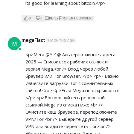
its good for learning about bitcoin.</p>
0
0
REPLY
REPORT COMMENT
megaFlact
9 MONTHS AGO
M
<p>Мега @^-^@ Альтернативные адреса
2025 — Список всех рабочих ссылок и
зеркал Mega.<br /> Вход через любой
браузер или Tor Browser. </p> <p>? Важно:
Избегайте загрузки Tor с сомнительных
сайтов! </p> <p>Если Mega не открывается
</p> <p>Воспользуйтесь резервной
ссылкой Mega из списка ниже.<br />
Очистите кеш браузера, переподключите
VPN/Tor.<br /> Выберите другой сервер
VPN или войдите через сеть Tor.<br />
Убедитесь, что ваш провайдер не