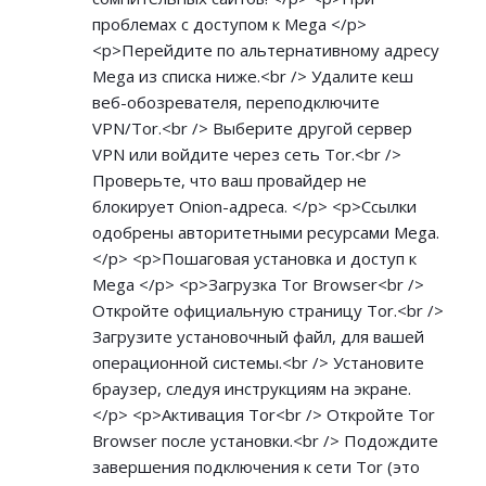
проблемах с доступом к Mega </p>
<p>Перейдите по альтернативному адресу
Mega из списка ниже.<br /> Удалите кеш
веб-обозревателя, переподключите
VPN/Tor.<br /> Выберите другой сервер
VPN или войдите через сеть Tor.<br />
Проверьте, что ваш провайдер не
блокирует Onion-адреса. </p> <p>Ссылки
одобрены авторитетными ресурсами Mega.
</p> <p>Пошаговая установка и доступ к
Mega </p> <p>Загрузка Tor Browser<br />
Откройте официальную страницу Tor.<br />
Загрузите установочный файл, для вашей
операционной системы.<br /> Установите
браузер, следуя инструкциям на экране.
</p> <p>Активация Tor<br /> Откройте Tor
Browser после установки.<br /> Подождите
завершения подключения к сети Tor (это