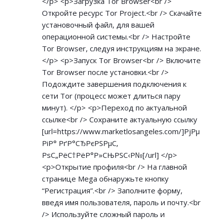
</p> <p>Загрузка Tor Browser<br />
Откройте ресурс Tor Project.<br /> Скачайте
установочный файл, для вашей
операционной системы.<br /> Настройте
Tor Browser, следуя инструкциям на экране.
</p> <p>Запуск Tor Browser<br /> Включите
Tor Browser после установки.<br />
Подождите завершения подключения к
сети Tor (процесс может длиться пару
минут). </p> <p>Переход по актуальной
ссылке<br /> Сохраните актуальную ссылку
[url=
https://www.marketlosangeles.com/]РјРµ
РіР°
РґР°СЂРєРЅРµС‚
РѕС„РёС†РёР°Р»СЊРЅС‹Р№[/url] </p>
<p>Открытие профиля<br /> На главной
странице Mega обнаружьте кнопку
“Регистрация”.<br /> Заполните форму,
введя имя пользователя, пароль и почту.<br
/> Используйте сложный пароль и