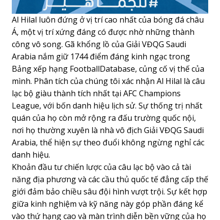
Al Hilal luôn đứng ở vị trí cao nhất của bóng đá châu
Á, một vị trí xứng đáng có được nhờ những thành
công vô song. Gã khổng lồ của Giải VĐQG Saudi
Arabia nắm giữ 1744 điểm đáng kinh ngạc trong
Bảng xếp hạng FootballDatabase, củng cố vị thế của
mình. Phân tích của chúng tôi xác nhận Al Hilal là câu
lạc bộ giàu thành tích nhất tại AFC Champions
League, với bốn danh hiệu lịch sử. Sự thống trị nhất
quán của họ còn mở rộng ra đấu trường quốc nội,
nơi họ thường xuyên là nhà vô địch Giải VĐQG Saudi
Arabia, thể hiện sự theo đuổi không ngừng nghỉ các
danh hiệu.
Khoản đầu tư chiến lược của câu lạc bộ vào cả tài
năng địa phương và các cầu thủ quốc tế đẳng cấp thế
giới đảm bảo chiều sâu đội hình vượt trội. Sự kết hợp
giữa kinh nghiệm và kỹ năng này góp phần đáng kể
vào thứ hạng cao và màn trình diễn bền vững của họ