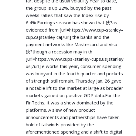
far, despite the usual volatility.Year to date,
the group is up 22%, buoyed by the past
weeks rallies that saw the Index rise by
6.4%.Earnings season has shown that 鈥?as
evidenced from [url=
https://www.cup-stanley-
cup.ca]stanley
ca[/url] the banks and the
payment networks like Mastercard and Visa
鈥?though a recession may in th
[url=
https://www.cups-stanley-cups.us]stanley
us[/url] e works this year, consumer spending
was buoyant in the fourth quarter and pockets
of strength still remain. Thursday Jan. 26 gave
a notable lift to the market at large as broader
markets gained on positive GDP data.For the
FinTechs, it was a show dominated by the
platforms. A slew of new product
announcements and partnerships have taken
hold of tailwinds provided by the
aforementioned spending and a shift to digital