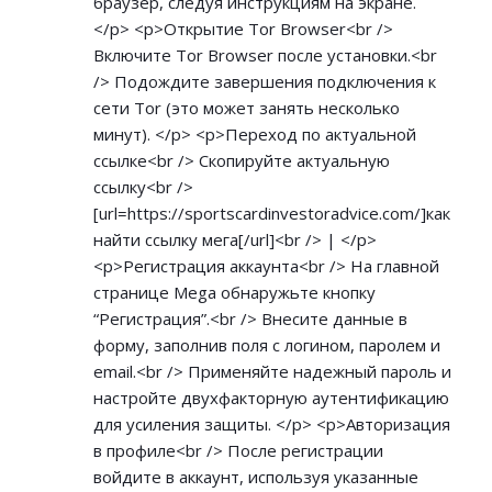
браузер, следуя инструкциям на экране.
</p> <p>Открытие Tor Browser<br />
Включите Tor Browser после установки.<br
/> Подождите завершения подключения к
сети Tor (это может занять несколько
минут). </p> <p>Переход по актуальной
ссылке<br /> Скопируйте актуальную
ссылку<br />
[url=
https://sportscardinvestoradvice.com/]как
найти ссылку мега[/url]<br /> | </p>
<p>Регистрация аккаунта<br /> На главной
странице Mega обнаружьте кнопку
“Регистрация”.<br /> Внесите данные в
форму, заполнив поля с логином, паролем и
email.<br /> Применяйте надежный пароль и
настройте двухфакторную аутентификацию
для усиления защиты. </p> <p>Авторизация
в профиле<br /> После регистрации
войдите в аккаунт, используя указанные