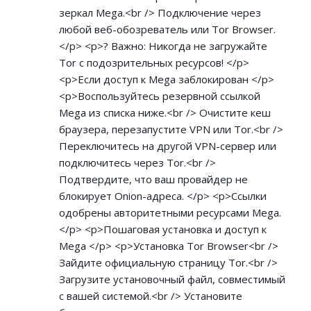
зеркал Mega.<br /> Подключение через
любой веб-обозреватель или Tor Browser.
</p> <p>? Важно: Никогда не загружайте
Tor с подозрительных ресурсов! </p>
<p>Если доступ к Mega заблокирован </p>
<p>Воспользуйтесь резервной ссылкой
Mega из списка ниже.<br /> Очистите кеш
браузера, перезапустите VPN или Tor.<br />
Переключитесь на другой VPN-сервер или
подключитесь через Tor.<br />
Подтвердите, что ваш провайдер не
блокирует Onion-адреса. </p> <p>Ссылки
одобрены авторитетными ресурсами Mega.
</p> <p>Пошаговая установка и доступ к
Mega </p> <p>Установка Tor Browser<br />
Зайдите официальную страницу Tor.<br />
Загрузите установочный файл, совместимый
с вашей системой.<br /> Установите