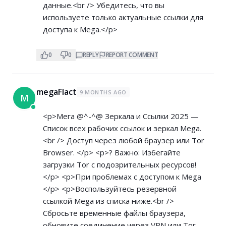
данные.<br /> Убедитесь, что вы
используете только актуальные ссылки для
доступа к Mega.</p>
0
0
REPLY
REPORT COMMENT
megaFlact
9 MONTHS AGO
M
<p>Мега @^-^@ Зеркала и Ссылки 2025 —
Список всех рабочих ссылок и зеркал Mega.
<br /> Доступ через любой браузер или Tor
Browser. </p> <p>? Важно: Избегайте
загрузки Tor с подозрительных ресурсов!
</p> <p>При проблемах с доступом к Mega
</p> <p>Воспользуйтесь резервной
ссылкой Mega из списка ниже.<br />
Сбросьте временные файлы браузера,
обновите соединение через VPN или Tor.