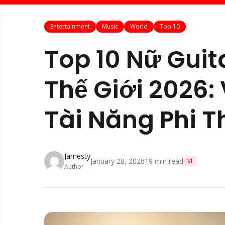
Entertainment
Music
World
Top 10
Top 10 Nữ Guit
Thế Giới 2026
Tài Năng Phi 
Jamesty
January 28, 2026
19
min read
VI
Author