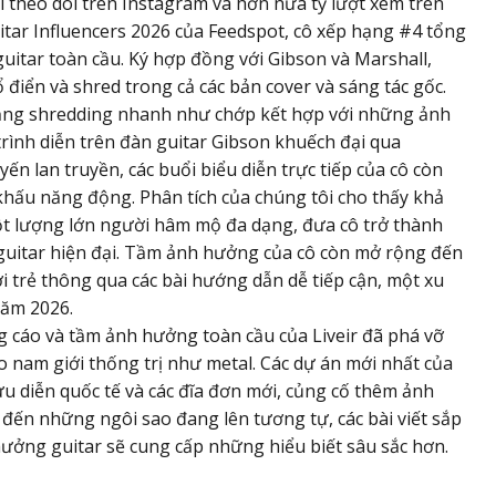
i theo dõi trên Instagram và hơn nửa tỷ lượt xem trên
tar Influencers 2026 của Feedspot, cô xếp hạng #4 tổng
itar toàn cầu. Ký hợp đồng với Gibson và Marshall,
ổ điển và shred trong cả các bản cover và sáng tác gốc.
năng shredding nhanh như chớp kết hợp với những ảnh
rình diễn trên đàn guitar Gibson khuếch đại qua
yến lan truyền, các buổi biểu diễn trực tiếp của cô còn
khấu năng động. Phân tích của chúng tôi cho thấy khả
một lượng lớn người hâm mộ đa dạng, đưa cô trở thành
guitar hiện đại. Tầm ảnh hưởng của cô còn mở rộng đến
i trẻ thông qua các bài hướng dẫn dễ tiếp cận, một xu
năm 2026.
g cáo và tầm ảnh hưởng toàn cầu của Liveir đã phá vỡ
o nam giới thống trị như metal. Các dự án mới nhất của
u diễn quốc tế và các đĩa đơn mới, củng cố thêm ảnh
 đến những ngôi sao đang lên tương tự, các bài viết sắp
ưởng guitar sẽ cung cấp những hiểu biết sâu sắc hơn.