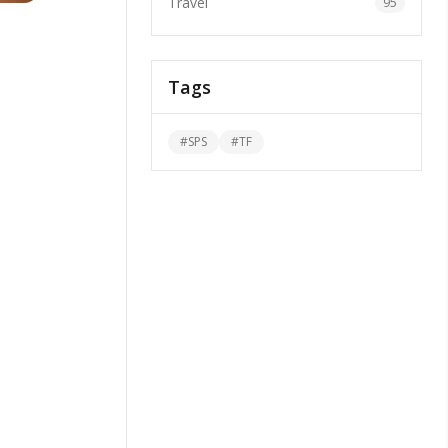
Travel
95
Tags
#
SPS
#
TF