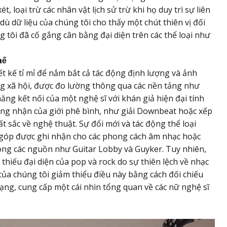
 loại trừ các nhân vật lịch sử trừ khi họ duy trì sự liên
dù dữ liệu của chúng tôi cho thấy một chút thiên vị đối
g tôi đã cố gắng cân bằng đại diện trên các thể loại như
hế
ết kế tỉ mỉ để nắm bắt cả tác động định lượng và ảnh
ng xã hội, được đo lường thông qua các nền tảng như
g kết nối của một nghệ sĩ với khán giả hiện đại tính
ông nhận của giới phê bình, như giải Downbeat hoặc xếp
t sắc về nghệ thuật. Sự đổi mới và tác động thể loại
góp được ghi nhận cho các phong cách âm nhạc hoặc
rong các nguồn như Guitar Lobby và Guyker. Tuy nhiên,
thiếu đại diện của pop và rock do sự thiên lệch về nhạc
 của chúng tôi giảm thiểu điều này bằng cách đối chiếu
ng, cung cấp một cái nhìn tổng quan về các nữ nghệ sĩ