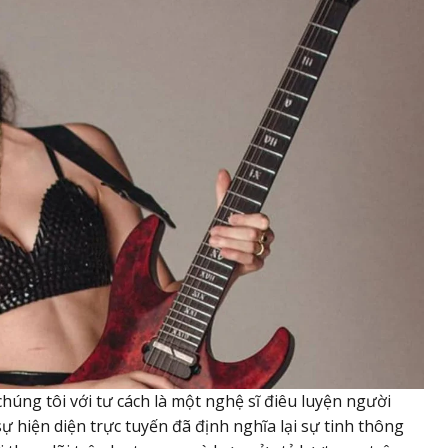
húng tôi với tư cách là một nghệ sĩ điêu luyện người
sự hiện diện trực tuyến đã định nghĩa lại sự tinh thông