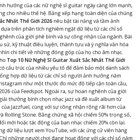
ảnh hưởng của các nữ nghệ sĩ guitar ngày càng lớn mạnh,
ứng cho nhiều thế hệ. Bảng xếp hạng toàn diện của chúng
ắc Nhất Thế Giới 2026
nêu bật tài năng và tầm ảnh
ựa trên phân tích nghiêm ngặt dữ liệu từ các chỉ số
hênh của giới phê bình và sự công nhận của ngành. Bài
ểu sử, kỹ thuật điêu luyện, thành tựu và ý nghĩa văn hóa
nhìn chi tiết về những đóng góp của họ cho âm nhạc.
cho
Top 10 Nữ Nghệ Sĩ Guitar Xuất Sắc Nhất Thế Giới
có cấu trúc của nhiều yếu tố để đảm bảo một danh sách
tổng hợp dữ liệu từ các chỉ số người ảnh hưởng năm
 Instagram như một thước đo mức độ tiếp cận toàn cầu,
 2026 của Feedspot. Ngoài ra, sự hoan nghênh của giới
iải thưởng bình chọn nhạc jazz và đề xuất album từ
của Jazzfuel, cùng với sự công nhận rộng rãi hơn của
à Rolling Stone. Bằng chứng xã hội chiếm 50% trọng số,
ổi mới hoặc tác động của ban nhạc chiếm 20% còn lại.
ng dữ liệu lượt xem YouTube, với các ứng cử viên hàng
. Chỉ những người chơi đang hoạt động với các chỉ số năm