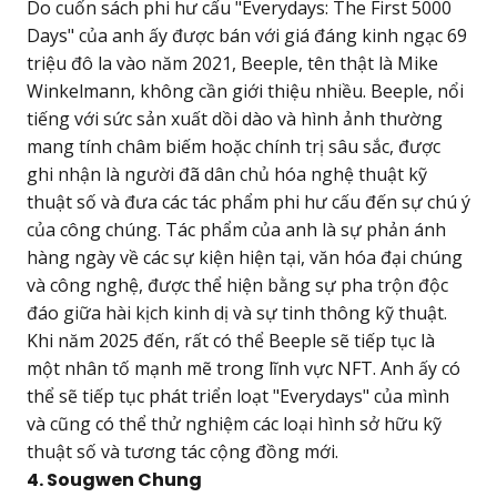
Do cuốn sách phi hư cấu "Everydays: The First 5000
Days" của anh ấy được bán với giá đáng kinh ngạc 69
triệu đô la vào năm 2021, Beeple, tên thật là Mike
Winkelmann, không cần giới thiệu nhiều. Beeple, nổi
tiếng với sức sản xuất dồi dào và hình ảnh thường
mang tính châm biếm hoặc chính trị sâu sắc, được
ghi nhận là người đã dân chủ hóa nghệ thuật kỹ
thuật số và đưa các tác phẩm phi hư cấu đến sự chú ý
của công chúng. Tác phẩm của anh là sự phản ánh
hàng ngày về các sự kiện hiện tại, văn hóa đại chúng
và công nghệ, được thể hiện bằng sự pha trộn độc
đáo giữa hài kịch kinh dị và sự tinh thông kỹ thuật.
Khi năm 2025 đến, rất có thể Beeple sẽ tiếp tục là
một nhân tố mạnh mẽ trong lĩnh vực NFT. Anh ấy có
thể sẽ tiếp tục phát triển loạt "Everydays" của mình
và cũng có thể thử nghiệm các loại hình sở hữu kỹ
thuật số và tương tác cộng đồng mới.
4. Sougwen Chung