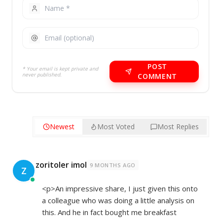
POST
* Your email is kept private and
never published.
COMMENT
Newest
Most Voted
Most Replies
zoritoler imol
9 MONTHS AGO
Z
<p>An impressive share, I just given this onto
a colleague who was doing a little analysis on
this. And he in fact bought me breakfast