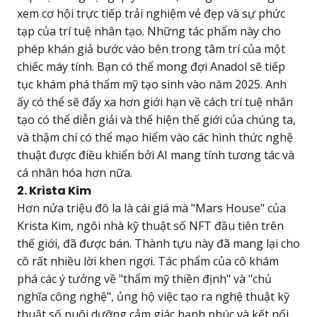
xem cơ hội trực tiếp trải nghiệm vẻ đẹp và sự phức
tạp của trí tuệ nhân tạo. Những tác phẩm này cho
phép khán giả bước vào bên trong tâm trí của một
chiếc máy tính. Bạn có thể mong đợi Anadol sẽ tiếp
tục khám phá thẩm mỹ tạo sinh vào năm 2025. Anh
ấy có thể sẽ đẩy xa hơn giới hạn về cách trí tuệ nhân
tạo có thể diễn giải và thể hiện thế giới của chúng ta,
và thậm chí có thể mạo hiểm vào các hình thức nghệ
thuật được điều khiển bởi AI mang tính tương tác và
cá nhân hóa hơn nữa.
2. Krista Kim
Hơn nửa triệu đô la là cái giá mà "Mars House" của
Krista Kim, ngôi nhà kỹ thuật số NFT đầu tiên trên
thế giới, đã được bán. Thành tựu này đã mang lại cho
cô rất nhiều lời khen ngợi. Tác phẩm của cô khám
phá các ý tưởng về "thẩm mỹ thiền định" và "chủ
nghĩa công nghệ", ủng hộ việc tạo ra nghệ thuật kỹ
thuật số nuôi dưỡng cảm giác hạnh phúc và kết nối