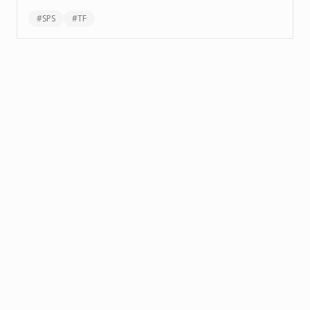
#
SPS
#
TF