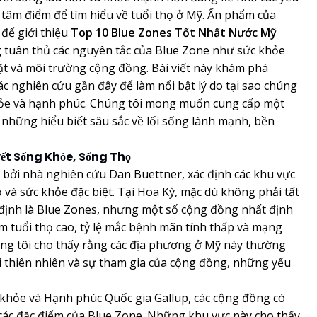
h tâm điểm để tìm hiểu về tuổi thọ ở Mỹ. Ấn phẩm của
 để giới thiệu
Top 10 Blue Zones Tốt Nhất Nước Mỹ
g tuân thủ các nguyên tắc của Blue Zone như sức khỏe
hặt và môi trường cộng đồng. Bài viết này khám phá
ác nghiên cứu gần đây để làm nổi bật lý do tại sao chúng
ỏe và hạnh phúc. Chúng tôi mong muốn cung cấp một
m những hiểu biết sâu sắc về lối sống lành mạnh, bền
ết Sống Khỏe, Sống Thọ
 bởi nhà nghiên cứu Dan Buettner, xác định các khu vực
họ và sức khỏe đặc biệt. Tại Hoa Kỳ, mặc dù không phải tất
ỉ định là Blue Zones, nhưng một số cộng đồng nhất định
m tuổi thọ cao, tỷ lệ mắc bệnh mãn tính thấp và mạng
húng tôi cho thấy rằng các địa phương ở Mỹ này thường
ới thiên nhiên và sự tham gia của cộng đồng, những yếu
khỏe và Hạnh phúc Quốc gia Gallup, các cộng đồng có
ác đặc điểm của Blue Zone. Những khu vực này cho thấy