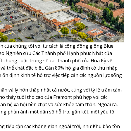
h của chúng tôi với tư cách là cộng đồng giống Blue
eo Nghiên cứu Các Thành phố Hạnh phúc Nhất của
 chung cuộc trong số các thành phố của Hoa Kỳ về
à thể chất đặc biệt. Gần 80% hộ gia đình có thu nhập
 ổn định kinh tế hỗ trợ việc tiếp cận các nguồn lực sống
hân và ly hôn thấp nhất cả nước, cùng với tỷ lệ trầm cảm
cho thấy tuổi thọ cao của Fremont phù hợp với các
an hệ xã hội bền chặt và sức khỏe tâm thần. Ngoài ra,
ng phản ánh một dân số hỗ trợ, gắn kết, một yếu tố
g tiếp cận các không gian ngoài trời, như Khu bảo tồn