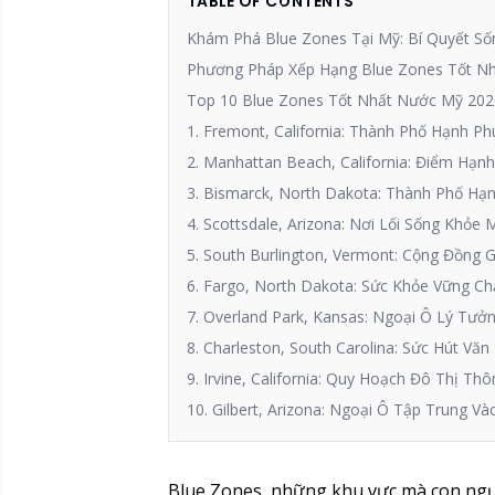
TABLE OF CONTENTS
Khám Phá Blue Zones Tại Mỹ: Bí Quyết Số
Phương Pháp Xếp Hạng Blue Zones Tốt N
Top 10 Blue Zones Tốt Nhất Nước Mỹ 202
1. Fremont, California: Thành Phố Hạnh P
2. Manhattan Beach, California: Điểm Hạn
3. Bismarck, North Dakota: Thành Phố Hạ
4. Scottsdale, Arizona: Nơi Lối Sống Khỏe
5. South Burlington, Vermont: Cộng Đồng 
6. Fargo, North Dakota: Sức Khỏe Vững Ch
7. Overland Park, Kansas: Ngoại Ô Lý Tưở
8. Charleston, South Carolina: Sức Hút Văn
9. Irvine, California: Quy Hoạch Đô Thị T
10. Gilbert, Arizona: Ngoại Ô Tập Trung 
Blue Zones, những khu vực mà con ngư