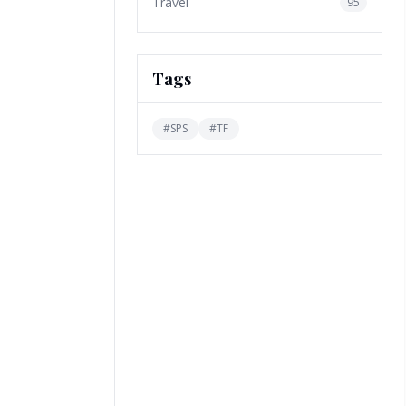
Travel
95
Tags
#
SPS
#
TF