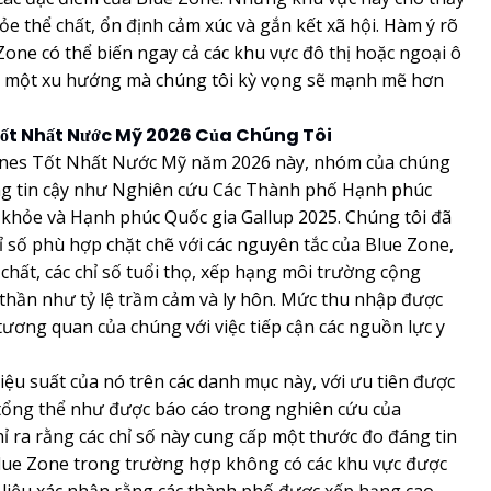
ỏe thể chất, ổn định cảm xúc và gắn kết xã hội. Hàm ý rõ
Zone có thể biến ngay cả các khu vực đô thị hoặc ngoại ô
, một xu hướng mà chúng tôi kỳ vọng sẽ mạnh mẽ hơn
ốt Nhất Nước Mỹ 2026 Của Chúng Tôi
ones Tốt Nhất Nước Mỹ năm 2026 này, nhóm của chúng
áng tin cậy như Nghiên cứu Các Thành phố Hạnh phúc
 khỏe và Hạnh phúc Quốc gia Gallup 2025. Chúng tôi đã
ỉ số phù hợp chặt chẽ với các nguyên tắc của Blue Zone,
hất, các chỉ số tuổi thọ, xếp hạng môi trường cộng
thần như tỷ lệ trầm cảm và ly hôn. Mức thu nhập được
tương quan của chúng với việc tiếp cận các nguồn lực y
ệu suất của nó trên các danh mục này, với ưu tiên được
tổng thể như được báo cáo trong nghiên cứu của
ỉ ra rằng các chỉ số này cung cấp một thước đo đáng tin
Blue Zone trong trường hợp không có các khu vực được