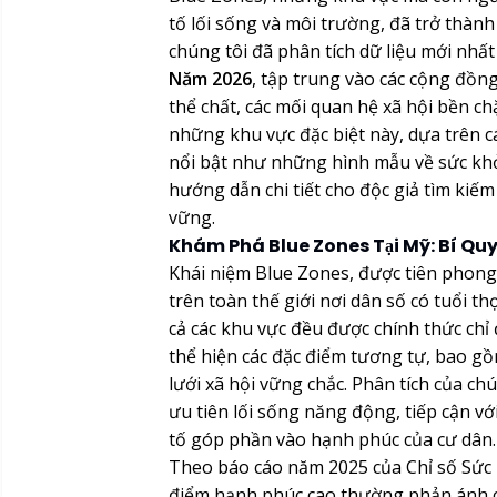
tố lối sống và môi trường, đã trở thàn
chúng tôi đã phân tích dữ liệu mới nhất
Năm 2026
, tập trung vào các cộng đồn
thể chất, các mối quan hệ xã hội bền c
những khu vực đặc biệt này, dựa trên c
nổi bật như những hình mẫu về sức kh
hướng dẫn chi tiết cho độc giả tìm kiế
vững.
Khám Phá Blue Zones Tại Mỹ: Bí Quy
Khái niệm Blue Zones, được tiên phong
trên toàn thế giới nơi dân số có tuổi t
cả các khu vực đều được chính thức ch
thể hiện các đặc điểm tương tự, bao gồ
lưới xã hội vững chắc. Phân tích của c
ưu tiên lối sống năng động, tiếp cận v
tố góp phần vào hạnh phúc của cư dân.
Theo báo cáo năm 2025 của Chỉ số Sức 
điểm hạnh phúc cao thường phản ánh c