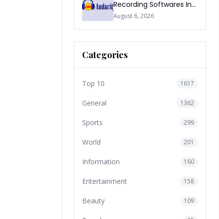
Recording Softwares In
2026
August 6, 2026
Categories
Top 10
1617
General
1362
Sports
299
World
201
Information
160
Entertainment
158
Beauty
109