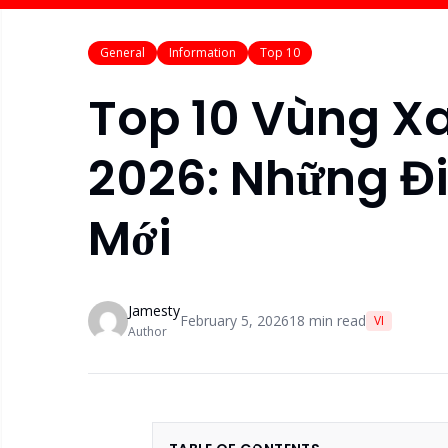
General
Information
Top 10
Top 10 Vùng Xa
2026: Những Đ
Mới
Jamesty
February 5, 2026
18
min read
VI
Author