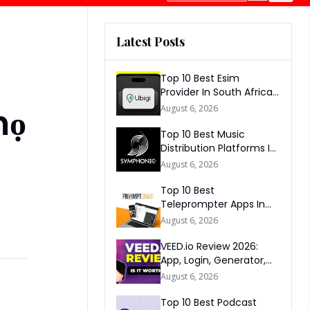
Latest Posts
Top 10 Best Esim
Provider In South Africa
2026
họ
August 6, 2026
Top 10 Best Music
Distribution Platforms In
The World 2026
August 6, 2026
Top 10 Best
Teleprompter Apps In
2026
August 6, 2026
VEED.io Review 2026:
App, Login, Generator,
Download, AI & FAQs
August 6, 2026
Top 10 Best Podcast