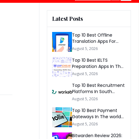
Latest Posts
Top 10 Best Offline
Translation Apps For
Travel In 2026
August 5, 2026
Top 10 Best IELTS
Preparation Apps In The
World 2026
August 5, 2026
Top 10 Best Recruitment
Platforms In South
Africa 2026
August 5, 2026
Top 10 Best Payment
Gateways In The world
2026
August 5, 2026
Bitwarden Review 2026: