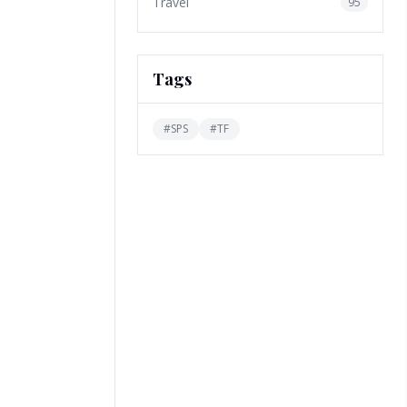
Travel
95
Tags
#
SPS
#
TF