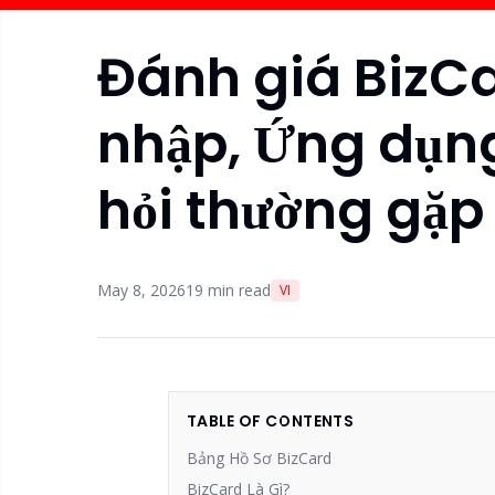
Đánh giá BizCa
nhập, Ứng dụn
hỏi thường gặp
May 8, 2026
19
min read
VI
TABLE OF CONTENTS
Bảng Hồ Sơ BizCard
BizCard Là Gì?