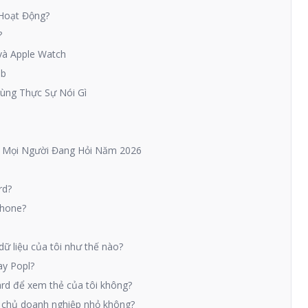
 Hoạt Động?
?
và Apple Watch
eb
ùng Thực Sự Nói Gì
i Mọi Người Đang Hỏi Năm 2026
rd?
Phone?
dữ liệu của tôi như thế nào?
ay Popl?
ard để xem thẻ của tôi không?
và chủ doanh nghiệp nhỏ không?