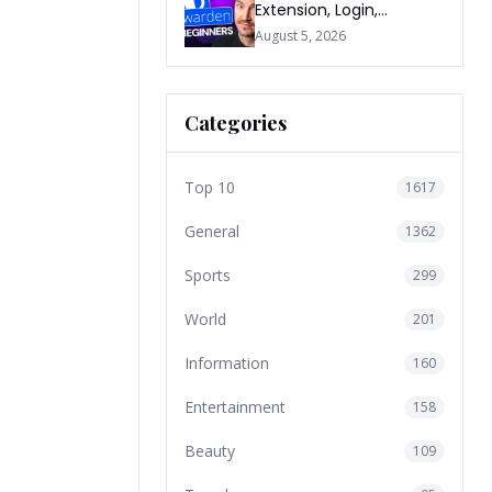
Extension, Login,
Download, Free Plan, App
August 5, 2026
& FAQs
Categories
Top 10
1617
General
1362
Sports
299
World
201
Information
160
Entertainment
158
Beauty
109