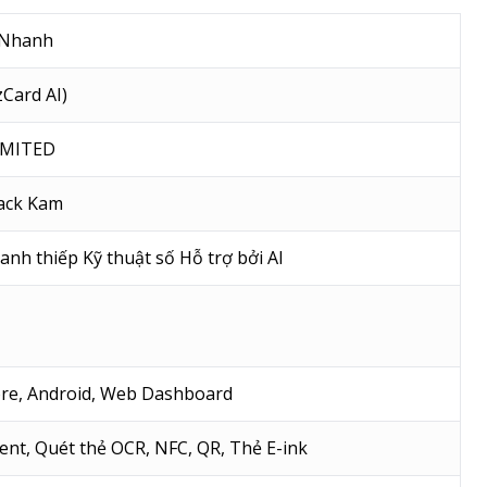
 Nhanh
zCard AI)
IMITED
Jack Kam
nh thiếp Kỹ thuật số Hỗ trợ bởi AI
ore, Android, Web Dashboard
ent, Quét thẻ OCR, NFC, QR, Thẻ E-ink