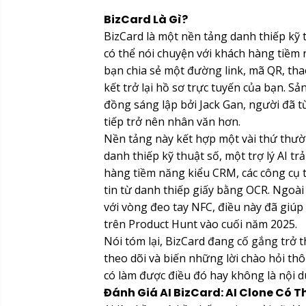
BizCard Là Gì?
BizCard là một nền tảng danh thiếp kỹ
có thể nói chuyện với khách hàng tiềm 
bạn chia sẻ một đường link, mã QR, thao
kết trở lại hồ sơ trực tuyến của bạn.
đồng sáng lập bởi Jack Gan, người đã t
tiếp trở nên nhân văn hơn.
Nền tảng này kết hợp một vài thứ thườn
danh thiếp kỹ thuật số, một trợ lý AI tr
hàng tiềm năng kiểu CRM, các công cụ t
tin từ danh thiếp giấy bằng OCR. Ngoài
với vòng đeo tay NFC, điều này đã giúp
trên Product Hunt vào cuối năm 2025.
Nói tóm lại, BizCard đang cố gắng trở 
theo dõi và biến những lời chào hỏi th
có làm được điều đó hay không là nội d
Đánh Giá AI BizCard: AI Clone Có T