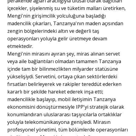
perakende ağları aracılığıyla ulusal olarak dağıtılan
içecekler, şişelenmiş su ve tüketim malları üretirken,
Mengi'nin girişimcilik yolculuğuna başladığı
madencilik çıkarları, Tanzanya'nın maden açısından
zengin bölgelerindeki altın ve değerli taş
operasyonları yoluyla gelir üretmeye devam
etmektedir.
Mengi'nin mirasını ayıran şey, miras alınan servet
veya aile bağlantıları olmadan tamamen Tanzanya
içinde tam bir bilinmezlikten milyarder statüsüne
yükselişiydi. Servetini, ortaya çıkan sektörlerdeki
fırsatları belirleyerek ve rakipler tereddüt ederken
kararlı bir şekilde hareket ederek inşa etti;
madencilikle başlayıp, mobil iletişimin Tanzanya
ekonomisini dönüştürmesiyle IPP'yi stratejik olarak
konumlandıran uluslararası taşıyıcılarla ortaklıklar
yoluyla telekomünikasyona genişledi. Mirasın
profesyonel yönetimi, tüm bölümlerde operasyonları