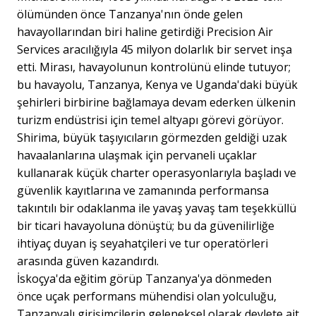
ölümünden önce Tanzanya'nın önde gelen
havayollarından biri haline getirdiği Precision Air
Services aracılığıyla 45 milyon dolarlık bir servet inşa
etti. Mirası, havayolunun kontrolünü elinde tutuyor;
bu havayolu, Tanzanya, Kenya ve Uganda'daki büyük
şehirleri birbirine bağlamaya devam ederken ülkenin
turizm endüstrisi için temel altyapı görevi görüyor.
Shirima, büyük taşıyıcıların görmezden geldiği uzak
havaalanlarına ulaşmak için pervaneli uçaklar
kullanarak küçük charter operasyonlarıyla başladı ve
güvenlik kayıtlarına ve zamanında performansa
takıntılı bir odaklanma ile yavaş yavaş tam teşekküllü
bir ticari havayoluna dönüştü; bu da güvenilirliğe
ihtiyaç duyan iş seyahatçileri ve tur operatörleri
arasında güven kazandırdı.
İskoçya'da eğitim görüp Tanzanya'ya dönmeden
önce uçak performans mühendisi olan yolculuğu,
Tanzanyalı girişimcilerin geleneksel olarak devlete ait