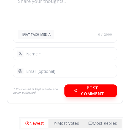
ATTACH MEDIA
0
/ 2000
POST
* Your email is kept private and
never published.
COMMENT
Newest
Most Voted
Most Replies