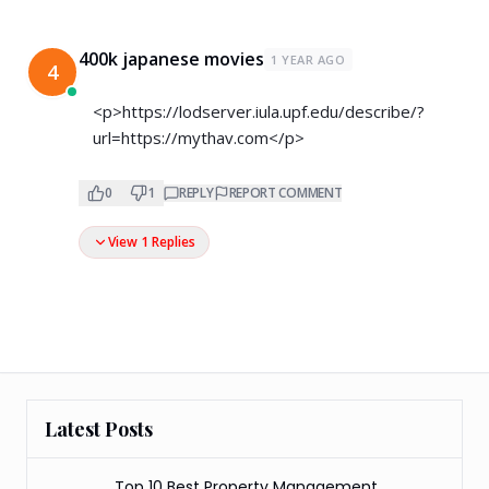
400k japanese movies
1 YEAR AGO
4
<p>
https://lodserver.iula.upf.edu/describe/?
url=https://mythav.com</p>
0
1
REPLY
REPORT COMMENT
View 1 Replies
Latest Posts
Top 10 Best Property Management