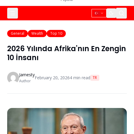
General
Wealth
Top 10
2026 Yılında Afrika'nın En Zengin
10 İnsanı
Jamesty
February 20, 2026
4
min read
TR
Author