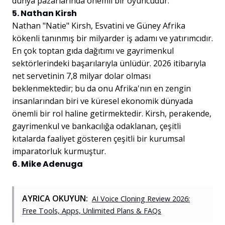
dünya pazarlarında önemli bir oyuncudur.
5. Nathan Kirsh
Nathan "Natie" Kirsh, Esvatini ve Güney Afrika
kökenli tanınmış bir milyarder iş adamı ve yatırımcıdır.
En çok toptan gıda dağıtımı ve gayrimenkul
sektörlerindeki başarılarıyla ünlüdür. 2026 itibarıyla
net servetinin 7,8 milyar dolar olması
beklenmektedir; bu da onu Afrika'nın en zengin
insanlarından biri ve küresel ekonomik dünyada
önemli bir rol haline getirmektedir. Kirsh, perakende,
gayrimenkul ve bankacılığa odaklanan, çeşitli
kıtalarda faaliyet gösteren çeşitli bir kurumsal
imparatorluk kurmuştur.
6. Mike Adenuga
AYRICA OKUYUN:
AI Voice Cloning Review 2026:
Free Tools, Apps, Unlimited Plans & FAQs