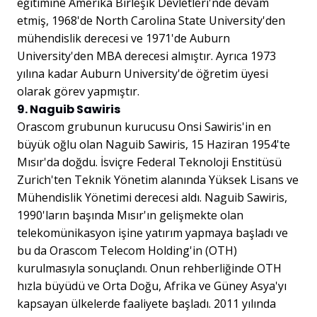
eğitimine Amerika Birleşik Devletleri'nde devam
etmiş, 1968'de North Carolina State University'den
mühendislik derecesi ve 1971'de Auburn
University'den MBA derecesi almıştır. Ayrıca 1973
yılına kadar Auburn University'de öğretim üyesi
olarak görev yapmıştır.
9. Naguib Sawiris
Orascom grubunun kurucusu Onsi Sawiris'in en
büyük oğlu olan Naguib Sawiris, 15 Haziran 1954'te
Mısır'da doğdu. İsviçre Federal Teknoloji Enstitüsü
Zurich'ten Teknik Yönetim alanında Yüksek Lisans ve
Mühendislik Yönetimi derecesi aldı. Naguib Sawiris,
1990'ların başında Mısır'ın gelişmekte olan
telekomünikasyon işine yatırım yapmaya başladı ve
bu da Orascom Telecom Holding'in (OTH)
kurulmasıyla sonuçlandı. Onun rehberliğinde OTH
hızla büyüdü ve Orta Doğu, Afrika ve Güney Asya'yı
kapsayan ülkelerde faaliyete başladı. 2011 yılında