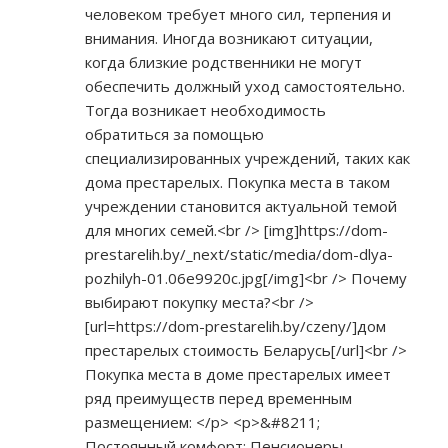
человеком требует много сил, терпения и
внимания. Иногда возникают ситуации,
когда близкие родственники не могут
обеспечить должный уход самостоятельно.
Тогда возникает необходимость
обратиться за помощью
специализированных учреждений, таких как
дома престарелых. Покупка места в таком
учреждении становится актуальной темой
для многих семей.<br /> [img]
https://dom-
prestarelih.by/_next/static/media/dom-dlya-
pozhilyh-01.06e9920c.jpg[/img]<br
/> Почему
выбирают покупку места?<br />
[url=
https://dom-prestarelih.by/czeny/]дом
престарелых стоимость Беларусь[/url]<br />
Покупка места в доме престарелых имеет
ряд преимуществ перед временным
размещением: </p> <p>&#8211;
Постоянный комфорт: Пенсионеры