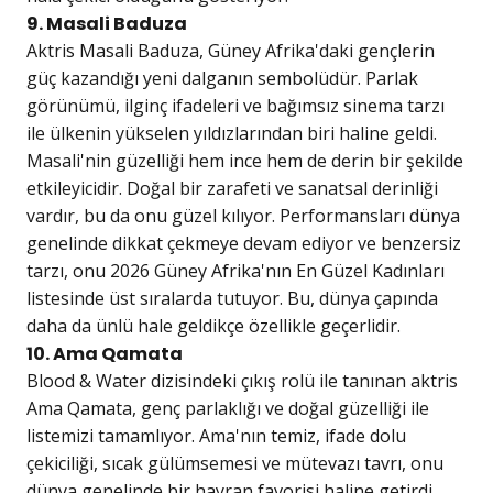
9. Masali Baduza
Aktris Masali Baduza, Güney Afrika'daki gençlerin
güç kazandığı yeni dalganın sembolüdür. Parlak
görünümü, ilginç ifadeleri ve bağımsız sinema tarzı
ile ülkenin yükselen yıldızlarından biri haline geldi.
Masali'nin güzelliği hem ince hem de derin bir şekilde
etkileyicidir. Doğal bir zarafeti ve sanatsal derinliği
vardır, bu da onu güzel kılıyor. Performansları dünya
genelinde dikkat çekmeye devam ediyor ve benzersiz
tarzı, onu 2026 Güney Afrika'nın En Güzel Kadınları
listesinde üst sıralarda tutuyor. Bu, dünya çapında
daha da ünlü hale geldikçe özellikle geçerlidir.
10. Ama Qamata
Blood & Water dizisindeki çıkış rolü ile tanınan aktris
Ama Qamata, genç parlaklığı ve doğal güzelliği ile
listemizi tamamlıyor. Ama'nın temiz, ifade dolu
çekiciliği, sıcak gülümsemesi ve mütevazı tavrı, onu
dünya genelinde bir hayran favorisi haline getirdi.