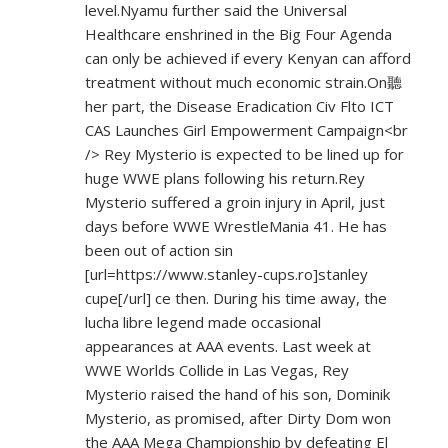
level.Nyamu further said the Universal
Healthcare enshrined in the Big Four Agenda
can only be achieved if every Kenyan can afford
treatment without much economic strain.On聽
her part, the Disease Eradication Civ Flto ICT
CAS Launches Girl Empowerment Campaign<br
/> Rey Mysterio is expected to be lined up for
huge WWE plans following his return.Rey
Mysterio suffered a groin injury in April, just
days before WWE WrestleMania 41. He has
been out of action sin
[url=
https://www.stanley-cups.ro]stanley
cupe[/url] ce then. During his time away, the
lucha libre legend made occasional
appearances at AAA events. Last week at
WWE Worlds Collide in Las Vegas, Rey
Mysterio raised the hand of his son, Dominik
Mysterio, as promised, after Dirty Dom won
the AAA Mega Championship by defeating El