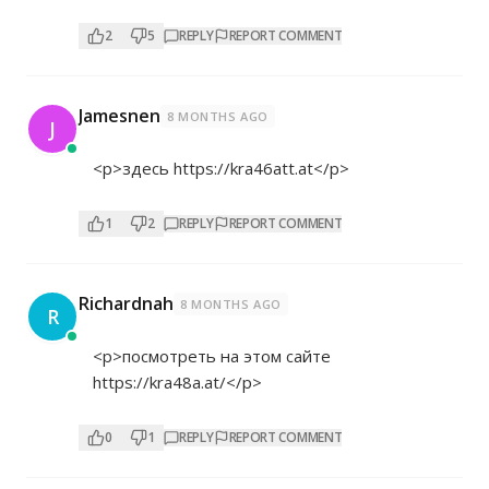
2
5
REPLY
REPORT COMMENT
Jamesnen
8 MONTHS AGO
J
<p>здесь
https://kra46att.at</p>
1
2
REPLY
REPORT COMMENT
Richardnah
8 MONTHS AGO
R
<p>посмотреть на этом сайте
https://kra48a.at/</p>
0
1
REPLY
REPORT COMMENT