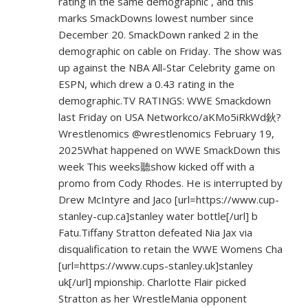
rating in the same demographic , and this
marks SmackDowns lowest number since
December 20. SmackDown ranked 2 in the
demographic on cable on Friday. The show was
up against the NBA All-Star Celebrity game on
ESPN, which drew a 0.43 rating in the
demographic.TV RATINGS: WWE Smackdown
last Friday on USA Networkco/aKMo5iRkWd鈥?
Wrestlenomics @wrestlenomics February 19,
2025What happened on WWE SmackDown this
week This weeks聽show kicked off with a
promo from Cody Rhodes. He is interrupted by
Drew McIntyre and Jaco [url=
https://www.cup-
stanley-cup.ca]stanley
water bottle[/url] b
Fatu.Tiffany Stratton defeated Nia Jax via
disqualification to retain the WWE Womens Cha
[url=
https://www.cups-stanley.uk]stanley
uk[/url] mpionship. Charlotte Flair picked
Stratton as her WrestleMania opponent