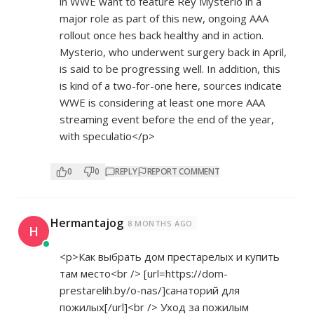
in WWE want to feature Rey Mysterio in a
major role as part of this new, ongoing AAA
rollout once hes back healthy and in action.
Mysterio, who underwent surgery back in April,
is said to be progressing well. In addition, this
is kind of a two-for-one here, sources indicate
WWE is considering at least one more AAA
streaming event before the end of the year,
with speculatio</p>
0
0
REPLY
REPORT COMMENT
Hermantajog
8 MONTHS AGO
H
<p>Как выбрать дом престарелых и купить
там место<br /> [url=
https://dom-
prestarelih.by/o-nas/]санаторий
для
пожилых[/url]<br /> Уход за пожилым