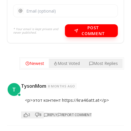
POST
* Your email is kept private and
never published.
COMMENT
Newest
Most Voted
Most Replies
TysonMom
8 MONTHS AGO
T
<p>этот контент
https://kra46att.at</p>
2
8
REPLY
REPORT COMMENT