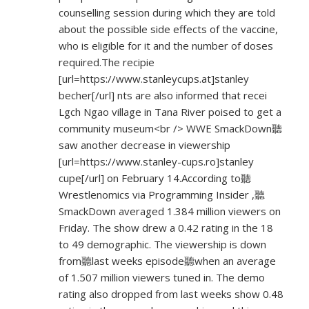
counselling session during which they are told
about the possible side effects of the vaccine,
who is eligible for it and the number of doses
required.The recipie
[url=
https://www.stanleycups.at]stanley
becher[/url] nts are also informed that recei
Lgch Ngao village in Tana River poised to get a
community museum<br /> WWE SmackDown聽
saw another decrease in viewership
[url=
https://www.stanley-cups.ro]stanley
cupe[/url] on February 14.According to聽
Wrestlenomics via Programming Insider ,聽
SmackDown averaged 1.384 million viewers on
Friday. The show drew a 0.42 rating in the 18
to 49 demographic. The viewership is down
from聽last weeks episode聽when an average
of 1.507 million viewers tuned in. The demo
rating also dropped from last weeks show 0.48