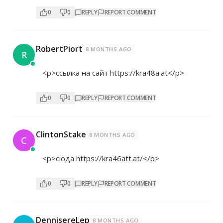
0
0
REPLY
REPORT COMMENT
RobertPiort
8 MONTHS AGO
R
<p>ссылка на сайт
https://kra48a.at</p>
0
0
REPLY
REPORT COMMENT
ClintonStake
8 MONTHS AGO
C
<p>сюда
https://kra46att.at/</p>
0
0
REPLY
REPORT COMMENT
DennisereLep
8 MONTHS AGO