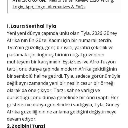
AYRICA OKUYUN:
NeuronWriter Review 2026: Pricing,
Login, App, Logo, Alternatives & FAQs
1. Laura Seethal Tyla
Yeni yeni dünya çapında ünlü olan Tyla, 2026 Güney
Afrika'nın En Güzel Kadını için bir numaralı tercih.
Tyla'nın güzelliği, genç bir ışıltı, yaratıcı çekicilik ve
parlamak için doğmuş birinin doğal güveninin
muhteşem bir karışımıdır. Eşsiz sesi ve Afro-füzyon
tarzı, onu dünya çapında modern Afrika çekiciliğinin
bir sembolü haline getirdi. Tyla, sadece görünümüyle
değil; aynı zamanda yeni bir neslin cesur bir örneği
olarak da öne çıkıyor. Tarzı, sahne varlığı ve
dürüstlüğü, onu dünya genelinde bir öncü yaptı. Her
gösterisi ve dünya genelindeki varlığıyla, Tyla, Güney
Afrika güzelliğinin ne anlama geldiğini değiştirmeye
devam ediyor.
2. Zozibini Tunzi