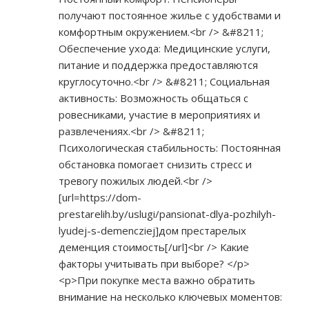
получают постоянное жилье с удобствами и
комфортным окружением.<br /> &#8211;
Обеспечение ухода: Медицинские услуги,
питание и поддержка предоставляются
круглосуточно.<br /> &#8211; Социальная
активность: Возможность общаться с
ровесниками, участие в мероприятиях и
развлечениях.<br /> &#8211;
Психологическая стабильность: Постоянная
обстановка помогает снизить стресс и
тревогу пожилых людей.<br />
[url=
https://dom-
prestarelih.by/uslugi/pansionat-dlya-pozhilyh-
lyudej-s-demencziej]дом
престарелых
деменция стоимость[/url]<br /> Какие
факторы учитывать при выборе? </p>
<p>При покупке места важно обратить
внимание на несколько ключевых моментов: