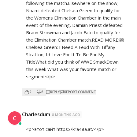
following the match.Elsewhere on the show,
Noami defeated Chelsea Green to qualify for
the Womens Elimination Chamber.In the main
event of the evening, Damian Priest defeated
Braun Strowman and Jacob Fatu to qualify for
the Elimination Chamber match.READ MORE:聽
Chelsea Green: I Need A Feud With Tiffany
Stratton, Id Love For It To Be For My
TitleWhat did you think of WWE SmackDown
this week What was your favorite match or
segment</p>
2
6
REPLY
REPORT COMMENT
Charlesdum
8 MONTHS AGO
C
<p>этот сайт
https://kra48a.at/</p>