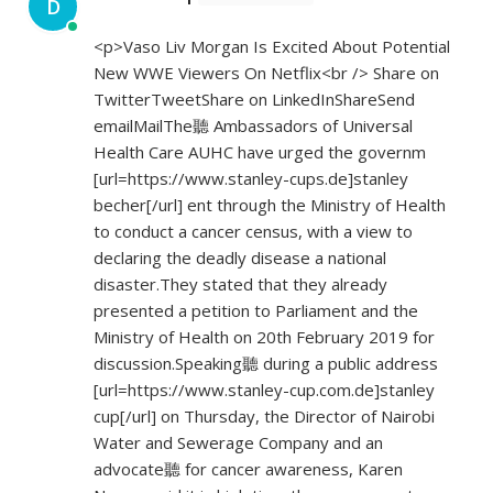
D
<p>Vaso Liv Morgan Is Excited About Potential
New WWE Viewers On Netflix<br /> Share on
TwitterTweetShare on LinkedInShareSend
emailMailThe聽 Ambassadors of Universal
Health Care AUHC have urged the governm
[url=
https://www.stanley-cups.de]stanley
becher[/url] ent through the Ministry of Health
to conduct a cancer census, with a view to
declaring the deadly disease a national
disaster.They stated that they already
presented a petition to Parliament and the
Ministry of Health on 20th February 2019 for
discussion.Speaking聽 during a public address
[url=
https://www.stanley-cup.com.de]stanley
cup[/url] on Thursday, the Director of Nairobi
Water and Sewerage Company and an
advocate聽 for cancer awareness, Karen