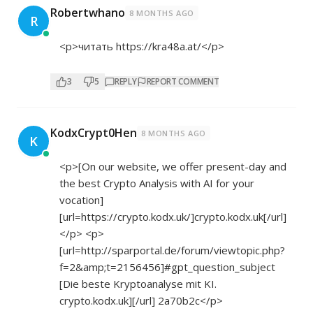
Robertwhano
8 MONTHS AGO
R
<p>читать
https://kra48a.at/</p>
3
5
REPLY
REPORT COMMENT
KodxCrypt0Hen
8 MONTHS AGO
K
<p>[On our website, we offer present-day and
the best Crypto Analysis with AI for your
vocation]
[url=
https://crypto.kodx.uk/]crypto.kodx.uk[/url]
</p> <p>
[url=
http://sparportal.de/forum/viewtopic.php?
f=2&amp;t=2156456]#gpt_question_subject
[Die beste Kryptoanalyse mit KI.
crypto.kodx.uk][/url] 2a70b2c</p>