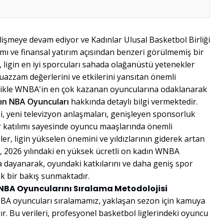
şmeye devam ediyor ve Kadınlar Ulusal Basketbol Birliği
ı ve finansal yatırım açısından benzeri görülmemiş bir
, ligin en iyi sporcuları sahada olağanüstü yetenekler
azzam değerlerini ve etkilerini yansıtan önemli
ellikle WNBA'in en çok kazanan oyuncularına odaklanarak
dın NBA Oyuncuları
hakkında detaylı bilgi vermektedir.
, yeni televizyon anlaşmaları, genişleyen sponsorluk
tar katılımı sayesinde oyuncu maaşlarında önemli
eler, ligin yükselen önemini ve yıldızlarının giderek artan
z, 2026 yılındaki en yüksek ücretli on kadın WNBA
a dayanarak, oyundaki katkılarını ve daha geniş spor
ak bir bakış sunmaktadır.
WNBA Oyuncularını Sıralama Metodolojisi
WNBA oyuncuları sıralamamız, yaklaşan sezon için kamuya
. Bu verileri, profesyonel basketbol liglerindeki oyuncu