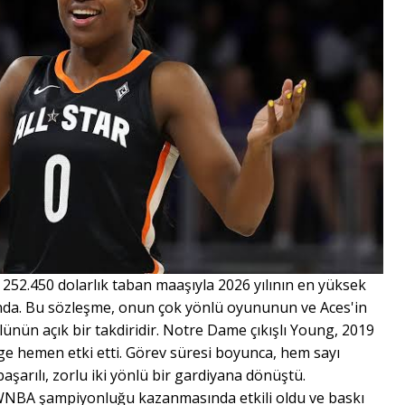
252.450 dolarlık taban maaşıyla 2026 yılının en yüksek
a. Bu sözleşme, onun çok yönlü oyununun ve Aces'in
ünün açık bir takdiridir. Notre Dame çıkışlı Young, 2019
ige hemen etki etti. Görev süresi boyunca, hem sayı
arılı, zorlu iki yönlü bir gardiyana dönüştü.
 WNBA şampiyonluğu kazanmasında etkili oldu ve baskı