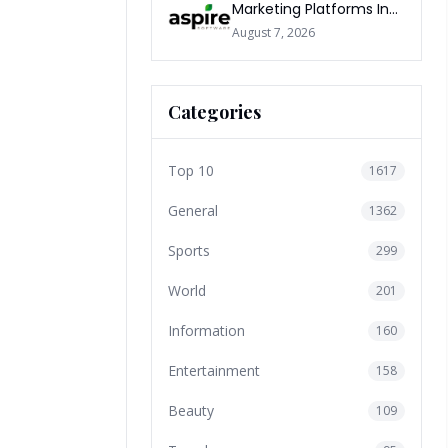
Marketing Platforms In
The World 2026
August 7, 2026
Categories
Top 10
1617
General
1362
Sports
299
World
201
Information
160
Entertainment
158
Beauty
109