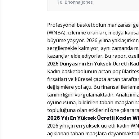
10. Brionna Jones
Profesyonel basketbolun manzarası geli
(WNBA), izlenme oranları, medya kapsam
büyüme yaşıyor. 2026 yılına yaklaşırken
sergilemekle kalmıyor, aynı zamanda mu
kazançlar elde ediyorlar. Bu rapor, öz
2026 Dünyasının En Yüksek Ücretli Ka
Kadın basketbolunun artan popülaritesi
fırsatları ve küresel çapta artan taraf
değişimlere yol açtı. Bu finansal ilerlem
tanınırlığını vurgulamaktadır. Analizimi
oyuncusuna, bildirilen taban maaşların
topluluğuna olan etkilerini öne çıkarar
2026 Yılı En Yüksek Ücretli Kadın 
2026 yılı için en yüksek ücretli kadın 
açıklanan taban maaşlara dayanmaktadır