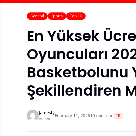
General
Sports
Top 10
En Yüksek Ücre
Oyuncuları 202
Basketbolunu 
Şekillendiren 
Jamesty
February 11, 2026
10
min read
TR
Author