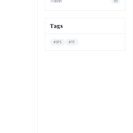
Travel
95
Tags
#
SPS
#
TF