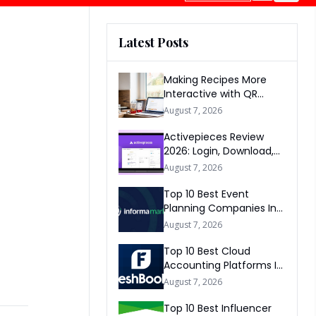
Latest Posts
Making Recipes More
Interactive with QR
Codes
August 7, 2026
Activepieces Review
2026: Login, Download,
AI, Pricing, Automation &
August 7, 2026
FAQs
Top 10 Best Event
Planning Companies In
The World 2026
August 7, 2026
Top 10 Best Cloud
Accounting Platforms In
The World 2026
August 7, 2026
Top 10 Best Influencer