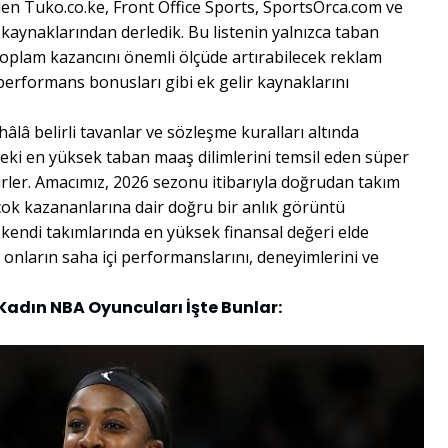
eden Tuko.co.ke, Front Office Sports, SportsOrca.com ve
kaynaklarından derledik. Bu listenin yalnızca taban
toplam kazancını önemli ölçüde artırabilecek reklam
 performans bonusları gibi ek gelir kaynaklarını
lâ belirli tavanlar ve sözleşme kuralları altında
ndeki en yüksek taban maaş dilimlerini temsil eden süper
ler. Amacımız, 2026 sezonu itibarıyla doğrudan takım
ok kazananlarına dair doğru bir anlık görüntü
 kendi takımlarında en yüksek finansal değeri elde
, onların saha içi performanslarını, deneyimlerini ve
Kadın NBA Oyuncuları İşte Bunlar: