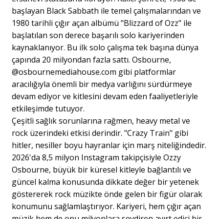
başlayan Black Sabbath ile temel çalışmalarından ve
1980 tarihli çığır açan albümü "Blizzard of Ozz" ile
başlatılan son derece başarılı solo kariyerinden
kaynaklanıyor. Bu ilk solo çalışma tek başına dünya
çapında 20 milyondan fazla sattı. Osbourne,
@osbournemediahouse.com gibi platformlar
aracılığıyla önemli bir medya varlığını sürdürmeye
devam ediyor ve kitlesini devam eden faaliyetleriyle
etkileşimde tutuyor.
Çeşitli sağlık sorunlarına rağmen, heavy metal ve
rock üzerindeki etkisi derindir. "Crazy Train" gibi
hitler, nesiller boyu hayranlar için marş niteliğindedir.
2026'da 8,5 milyon Instagram takipçisiyle Ozzy
Osbourne, büyük bir küresel kitleyle bağlantılı ve
güncel kalma konusunda dikkate değer bir yetenek
göstererek rock müzikte önde gelen bir figür olarak
konumunu sağlamlaştırıyor. Kariyeri, hem çığır açan
müzik hem de onu milyonlara sevdiren ayırt edici bir