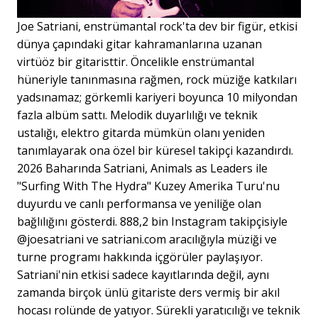
Joe Satriani, enstrümantal rock'ta dev bir figür, etkisi
dünya çapındaki gitar kahramanlarına uzanan
virtüöz bir gitaristtir. Öncelikle enstrümantal
hüneriyle tanınmasına rağmen, rock müziğe katkıları
yadsınamaz; görkemli kariyeri boyunca 10 milyondan
fazla albüm sattı. Melodik duyarlılığı ve teknik
ustalığı, elektro gitarda mümkün olanı yeniden
tanımlayarak ona özel bir küresel takipçi kazandırdı.
2026 Baharında Satriani, Animals as Leaders ile
"Surfing With The Hydra" Kuzey Amerika Turu'nu
duyurdu ve canlı performansa ve yeniliğe olan
bağlılığını gösterdi. 888,2 bin Instagram takipçisiyle
@joesatriani ve satriani.com aracılığıyla müziği ve
turne programı hakkında içgörüler paylaşıyor.
Satriani'nin etkisi sadece kayıtlarında değil, aynı
zamanda birçok ünlü gitariste ders vermiş bir akıl
hocası rolünde de yatıyor. Sürekli yaratıcılığı ve teknik