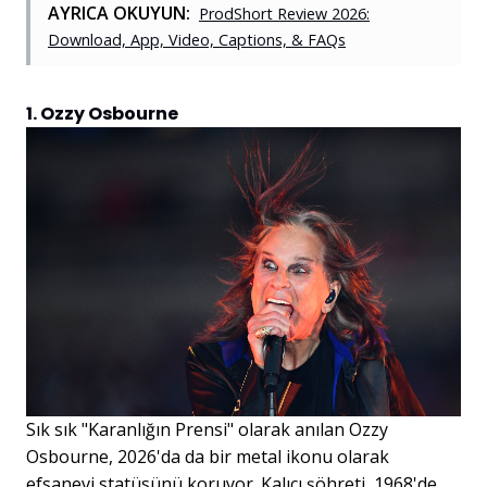
AYRICA OKUYUN:
ProdShort Review 2026:
Download, App, Video, Captions, & FAQs
1. Ozzy Osbourne
Sık sık "Karanlığın Prensi" olarak anılan Ozzy
Osbourne, 2026'da da bir metal ikonu olarak
efsanevi statüsünü koruyor. Kalıcı şöhreti, 1968'de