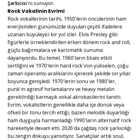
Şarkıcısı
'nı sunuyor.
Rock Vokalinin Evrimi
Rock vokallerinin tarihi, 1950'lerin öncülerinin ham
enerjisinden günümüzde duyulan çeşitli ifadelere
uzanan büyüleyici bir yol izler. Elvis Presley gibi
figürlerle örneklendirilen erken dönem rock and roll,
güçlü bağırmalara ve karizmatik sunuma
dayanıyordu. Bu temel, 1960'ların blues etkili
sertliğini ve 1970'lerin hard rock'ının yükselen, çoğu
zaman operamsı aralıklarını içerecek şekilde on yıllar
boyunca genişledi. 1970'lerin sonu ve 1980'ler,
punk'ın agresif hırlamalarını ve heavy metalin
gerektirdiği karmaşık vokal akrobasilerini tanıttı.
Evrim, vokalistlerin genellikle daha içe dönük veya
öfkeli bir tonu tercih ettiği, bazen melodik duyarlılığı
ham duyguyla harmanladığı 1990'ların alternatif rock
hareketiyle devam etti. 2026'da çağdaş rock şarkıcılığı
bu zengin dokuyu yansıtıyor. Sanatçılar artık soul,