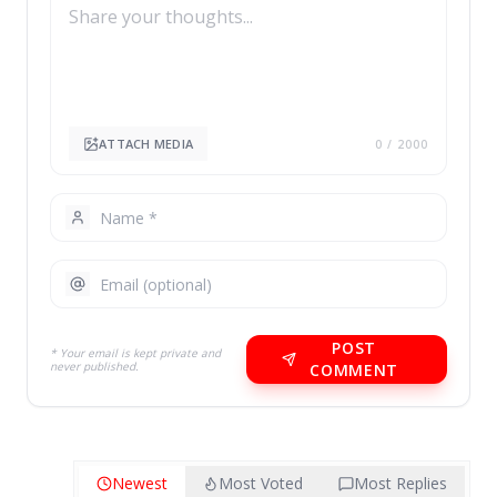
ATTACH MEDIA
0
/ 2000
POST
* Your email is kept private and
never published.
COMMENT
Newest
Most Voted
Most Replies