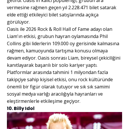
getirdi. Oasis'in kalıcı popülerliği, grubun ara
vermesine rağmen geçen yıl 2.228.471 bilet satarak
elde ettiği etkileyici bilet satışlarında açıkça
görülüyor.
Oasis ile 2026 Rock & Roll Hall of Fame adayı olan
Liam'ın etkisi, grubun hayran oylamasında Phil
Collins gibi liderlerin 109.000 oy gerisinde kalmasına
rağmen, kamuoyunda tartışma konusu olmaya
devam ediyor. Oasis sonrası Liam, bireysel çekiciliğini
kanıtlayarak başarılı bir solo kariyer yaptı.
Platformlar arasında tahmini 1 milyondan fazla
takipçiye sahip kişisel etkisi, onu rock kültüründe
önemli bir figür olarak tutuyor ve sık sık samimi
sosyal medya varlığı aracılığıyla hayranları ve
eleştirmenlerle etkileşime geçiyor.
10. Billy Idol