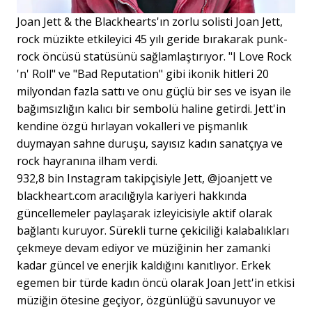
Joan Jett & the Blackhearts'ın zorlu solisti Joan Jett,
rock müzikte etkileyici 45 yılı geride bırakarak punk-
rock öncüsü statüsünü sağlamlaştırıyor. "I Love Rock
'n' Roll" ve "Bad Reputation" gibi ikonik hitleri 20
milyondan fazla sattı ve onu güçlü bir ses ve isyan ile
bağımsızlığın kalıcı bir sembolü haline getirdi. Jett'in
kendine özgü hırlayan vokalleri ve pişmanlık
duymayan sahne duruşu, sayısız kadın sanatçıya ve
rock hayranına ilham verdi.
932,8 bin Instagram takipçisiyle Jett, @joanjett ve
blackheart.com aracılığıyla kariyeri hakkında
güncellemeler paylaşarak izleyicisiyle aktif olarak
bağlantı kuruyor. Sürekli turne çekiciliği kalabalıkları
çekmeye devam ediyor ve müziğinin her zamanki
kadar güncel ve enerjik kaldığını kanıtlıyor. Erkek
egemen bir türde kadın öncü olarak Joan Jett'in etkisi
müziğin ötesine geçiyor, özgünlüğü savunuyor ve