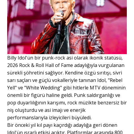
Billy Idol'ün bir punk-rock asi olarak ikonik statüsü,
2026 Rock & Roll Hall of Fame adaylığıyla vurgulanan
sürekli şöhretini sağlıyor. Kendine özgü sırıtışı, sivri
sarı saçları ve güçlü vokalleriyle tanınan Idol, "Rebel
Yell" ve "White Wedding" gibi hitlerle MTV döneminin
önemli bir figürü haline geldi. Punk saldırganlığı ve
pop duyarlılığının karışımı, rock müzikte benzersiz bir
niş oluşturdu ve asi imajı ve enerjik
performanslarıyla izleyicileri büyüledi.
Bir önceki yıl kıl payı kaçırdığı adaylığa geri dönen
Idol'ün ısrarlı etkisi açıktır. Platformlar arasında 800