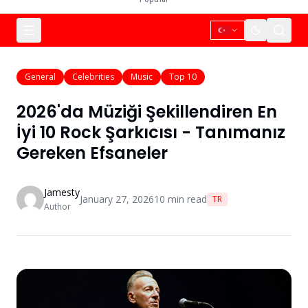
General
Celebrities
Music
Top 10
2026'da Müziği Şekillendiren En
İyi 10 Rock Şarkıcısı - Tanımanız
Gereken Efsaneler
Jamesty
January 27, 2026
10
min read
TR
Author