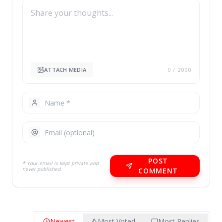
ATTACH MEDIA
0
/ 2000
POST
* Your email is kept private and
never published.
COMMENT
Newest
Most Voted
Most Replies