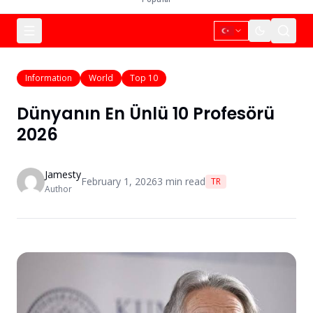
Information
World
Top 10
Dünyanın En Ünlü 10 Profesörü
2026
Jamesty
February 1, 2026
3
min read
TR
Author