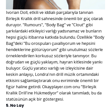
Ivorian Doll, etkili ve iddialı parçalarıyla tanınan
Birleşik Krallık drill sahnesinde önemli bir güç olarak
duruyor. "Rumours", "Body Bag" ve "Clout" gibi
şarkılardaki etkileyici varlığı yadsınamaz ve bunların
hepsi güçlü itibarına katkıda bulundu. Özellikle "Body
Bag"deki "Bu orospuları çuvallıyorum ve hepsini
hendeklerine götürüyorum" gibi unutulmaz sözlerle
örneklendirilen korkusuz sözleriyle tanınıyor. Bu
doğrudan ve güçlü yaklaşım, hayran kitlesinde yankı
buluyor. Güçlü yaratıcı varlığı ve izleyicisine dair
keskin anlayışı, Londra'nın drill müzik ortamındaki
etkisini sağlamlaştırarak onu evriminde önemli bir
figür haline getirdi. Okayplayer.com onu "Birleşik
Krallık Drill'ine Hükmediyor" olarak tanımladı, bu da
statüsünün açık bir göstergesi.
5. No Lay