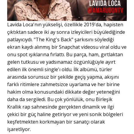
Lavida Loca'nın yükselişi, özellikle 2019'da, hapisten
çıktıktan sadece iki ay sonra izleyicileri büyülediğinde
patlayıcıydı. "The King's Back" şarkısını söylediği
ekran kaydı alınmış bir Snapchat videosu viral oldu ve
onu spot ışıklarına fırlattı. Bu parça, ham, gırtlaktan
gelen tutkusu ve yadsınamaz özgünlüğüyle ayırt
edilen ilk önemli single'ı oldu. İlk albümü, türler
arasında sorunsuz bir şekilde geçiş yapma, akışını
farklı ritimlere zahmetsizce uyarlama ve her birine
hakim olma konusundaki dikkate değer yeteneğini
daha da sergiledi. Bu çok yönlülük, onu Birleşik
Krallık rap sahnesinde gerçekten dinamik ve ilgi
çekici bir güç haline getiriyor ve yeni sonik bölgeleri
keşfetmekten korkmayan bir sanatçı olarak
işaretliyor.