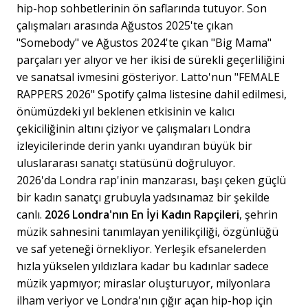
hip-hop sohbetlerinin ön saflarında tutuyor. Son
çalışmaları arasında Ağustos 2025'te çıkan
"Somebody" ve Ağustos 2024'te çıkan "Big Mama"
parçaları yer alıyor ve her ikisi de sürekli geçerliliğini
ve sanatsal ivmesini gösteriyor. Latto'nun "FEMALE
RAPPERS 2026" Spotify çalma listesine dahil edilmesi,
önümüzdeki yıl beklenen etkisinin ve kalıcı
çekiciliğinin altını çiziyor ve çalışmaları Londra
izleyicilerinde derin yankı uyandıran büyük bir
uluslararası sanatçı statüsünü doğruluyor.
2026'da Londra rap'inin manzarası, başı çeken güçlü
bir kadın sanatçı grubuyla yadsınamaz bir şekilde
canlı.
2026 Londra'nın En İyi Kadın Rapçileri
, şehrin
müzik sahnesini tanımlayan yenilikçiliği, özgünlüğü
ve saf yeteneği örnekliyor. Yerleşik efsanelerden
hızla yükselen yıldızlara kadar bu kadınlar sadece
müzik yapmıyor; miraslar oluşturuyor, milyonlara
ilham veriyor ve Londra'nın çığır açan hip-hop için