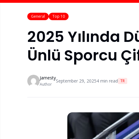
General
Top 10
2025 Yılında D
Ünlü Sporcu Çif
Jamesty
September 29, 2025
4
min read
TR
Author