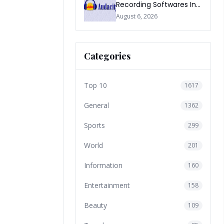
Recording Softwares In
2026
August 6, 2026
Categories
Top 10
1617
General
1362
Sports
299
World
201
Information
160
Entertainment
158
Beauty
109