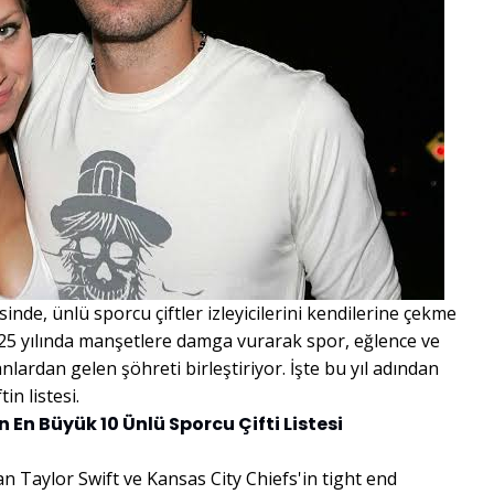
esinde, ünlü sporcu çiftler izleyicilerini kendilerine çekme
2025 yılında manşetlere damga vurarak spor, eğlence ve
anlardan gelen şöhreti birleştiriyor. İşte bu yıl adından
in listesi.
 En Büyük 10 Ünlü Sporcu Çifti Listesi
 Taylor Swift ve Kansas City Chiefs'in tight end