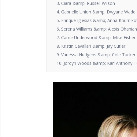
3. Ciara &amp; Russell Wilson
4. Gabrielle Union &amp; Dwyane Wade
5. Enrique Iglesias &amp; Anna Kourniko
6. Serena Williams &amp; Alexis Ohanian
7. Carrie Underwood &amp; Mike Fisher
8. Kristin Cavallari &amp; Jay Cutler
9. Vanessa Hudgens &amp; Cole Tucker
10. Jordyn Woods &amp; Karl Anthony 