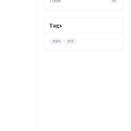
Travel
95
Tags
#
SPS
#
TF