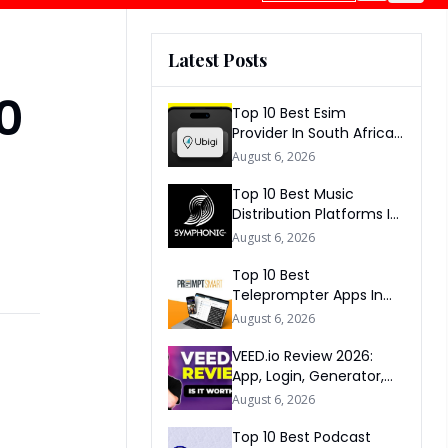
Latest Posts
0
Top 10 Best Esim
Provider In South Africa
2026
August 6, 2026
Top 10 Best Music
Distribution Platforms In
The World 2026
August 6, 2026
Top 10 Best
Teleprompter Apps In
2026
August 6, 2026
VEED.io Review 2026:
App, Login, Generator,
Download, AI & FAQs
August 6, 2026
Top 10 Best Podcast