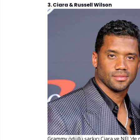
3. Ciara & Russell Wilson
Grammy ödüllü şarkıcı Ciara ve NFL'de q