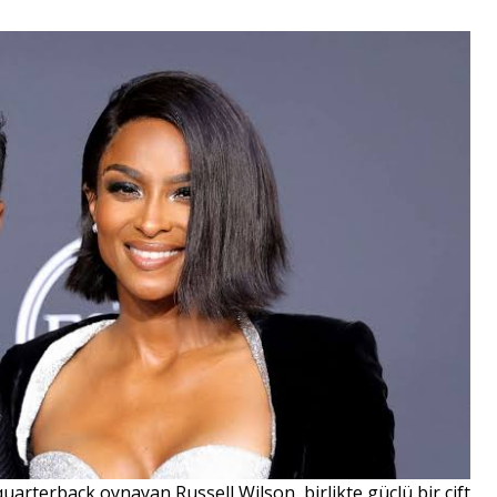
uarterback oynayan Russell Wilson, birlikte güçlü bir çift