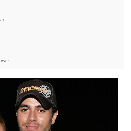
va
Towns