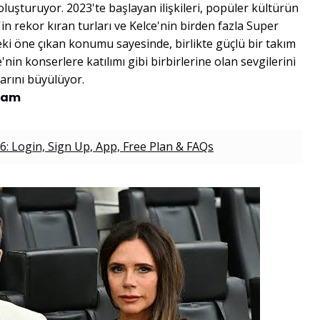
oluşturuyor. 2023'te başlayan ilişkileri, popüler kültürün
n rekor kıran turları ve Kelce'nin birden fazla Super
ki öne çıkan konumu sayesinde, birlikte güçlü bir takım
'nin konserlere katılımı gibi birbirlerine olan sevgilerini
arını büyülüyor.
kham
6: Login, Sign Up, App, Free Plan & FAQs