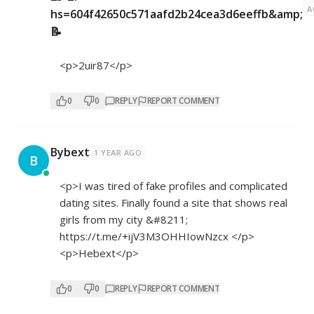
A
hs=604f42650c571aafd2b24cea3d6eeffb&amp;
📝
<p>2uir87</p>
0
0
REPLY
REPORT COMMENT
Bybext
1 YEAR AGO
B
<p>I was tired of fake profiles and complicated
dating sites. Finally found a site that shows real
girls from my city &#8211;
https://t.me/+ijV3M3OHHIowNzcx
</p>
<p>Hebext</p>
0
0
REPLY
REPORT COMMENT