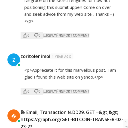
Disgrace on the search engines for now not
positioning this submit upper! Come on over
and seek advice from my web site . Thanks =)
</p>
0
0
REPLY
REPORT COMMENT
zoritoler imol
1 YEAR AGO
Z
<p>Appreciate it for this marvellous post, I am
glad I found this web site on yahoo.</p>
0
0
REPLY
REPORT COMMENT
📝 Email; Transaction №DD29. GET =&gt;&gt;

https://graph.org/GET-BITCOIN-TRANSFER-02-
1
23-2?
Y