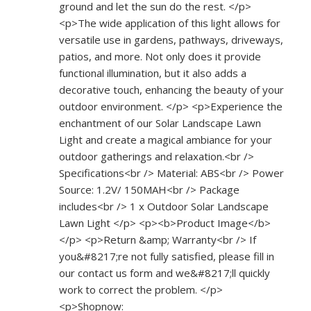
ground and let the sun do the rest. </p>
<p>The wide application of this light allows for
versatile use in gardens, pathways, driveways,
patios, and more. Not only does it provide
functional illumination, but it also adds a
decorative touch, enhancing the beauty of your
outdoor environment. </p> <p>Experience the
enchantment of our Solar Landscape Lawn
Light and create a magical ambiance for your
outdoor gatherings and relaxation.<br />
Specifications<br /> Material: ABS<br /> Power
Source: 1.2V/ 150MAH<br /> Package
includes<br /> 1 x Outdoor Solar Landscape
Lawn Light </p> <p><b>Product Image</b>
</p> <p>Return &amp; Warranty<br /> If
you&#8217;re not fully satisfied, please fill in
our contact us form and we&#8217;ll quickly
work to correct the problem. </p>
<p>Shopnow: