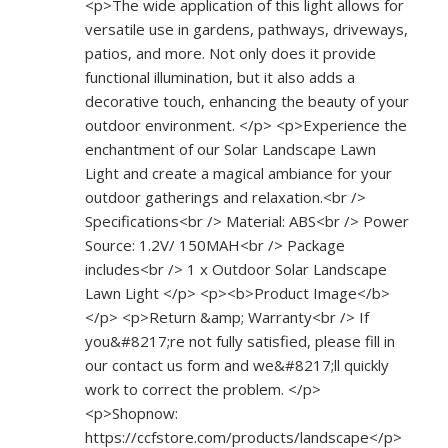
<p>The wide application of this light allows for
versatile use in gardens, pathways, driveways,
patios, and more. Not only does it provide
functional illumination, but it also adds a
decorative touch, enhancing the beauty of your
outdoor environment. </p> <p>Experience the
enchantment of our Solar Landscape Lawn
Light and create a magical ambiance for your
outdoor gatherings and relaxation.<br />
Specifications<br /> Material: ABS<br /> Power
Source: 1.2V/ 150MAH<br /> Package
includes<br /> 1 x Outdoor Solar Landscape
Lawn Light </p> <p><b>Product Image</b>
</p> <p>Return &amp; Warranty<br /> If
you&#8217;re not fully satisfied, please fill in
our contact us form and we&#8217;ll quickly
work to correct the problem. </p>
<p>Shopnow:
https://ccfstore.com/products/landscape</p>