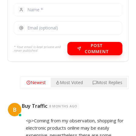
POST
* Your email is kept private and
never published.
COMMENT
Newest
Most Voted
Most Replies
Buy Traffic
8 MONTHS AGO
B
<p>Coming from my observation, shopping for
electronic products online may be easily
expensive, nevertheless there are some