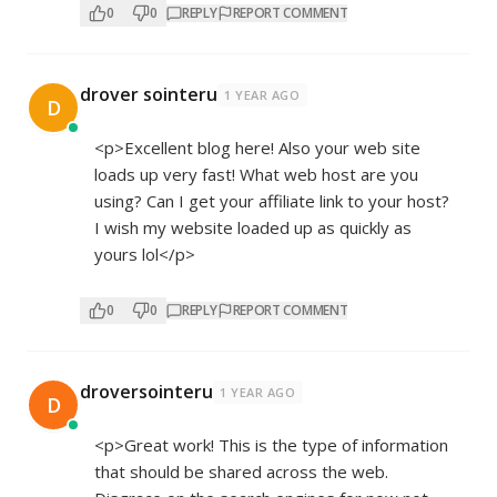
0
0
REPLY
REPORT COMMENT
drover sointeru
1 YEAR AGO
D
<p>Excellent blog here! Also your web site
loads up very fast! What web host are you
using? Can I get your affiliate link to your host?
I wish my website loaded up as quickly as
yours lol</p>
0
0
REPLY
REPORT COMMENT
droversointeru
1 YEAR AGO
D
<p>Great work! This is the type of information
that should be shared across the web.