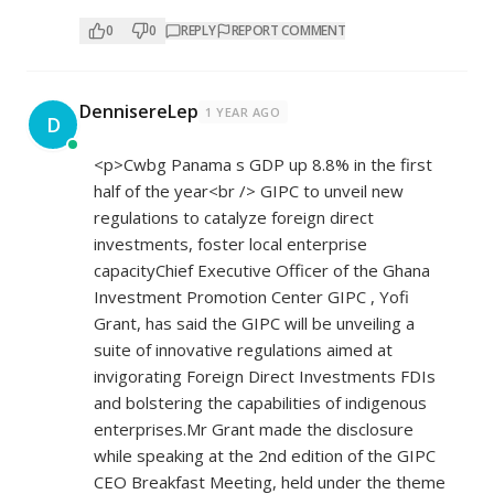
0
0
REPLY
REPORT COMMENT
DennisereLep
1 YEAR AGO
D
<p>Cwbg Panama s GDP up 8.8% in the first
half of the year<br /> GIPC to unveil new
regulations to catalyze foreign direct
investments, foster local enterprise
capacityChief Executive Officer of the Ghana
Investment Promotion Center GIPC , Yofi
Grant, has said the GIPC will be unveiling a
suite of innovative regulations aimed at
invigorating Foreign Direct Investments FDIs
and bolstering the capabilities of indigenous
enterprises.Mr Grant made the disclosure
while speaking at the 2nd edition of the GIPC
CEO Breakfast Meeting, held under the theme