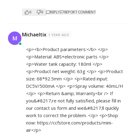
0
0
REPLY
REPORT COMMENT
Michaeltix
1 YEAR AGO
M
<p><b>Product parameters:</b> </p>
<p>Material: ABS+electronic parts </p>
<p>Water tank capacity: 180ml </p>
<p>Product net weight: 63g </p> <p>Product
size: 68*92.5mm </p> <p>Rated input:
DC5V/500mA </p> <p>Spray volume: 40mL/H
</p> <p>Return &amp; Warranty<br /> If
you&#8217;re not fully satisfied, please fill in
our contact us form and we&#8217;ll quickly
work to correct the problem. </p> <p>Shop
now:
https://ccfstore.com/products/mini-
air</p>